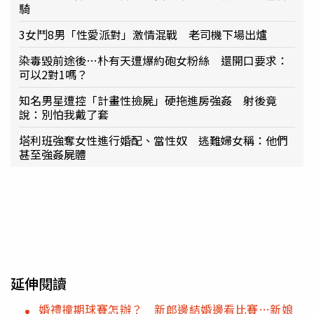
騎
3女鬥8男「性愛派對」激情混戰 老司機下場出爐
染毒毀前途後…朴有天遭爆約砲女粉絲 還開口要求：
可以2對1嗎？
知名男星遭控「計畫性撿屍」硬拖進房強姦 射後竟
說：別怕我戴了套
塔利班強奪女性進行婚配、當性奴 逃難婦女稱：他們
甚至強姦屍體
延伸閱讀
婚禮撞期球賽怎辦？ 新郎邊結婚邊看比賽…新娘