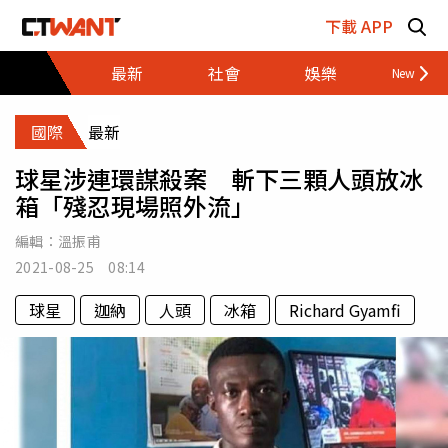
跳至主要內容區塊
下載 APP
最新
社會
娛樂
財經
國際
最新
球星涉連環謀殺案 斬下三顆人頭放冰
箱「殘忍現場照外流」
編輯：
溫振甫
2021-08-25 08:14
球星
迦納
人頭
冰箱
Richard Gyamfi