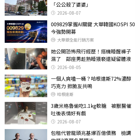
「公公殺了婆婆」
2026-08-07
009829掌握AI關鍵 大華韓國KOSPI 50
今強勢開募
大華銀全能行銷方案
她公開恐怖飛行經歷！搭機睡醒褲子
濕了 鄰座男趁熟睡猥褻還疑留體液
2026-08-05
一個人爽嗑一桶？哈根達斯72%濃醇
巧克力 掀脆友共鳴
哈根達斯
3歲米格魯偷吃1.1kg軟糖 被獸醫催
吐後表情好有戲
2026-08-07
包租代管龍頭兆基爆百億債務 檢調