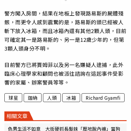
警方闖入房間，結果在地板上發現路易斯的屍體殘
骸，而更令人感到震驚的是，路易斯的頭已經被人
斬下放入冰箱，而且冰箱內還有其他2顆人頭，目前
可確定其一是路易斯的、另一是12歲少年的，但第
3顆人頭身分不明。
目前警方已將賈姆菲以及另一名嫌疑人逮捕，此外
臨床心理學家和顧問也被派往諮詢在這起事件受影
響的家屬、辦案警員等等。
球星
迦納
人頭
冰箱
Richard Gyamfi
相關文章
色男生活不如意 大街硬抓長髮妹「壓地脫內褲」當狗