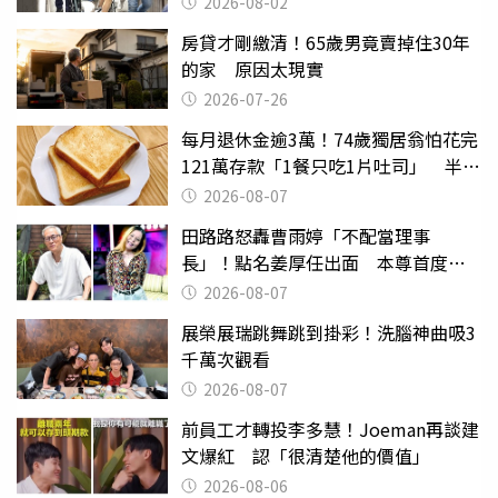
2026-08-02
房貸才剛繳清！65歲男竟賣掉住30年
的家 原因太現實
2026-07-26
每月退休金逾3萬！74歲獨居翁怕花完
121萬存款「1餐只吃1片吐司」 半年
後暴瘦嚇壞女兒
2026-08-07
田路路怒轟曹雨婷「不配當理事
長」！點名姜厚任出面 本尊首度回
應了
2026-08-07
展榮展瑞跳舞跳到掛彩！洗腦神曲吸3
千萬次觀看
2026-08-07
前員工才轉投李多慧！Joeman再談建
文爆紅 認「很清楚他的價值」
2026-08-06