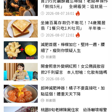
買195元鹹酥雞忘帶錢！老闆神操作
「倒找5元」 全網看哭：這就是台
灣
2026-08-07 16:01
坐擁百萬存款仍不敢花！74歲獨居
翁「1餐只吃1片吐司」 半年後暴
瘦嚇壞女兒
2026-08-07 12:01
減肥首選，檸檬加它，堅持一週，腰
細了，瘦到你懷疑人生
新素簡
開會照意外變網紅照！女公務員妝容
掀2千則留言 本人怒嗆：化妝有錯嗎
2026-08-05
超神減肥神器！橘子不要直接吃，加
點這個！體重天天下降
新素簡
桃園8旬老婦陳屍住家 幼孫嚇壞報警