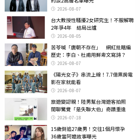
約談2高層名單曝光
2026-08-07
台大教授性騷擾2女研究生！不服解聘
2年爭4年 結局出爐
2026-08-05
苦苓喊「唐朝不存在」 網紅批瞎編
歷史：李白、杜甫用鮮卑文寫詩？
2026-08-07
《陽光女子》串流上線！7.7億票房電
影在家就能看
2026-08-07
旅遊變認親！陸男幫台灣遊客拍照
閒聊驚覺「是失聯大伯」奇蹟重逢
2026-07-18
15歲倒追27歲男！交往1個月懷孕
36歲當阿嬤故事曝光