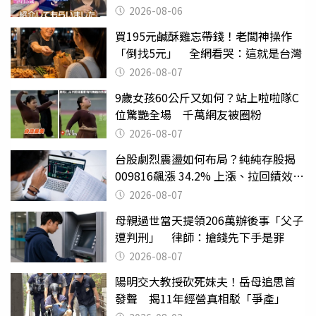
2026-08-06
買195元鹹酥雞忘帶錢！老闆神操作
「倒找5元」 全網看哭：這就是台灣
2026-08-07
9歲女孩60公斤又如何？站上啦啦隊C
位驚艷全場 千萬網友被圈粉
2026-08-07
台股劇烈震盪如何布局？純純存股揭
009816飆漲 34.2% 上漲、拉回績效勝
主動式ETF
2026-08-07
母親過世當天提領206萬辦後事「父子
遭判刑」 律師：搶錢先下手是罪
2026-08-07
陽明交大教授砍死妹夫！岳母追思首
發聲 揭11年經營真相駁「爭產」