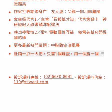
臉超臭
作家打高端後身亡 友人淚：父親一個月前離開
奪金吸代言1／主管「看報紙才知」代言悠遊卡 神
秘經紀人恐害麟洋配違法
共車神秘情2／愛打電動個性互補 郭雪芙蔡凡熙異
國結緣
更多最新熱門議題：中聯致癌油風暴
肚腩一抓一大把，只需1個雞蛋，用一個瘦一個
PR
(02)6630-8641
投訴爆料專線：
、投訴爆料信箱：
119@ctwant.com