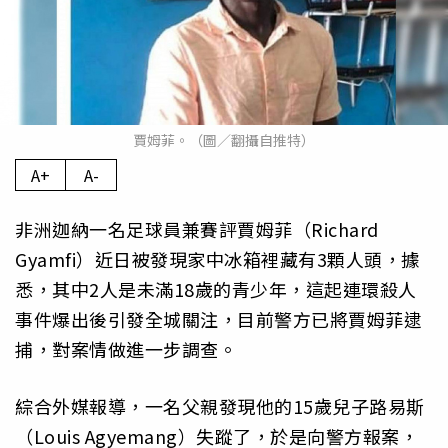
賈姆菲。（圖／翻攝自推特）
A+
A-
非洲迦納一名足球員兼賽評賈姆菲（Richard
Gyamfi）近日被發現家中冰箱裡藏有3顆人頭，據
悉，其中2人是未滿18歲的青少年，這起連環殺人
事件爆出後引發全城關注，目前警方已將賈姆菲逮
捕，對案情做進一步調查。
綜合外媒報導，一名父親發現他的15歲兒子路易斯
（Louis Agyemang）失蹤了，於是向警方報案，