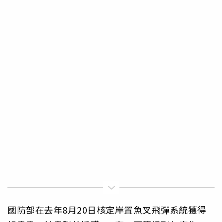
國防部在去年8月20日核定岸置魚叉飛彈系統獲得