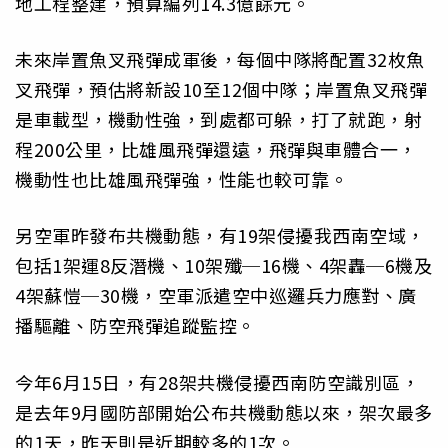
地工程整建，預算編列14.3億餘元。
未來岸置魚叉飛彈成軍後，每個中隊將配置32枚魚
叉飛彈，預估將新設10至12個中隊；岸置魚叉飛彈
是車載型，機動性強，到處都可躲，打了就跑，射
程200公里，比雄風飛彈還遠，飛彈與車體合一，
機動性也比雄風飛彈強，性能也較可靠。
另空軍昨發布共機動態，有19架侵擾我西南空域，
包括1架運8反潛機、10架殲─16機、4架轟─6機及
4架蘇愷─30機，空軍派遣空中巡邏兵力應對、廣
播驅離、防空飛彈追蹤監控。
今年6月15日，有28架共機侵擾西南防空識別區，
是去年9月國防部開始公布共機動態以來，架次最多
的1天，昨天則是近期較多的1次。