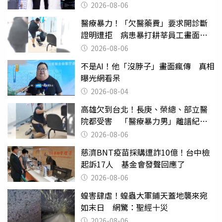
2026-08-06
醫療暴力！「欠醫藥費」要求開診斷
證明遭拒 病患暴打耕莘員工畫面曝
光
2026-08-06
不是AI！他「沒脖子」畫面瘋傳 真相
曝光網看呆
2026-08-04
高雄欠到台北！長庚、榮總、部立醫
院都受害 「醫療暴力男」離譜紀錄
曝光
2026-08-06
慈濟BNT疫苗採購遭詐10億！台中檢
起訴17人 基金會發聲回應了
2026-08-06
蝗害肆虐！蝗蟲大軍鋪天蓋地襲來宛
如末日 網驚：聖經十災
2026-08-06