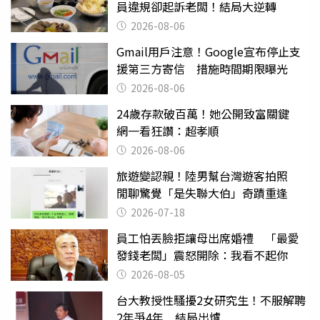
員違規卻起訴老闆！結局大逆轉
2026-08-06
Gmail用戶注意！Google宣布停止支
援第三方寄信 措施時間期限曝光
2026-08-06
24歲存款破百萬！她公開致富關鍵
網一看狂讚：超孝順
2026-08-06
旅遊變認親！陸男幫台灣遊客拍照
閒聊驚覺「是失聯大伯」奇蹟重逢
2026-07-18
員工怕丟臉拒讓母出席婚禮 「最愛
發錢老闆」震怒開除：我看不起你
2026-08-05
台大教授性騷擾2女研究生！不服解聘
2年爭4年 結局出爐