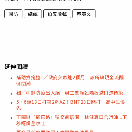
國防
總統
魚叉飛彈
蔡英文
延伸閱讀
補助推拖拉1／政府欠款逾2個月 診所缺現金流釀
倒閉潮
獨／中鋼防疫出大絕 員工餐廳設隔板避口沫傳染
5、6類13日打第2劑AZ！BNT23日開打 高中生優
先
丁國琳「顧馬路」獵奇超展開 林健寰口含汽油...下
秒噁爛全噴吐