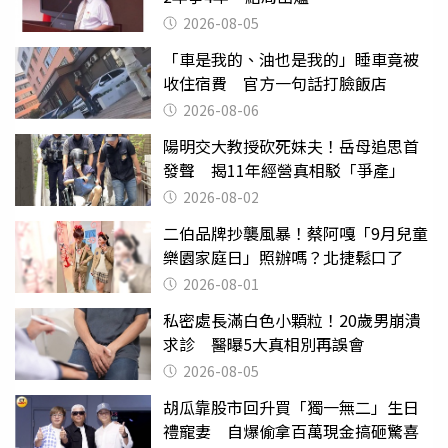
2026-08-05
「車是我的、油也是我的」睡車竟被
收住宿費 官方一句話打臉飯店
2026-08-06
陽明交大教授砍死妹夫！岳母追思首
發聲 揭11年經營真相駁「爭產」
2026-08-02
二伯品牌抄襲風暴！蔡阿嘎「9月兒童
樂園家庭日」照辦嗎？北捷鬆口了
2026-08-01
私密處長滿白色小顆粒！20歲男崩潰
求診 醫曝5大真相別再誤會
2026-08-05
胡瓜靠股市回升買「獨一無二」生日
禮寵妻 自爆偷拿百萬現金搞砸驚喜