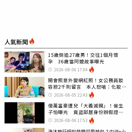
人氣新聞
15歲倒追27歲男！交往1個月懷
孕 36歲當阿嬤故事曝光
2026-08-06 17:04
開會照意外變網紅照！女公務員妝
容掀2千則留言 本人怒嗆：化妝有
錯嗎
2026-08-05 22:43
億萬富豪遭兒「大義滅親」！偷生
子怕曝光 竟盜鄰居身份辦假證落
戶
2026-08-06 17:53
洗沐旅行組包裝變可愛娃包？中油x小