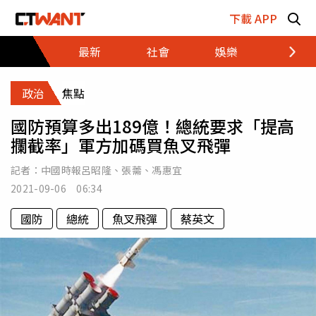
跳至主要內容區塊
下載 APP
最新
社會
娛樂
財經
政治
焦點
國防預算多出189億！總統要求「提高
攔截率」軍方加碼買魚叉飛彈
記者：
中國時報呂昭隆
、
張薷
、
馮惠宜
2021-09-06 06:34
國防
總統
魚叉飛彈
蔡英文