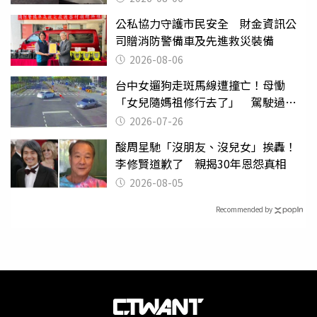
公私協力守護市民安全 財金資訊公
司贈消防警備車及先進救災裝備
2026-08-06
台中女遛狗走斑馬線遭撞亡！母慟
「女兒隨媽祖修行去了」 駕駛過失
致死判9月
2026-07-26
酸周星馳「沒朋友、沒兒女」挨轟！
李修賢道歉了 親揭30年恩怨真相
2026-08-05
Recommended by