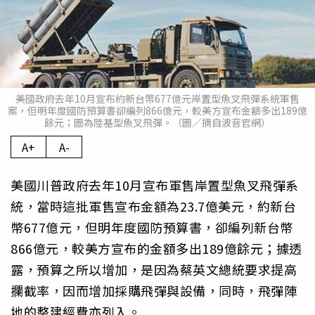
美國政府去年10月宣布約新台幣677億元岸置型魚叉飛彈系統軍售
案，但明年度國防預算書卻編列866億元，較美方宣布金額多出189億
餘元；圖為陸基型魚叉飛彈。（圖／摘自波音官網）
A+
A-
美國川普政府去年10月宣布軍售岸置型魚叉飛彈系
統，當時這批軍售宣布金額為23.7億美元，約新台
幣677億元，但明年度國防預算書，卻編列新台幣
866億元，較美方宣布的金額多出189億餘元；據透
露，預算之所以增加，是因為蔡英文總統要求提高
攔截率，因而增加採購飛彈與設備，同時，飛彈陣
地的整建經費亦列入。