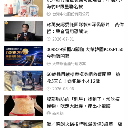
海豹IP限量聯名款
台灣中油股份有限公司
蔣萬安認委託團隊製AI深偽影片 黃偉
哲：聲音冒用恐觸法
2026-07-31
009829掌握AI關鍵 大華韓國KOSPI 50
今強勢開募
大華銀全能行銷方案
60歲翁目睹搶案挺身相救遭圍毆 搶
救5天亡！嫌犯最小才12歲
2026-08-06
腹部脂肪的「剋星」找到了，常吃這
幾物，吃走大肚囊，瘦出小蠻腰
新素簡
獨／德朗火鍋招牌雞湯燙傷3歲童 店