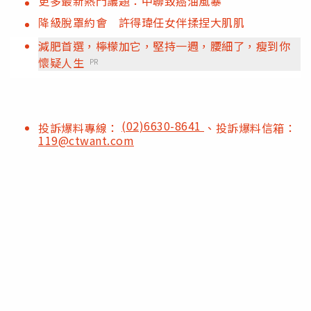
更多最新熱門議題：中聯致癌油風暴
降級脫罩約會 許得瑋任女伴揉捏大肌肌
減肥首選，檸檬加它，堅持一週，腰細了，瘦到你
懷疑人生
PR
(02)6630-8641
投訴爆料專線：
、投訴爆料信箱：
119@ctwant.com