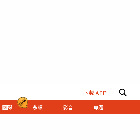
下載 APP
國際
永續
影音
專題