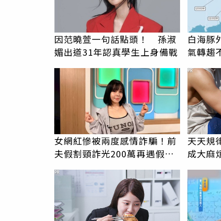
因范曉萱一句話點頭！ 孫淑
白海豚
媚出道31年認真學生上身備戰
氣轉趨
PR
女網紅慘被兩度感情詐騙！前
天天規
夫假割頸詐光200萬再遇假富
成大麻
商「養套殺2000萬」
PR