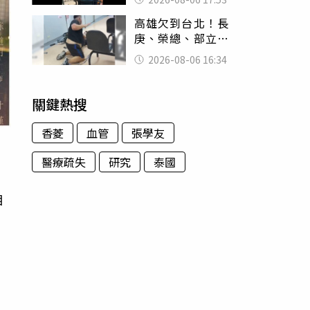
身份辦假證落戶
高雄欠到台北！長
庚、榮總、部立醫
院都受害 「醫療
2026-08-06 16:34
暴力男」離譜紀錄
曝光
關鍵熱搜
香菱
血管
張學友
醫療疏失
研究
泰國
相
出
也