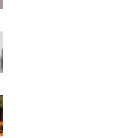
眼
死
夫