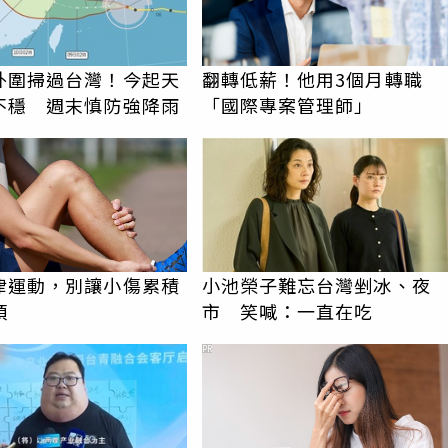
外圍掃過台灣！今起天
翻轉低薪！他用3個月轉職
不穩 週末慎防強降雨
「國際專案管理師」
律運動，別讓小傷累積
小池榮子難忘台灣剉冰、夜
煩
市 笑喊：一直在吃
PR