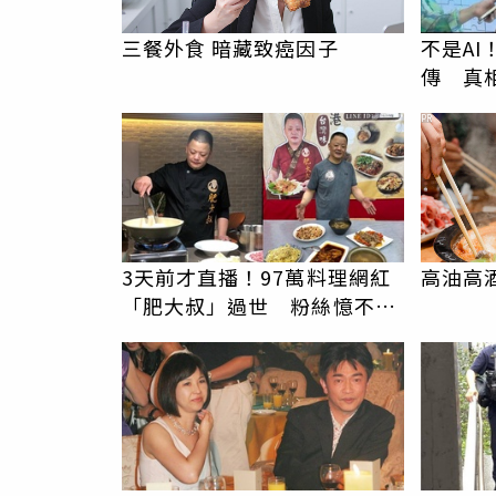
三餐外食 暗藏致癌因子
不是A
傳 真
PR
3天前才直播！97萬料理網紅
高油高
「肥大叔」過世 粉絲憶不對
勁：瘦得不合理