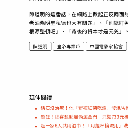
陳道明的這番話，在網路上掀起正反兩面
老油條明星私德也大有問題」、「別總盯
根源整頓吧」、「背後的資本才是元兇」
陳道明
皇帝專業戶
中國電影家協會
延伸閱讀
結石沒治療！他「腎被細菌吃爛」發燒昏迷
超狂！陸客趁颱風偷渡金門 只靠733元
尪一家6人共用浴巾！「月經杯輪流用」