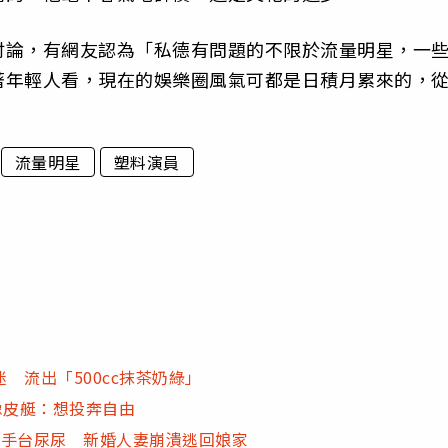
討論，有網友認為「私德有問題的不限於流量明星，一
著年輕人看，現在的娛樂圈風氣可都是日積月累來的，
。
流量明星
塑料演員
 流出「500cc抹茶奶綠」
橡皮艇：想投奔自由
洗手台尿尿 新婚人妻崩潰逃回娘家