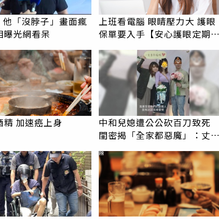
I！他「沒脖子」畫面瘋
上班看電腦 眼睛壓力大 護眼
相曝光網看呆
保單要入手【安心護眼定期
睛險】
酒精 加速癌上身
中和兒媳遭公公砍百刀致
閨密揭「全家都惡魔」：丈
在老婆時懷孕摔東西
PR