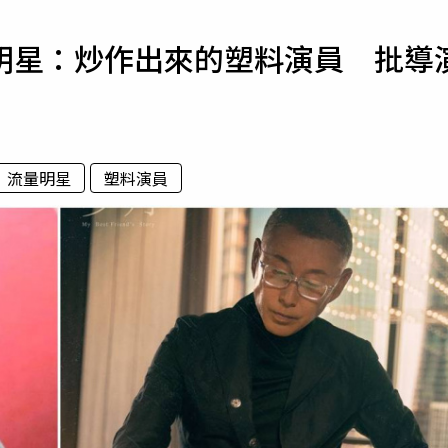
寵物
明星：炒作出來的塑料演員 批導
運勢
運動
梅酒
流量明星
塑料演員