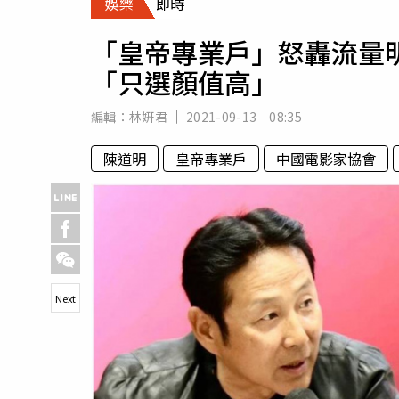
娛樂
即時
人物
汽車
「皇帝專業戶」怒轟流量
專欄
「只選顏值高」
房產新勢力
編輯：
林姸君
2021-09-13 08:35
陳道明
皇帝專業戶
中國電影家協會
Next