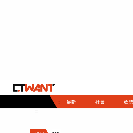
社會首頁
娛樂首頁
財經首頁
政
:::
最新
社會
娛
時事
即時
熱線
:::
直擊
大條
人物
調查
專題
３Ｃ