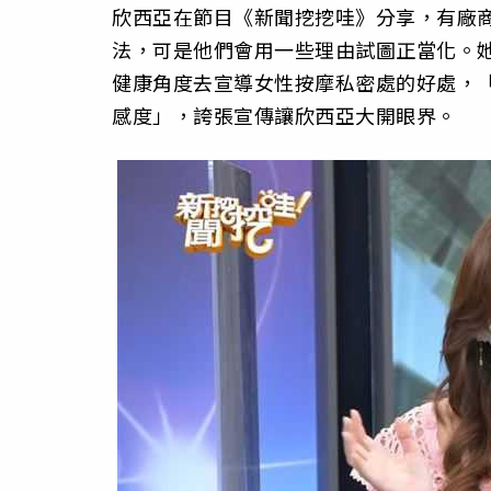
欣西亞在節目《新聞挖挖哇》分享，有廠
法，可是他們會用一些理由試圖正當化。
健康角度去宣導女性按摩私密處的好處，
感度」，誇張宣傳讓欣西亞大開眼界。