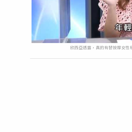
欣西亞透露，真的有替按摩女性私