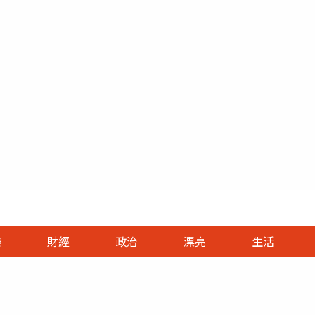
跳至主要內容區塊
治首頁
漂亮首頁
生活首頁
國際首頁
論壇
樂
財經
政治
漂亮
生活
焦點
美容
綜合
最新
新聞
人物
時尚
美旅
大陸
影音
評論
精品
健康