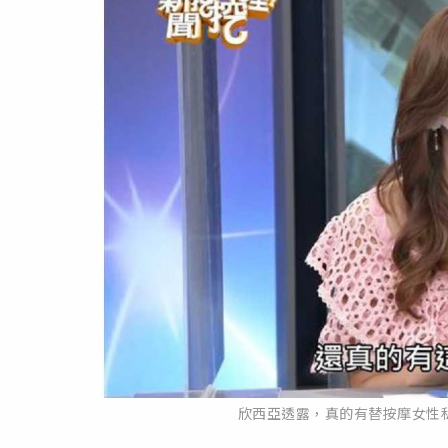
欣西亞透露，真的有替按摩女性私