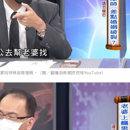
找特殊按摩服務。（圖／翻攝自新聞挖挖哇YouTube）