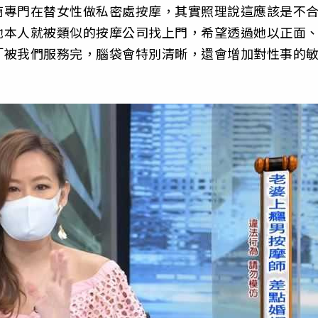
商專門在替女性做私密處按摩，其實照理說這應該是不
她本人就被類似的按摩公司找上門，希望透過她以正面
「被我們服務完，腦袋會特別清晰，還會增加對性事的