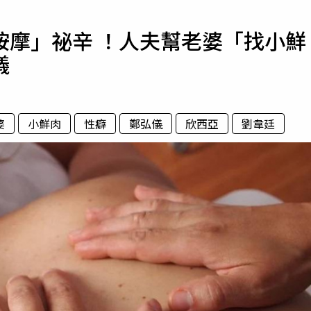
寵物
按摩」祕辛 ！人夫幫老婆「找小鮮
運勢
儀
運動
梅酒
婆
小鮮肉
性癖
鄭弘儀
欣西亞
劉韋廷