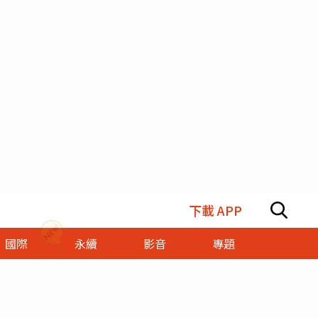
下載 APP
國際
永續
影音
專題