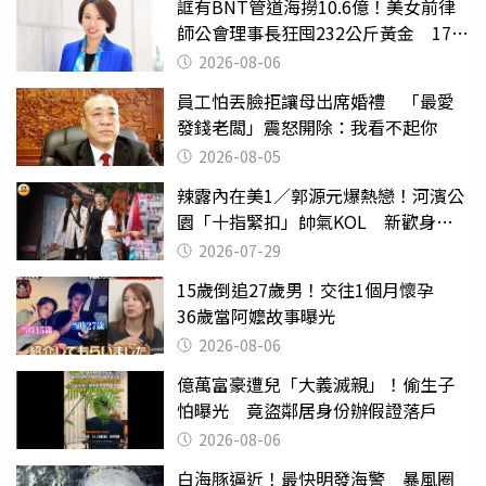
誆有BNT管道海撈10.6億！美女前律
師公會理事長狂囤232公斤黃金 17人
遭起訴
2026-08-06
員工怕丟臉拒讓母出席婚禮 「最愛
發錢老闆」震怒開除：我看不起你
2026-08-05
辣露內在美1／郭源元爆熱戀！河濱公
園「十指緊扣」帥氣KOL 新歡身份
曝光
2026-07-29
15歲倒追27歲男！交往1個月懷孕
36歲當阿嬤故事曝光
2026-08-06
億萬富豪遭兒「大義滅親」！偷生子
怕曝光 竟盜鄰居身份辦假證落戶
2026-08-06
白海豚逼近！最快明發海警 暴風圈