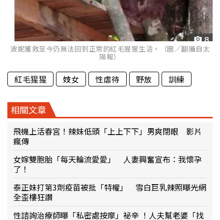
波妮獲救至今仍無法回到正常的紅毛猩猩生活。（圖／翻攝自太
陽報）
紅毛猩猩
妓女
性虐待
野放
訓練
相關文章
飛機上活春宮！辣妹低頭「上上下下」男爽閉眼 影片
瘋傳
女嫁雙胞胎「每天輪流愛愛」 人妻興奮宣布：我懷孕
了！
泰正妹打第3劑疫苗被批「特權」 雪白巨乳辣照曝光網
全歪樓狂讚
性諮詢治療師曝「私密處按摩」祕辛 ！人夫幫老婆「找