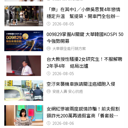
「樂」在其中1／小樂吳思賢4年戀情
穩定升溫 幫提袋、開車門全包辦閃
瞎眾人
2026-08-05
009829掌握AI關鍵 大華韓國KOSPI 50
今強勢開募
大華銀全能行銷方案
台大教授性騷擾2女研究生！不服解聘
2年爭4年 結局出爐
2026-08-05
空汙來襲機車族請關注癌細胞入侵
安達人壽 安心抗癌
女網紅慘被兩度感情詐騙！前夫假割
頸詐光200萬再遇假富商「養套殺
2000萬」
2026-08-06