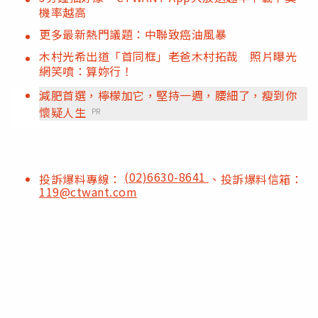
機率越高
更多最新熱門議題：中聯致癌油風暴
木村光希出道「首同框」老爸木村拓哉 照片曝光
網笑噴：算妳行！
減肥首選，檸檬加它，堅持一週，腰細了，瘦到你
懷疑人生
PR
(02)6630-8641
投訴爆料專線：
、投訴爆料信箱：
119@ctwant.com