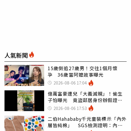
人氣新聞
15歲倒追27歲男！交往1個月懷
孕 36歲當阿嬤故事曝光
2026-08-06 17:04
億萬富豪遭兒「大義滅親」！偷生
子怕曝光 竟盜鄰居身份辦假證落
戶
2026-08-06 17:53
二伯Hahababy千元童裝標示「內外
層皆純棉」 SGS檢測證明：內裡