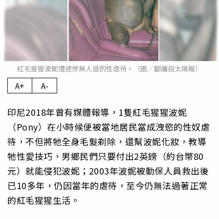
紅毛猩猩波妮遭遇慘無人道的性虐待。（圖／翻攝自太陽報）
A+
A-
印尼2018年曾有媒體報導，1隻紅毛猩猩波妮
（Pony）在小時候便被當地居民當成洩慾的性奴虐
待，不但將牠全身毛髮剃除，還幫波妮化妝，教導
牠性愛技巧，男鄉民們只要付出2英鎊（約台幣80
元）就能侵犯波妮；2003年波妮被動保人員救出後
已10多年，仍因當年的虐待，至今仍無法過著正常
的紅毛猩猩生活。