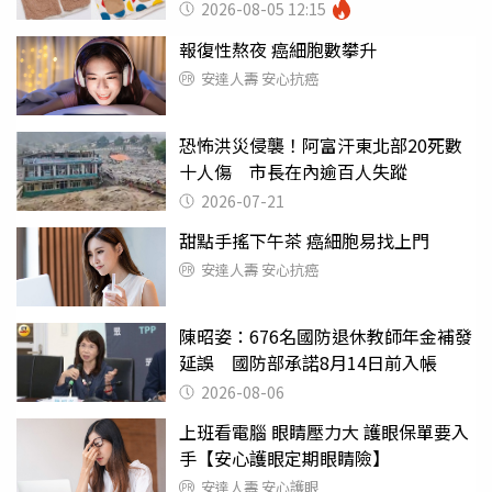
100%聚酯纖維
2026-08-05 12:15
報復性熬夜 癌細胞數攀升
安達人壽 安心抗癌
恐怖洪災侵襲！阿富汗東北部20死數
十人傷 市長在內逾百人失蹤
2026-07-21
甜點手搖下午茶 癌細胞易找上門
安達人壽 安心抗癌
陳昭姿：676名國防退休教師年金補發
延誤 國防部承諾8月14日前入帳
2026-08-06
上班看電腦 眼睛壓力大 護眼保單要入
手【安心護眼定期眼睛險】
安達人壽 安心護眼