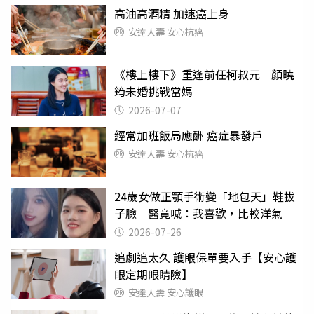
高油高酒精 加速癌上身
安達人壽 安心抗癌
《樓上樓下》重逢前任柯叔元 顏曉
筠未婚挑戰當媽
2026-07-07
經常加班飯局應酬 癌症暴發戶
安達人壽 安心抗癌
24歲女做正顎手術變「地包天」鞋拔
子臉 醫竟喊：我喜歡，比較洋氣
2026-07-26
追劇追太久 護眼保單要入手【安心護
眼定期眼睛險】
安達人壽 安心護眼