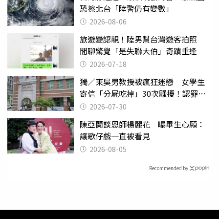
恐擦北台「陸警仍有變數」
2026-08-06
旅遊變認親！陸男幫台灣遊客拍照
閒聊驚覺「是失聯大伯」奇蹟重逢
2026-07-18
獨／東吳男教授被瘋狂迷戀 女學生
寄信「分屍吃掉」30次騷擾！認罪免
關
2026-07-30
陳亞蘭談恩師楊麗花 曝畢生心願：
讓歌仔戲一直被看見
2026-08-05
Recommended by