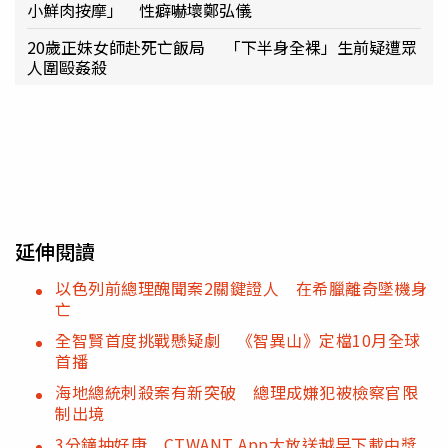
小鮮肉按摩」 性癖嚇壞鄭弘儀
20歲正妹女師赴死亡飯局 「下半身全裸」生前疑遭眾
人圍毆姦殺
延伸閱讀
以色列前總理醜聞案2關鍵證人 在希臘離奇墜機身
亡
全智賢首度挑戰懸疑劇 《智異山》定檔10月全球
首播
海地總統刺殺案有新突破 總理成嫌犯被檢察官限
制出境
3分鐘抽好康 CTWANT App大放送越早下載中獎