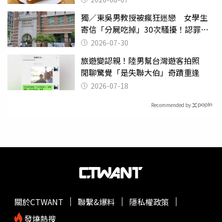
獨／東吳男教授被瘋狂迷戀 女學生
寄信「分屍吃掉」30次騷擾！認罪免
關
2026-07-30
旅遊變認親！陸男幫台灣遊客拍照
閒聊驚覺「是失聯大伯」奇蹟重逢
2026-07-18
Recommended by
關於CTWANT
聯繫&爆料
隱私權政策
發燒熱搜