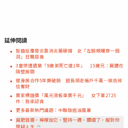
延伸閱讀
智齒反覆發炎靠消炎藥硬撐 女「左臉頰爛穿一個
洞」狂飄惡臭
3童慘遭遺棄「9歲弟死亡達1年」 15歲兄：屍體在
隔壁房間
健身房合作5年撕破臉 館長領走帳戶千萬…挨告背
信奪財
賣家標錯價「萬元滑板車賣千元」 女下單2725
件：我承認貪
更多最新熱門議題：中聯致癌油風暴
減肥首選，檸檬加它，堅持一週，腰細了，瘦到你
懷疑人生
PR