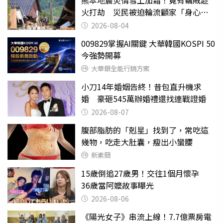
熊本地震災情雪上加霜！竟有竊賊趁
火打劫 災民被迫輪流顧家「身心俱
疲」
2026-08-04
009829掌握AI關鍵 大華韓國KOSPI 50
今強勢開募
大華銀全能行銷方案
小刀14年婚姻告終！昔包直升機求
婚 豪砸545萬辦婚禮還找連戰證婚
2026-08-07
腹部脂肪的「剋星」找到了，常吃這
幾物，吃走大肚囊，瘦出小蠻腰
新素簡
15歲倒追27歲男！交往1個月懷孕
36歲當阿嬤故事曝光
2026-08-06
《陽光女子》串流上線！7.7億票房電