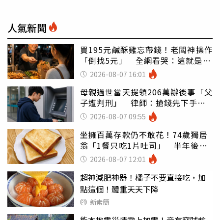
人氣新聞
買195元鹹酥雞忘帶錢！老闆神操作
「倒找5元」 全網看哭：這就是台
灣
2026-08-07 16:01
母親過世當天提領206萬辦後事「父
子遭判刑」 律師：搶錢先下手是
罪
2026-08-07 09:55
坐擁百萬存款仍不敢花！74歲獨居
翁「1餐只吃1片吐司」 半年後暴
瘦嚇壞女兒
2026-08-07 12:01
超神減肥神器！橘子不要直接吃，加
點這個！體重天天下降
新素簡