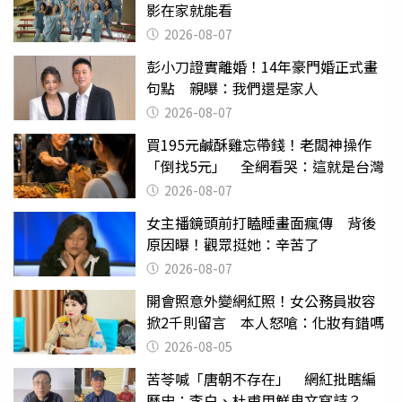
影在家就能看
2026-08-07
彭小刀證實離婚！14年豪門婚正式畫
句點 親曝：我們還是家人
2026-08-07
買195元鹹酥雞忘帶錢！老闆神操作
「倒找5元」 全網看哭：這就是台灣
2026-08-07
女主播鏡頭前打瞌睡畫面瘋傳 背後
原因曝！觀眾挺她：辛苦了
2026-08-07
開會照意外變網紅照！女公務員妝容
掀2千則留言 本人怒嗆：化妝有錯嗎
2026-08-05
苦苓喊「唐朝不存在」 網紅批瞎編
歷史：李白、杜甫用鮮卑文寫詩？