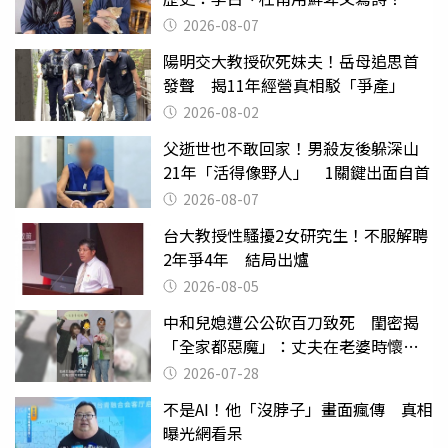
2026-08-07
陽明交大教授砍死妹夫！岳母追思首
發聲 揭11年經營真相駁「爭產」
2026-08-02
父逝世也不敢回家！男殺友後躲深山
21年「活得像野人」 1關鍵出面自首
2026-08-07
台大教授性騷擾2女研究生！不服解聘
2年爭4年 結局出爐
2026-08-05
中和兒媳遭公公砍百刀致死 閨密揭
「全家都惡魔」：丈夫在老婆時懷孕
摔東西
2026-07-28
不是AI！他「沒脖子」畫面瘋傳 真相
曝光網看呆