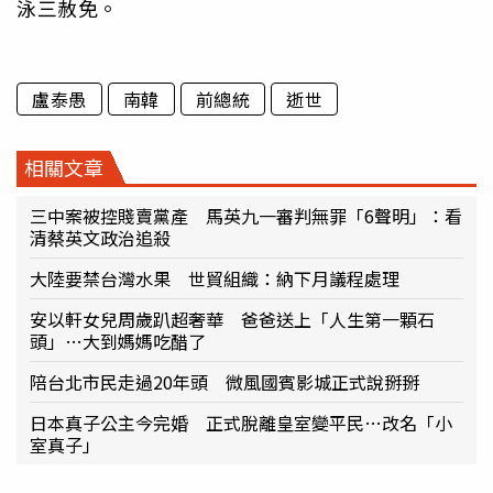
泳三赦免。
盧泰愚
南韓
前總統
逝世
相關文章
三中案被控賤賣黨產 馬英九一審判無罪「6聲明」：看
清蔡英文政治追殺
大陸要禁台灣水果 世貿組織：納下月議程處理
安以軒女兒周歲趴超奢華 爸爸送上「人生第一顆石
頭」…大到媽媽吃醋了
陪台北市民走過20年頭 微風國賓影城正式說掰掰
日本真子公主今完婚 正式脫離皇室變平民…改名「小
室真子」