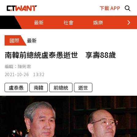
跳至主要內容區塊
下載 APP
最新
社會
娛樂
財經
國際
最新
南韓前總統盧泰愚逝世 享壽88歲
編輯：
陳俐君
2021-10-26 13:32
盧泰愚
南韓
前總統
逝世