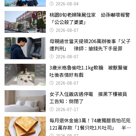
2026-08-04
桃園8旬老婦陳屍住家 幼孫嚇壞報警
「公公殺了婆婆」
2026-08-07
母親過世當天提領206萬辦後事「父子
遭判刑」 律師：搶錢先下手是罪
2026-08-07
3歲米格魯偷吃1.1kg軟糖 被獸醫催
吐後表情好有戲
2026-08-07
女子入住飯店遇停電 摸黑下樓被員
工告知：倒閉了
2026-07-17
每月退休金逾3萬！74歲獨居翁怕花完
121萬存款「1餐只吃1片吐司」 半年
後暴瘦嚇壞女兒
2026-08-07