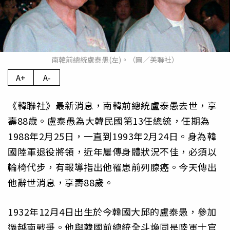
南韓前總統盧泰愚(左)。（圖／美聯社）
A+
A-
《韓聯社》最新消息，南韓前總統盧泰愚去世，享
壽88歲。盧泰愚為大韓民國第13任總統，任期為
1988年2月25日，一直到1993年2月24日。身為韓
國陸軍退役將領，近年屢傳身體狀況不佳，必須以
輪椅代步，有報導指出他罹患前列腺癌。今天傳出
他辭世消息，享壽88歲。
1932年12月4日出生於今韓國大邱的盧泰愚，參加
過越南戰爭。他與韓國前總統全斗煥同是陸軍士官