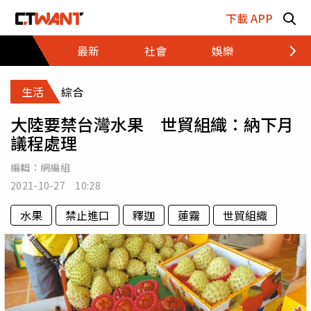
跳至主要內容區塊
下載 APP
最新
社會
娛樂
財經
生活
綜合
大陸要禁台灣水果 世貿組織：納下月
議程處理
編輯：
網編組
2021-10-27 10:28
水果
禁止進口
釋迦
蓮霧
世貿組織