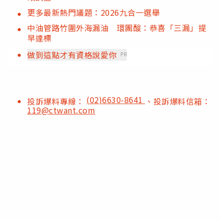
更多最新熱門議題：2026九合一選舉
中油管路竹圍外海漏油 環團酸：恭喜「三漏」提
早達標
做到這點才有資格說愛你
PR
(02)6630-8641
投訴爆料專線：
、投訴爆料信箱：
119@ctwant.com