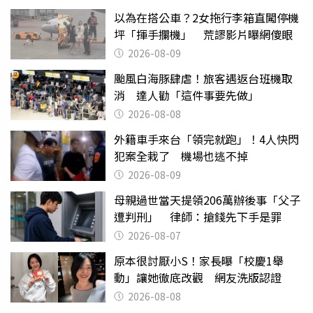
以為在搭公車？2女拖行李箱直闖停機
坪「揮手攔機」 荒謬影片曝網傻眼
2026-08-09
颱風白海豚肆虐！旅客遇返台班機取
消 達人勸「這件事要先做」
2026-08-08
外籍車手來台「領完就跑」！4人快閃
犯案全栽了 機場也逃不掉
2026-08-09
母親過世當天提領206萬辦後事「父子
遭判刑」 律師：搶錢先下手是罪
2026-08-07
原本很討厭小S！家長曝「校慶1舉
動」讓她徹底改觀 網友洗版認證
2026-08-08