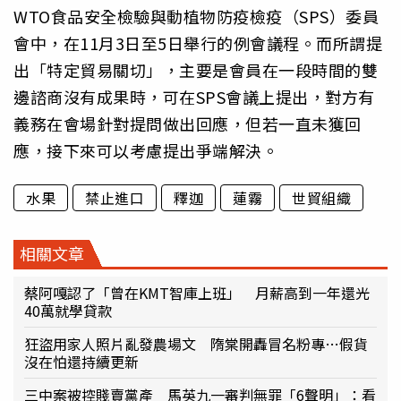
WTO食品安全檢驗與動植物防疫檢疫（SPS）委員
會中，在11月3日至5日舉行的例會議程。而所謂提
出「特定貿易關切」，主要是會員在一段時間的雙
邊諮商沒有成果時，可在SPS會議上提出，對方有
義務在會場針對提問做出回應，但若一直未獲回
應，接下來可以考慮提出爭端解決。
水果
禁止進口
釋迦
蓮霧
世貿組織
相關文章
蔡阿嘎認了「曾在KMT智庫上班」 月薪高到一年還光
40萬就學貸款
狂盜用家人照片亂發農場文 隋棠開轟冒名粉專…假貨
沒在怕還持續更新
三中案被控賤賣黨產 馬英九一審判無罪「6聲明」：看