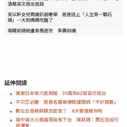
清蔡英文政治追殺
安以軒女兒周歲趴超奢華 爸爸送上「人生第一顆石
頭」…大到媽媽吃醋了
南韓前總統盧泰愚逝世 享壽88歲
延伸閱讀
謝謝日本第六度捐贈 30萬劑AZ疫苗已抵台
不只王必勝 慈善名醫被爆睡護理師「不計其數」
數位五倍券餘額怎麼查？ 4大管道報你知
城中城大火高雄兩局長下台 陳其邁：周五完成行
政調查