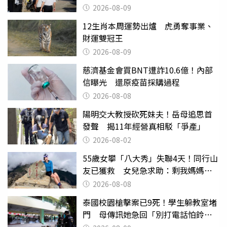
2026-08-09
12生肖本周運勢出爐 虎勇奪事業、
財運雙冠王
2026-08-09
慈濟基金會買BNT遭詐10.6億！內部
信曝光 還原疫苗採購過程
2026-08-08
陽明交大教授砍死妹夫！岳母追思首
發聲 揭11年經營真相駁「爭產」
2026-08-02
55歲女攀「八大秀」失聯4天！同行山
友已獲救 女兒急求助：剩我媽媽還
沒找到
2026-08-08
泰國校園槍擊案已9死！學生躲教室堵
門 母傳訊她急回「別打電話怕鈴
響」