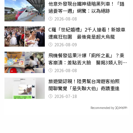
他意外發現台鐵神級暗黑列車！「錯
過要等一週」網驚：以為絕跡
2026-08-08
C羅「世紀婚禮」2千人搶看！新娘車
遭瘋狂包圍 最後竟是超大烏龍
2026-08-09
飛機餐發這果汁爆「廁所之亂」？乘
客崩潰：差點丟大臉 醫揭3類人別亂
喝
2026-08-08
旅遊變認親！陸男幫台灣遊客拍照
閒聊驚覺「是失聯大伯」奇蹟重逢
2026-07-18
Recommended by