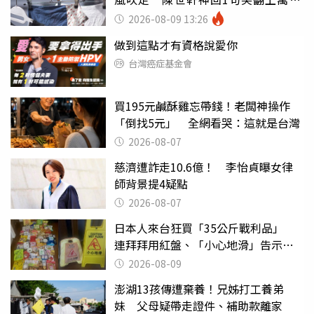
友
2026-08-09 13:26
做到這點才有資格說愛你
台灣癌症基金會
買195元鹹酥雞忘帶錢！老闆神操作
「倒找5元」 全網看哭：這就是台灣
2026-08-07
慈濟遭詐走10.6億！ 李怡貞曝女律
師背景提4疑點
2026-08-07
日本人來台狂買「35公斤戰利品」
連拜拜用紅盤、「小心地滑」告示牌
也帶回家
2026-08-09
澎湖13孩傳遭棄養！兄姊打工養弟
妹 父母疑帶走證件、補助款離家