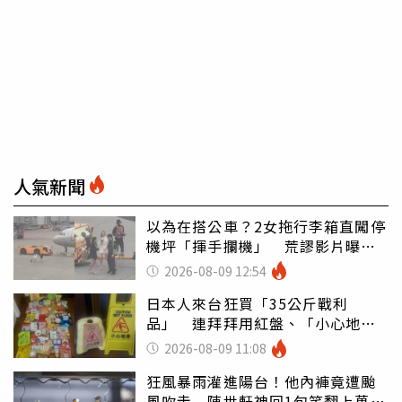
人氣新聞
以為在搭公車？2女拖行李箱直闖停
機坪「揮手攔機」 荒謬影片曝網
傻眼
2026-08-09 12:54
日本人來台狂買「35公斤戰利
品」 連拜拜用紅盤、「小心地
滑」告示牌也帶回家
2026-08-09 11:08
狂風暴雨灌進陽台！他內褲竟遭颱
風吹走 陳世軒神回1句笑翻上萬網