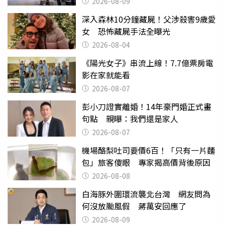
2026-08-09
深入森林10分鐘藏屍！父涉殺害9歲愛
女 恐怖藏屍手法全曝光
2026-08-04
《陽光女子》串流上線！7.7億票房電
影在家就能看
2026-08-07
彭小刀證實離婚！14年豪門婚正式畫
句點 親曝：我們還是家人
2026-08-07
機場酪梨吐司要價6百！「只有一片麵
包」旅客傻眼 專家揭高價背後原因
2026-08-08
白海豚外圍環流襲北台灣 網友問為
何沒放颱風假 蔣萬安回應了
2026-08-09