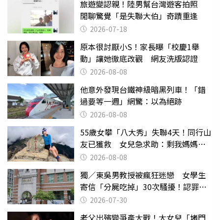
旅遊變認親！陸男幫台灣遊客拍照
閒聊驚覺「是失聯大伯」奇蹟重逢
2026-07-18
原本很討厭小S！家長曝「校慶1舉
動」讓她徹底改觀 網友洗版認證
2026-08-08
他意外發現台鐵神級暗黑列車！「錯
過要等一週」網驚：以為絕跡
2026-08-08
55歲女攀「八大秀」失聯4天！同行山
友已獲救 女兒急求助：剩我媽媽還
沒找到
2026-08-08
獨／東吳男教授被瘋狂迷戀 女學生
寄信「分屍吃掉」30次騷擾！認罪免
關
2026-07-30
老父出殯變爭產大戰！大女兒「堵門