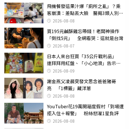
飛機餐發這果汁爆「廁所之亂」？乘
客崩潰：差點丟大臉 醫揭3類人別亂
喝
2026-08-08
買195元鹹酥雞忘帶錢！老闆神操作
「倒找5元」 全網看哭：這就是台灣
2026-08-07
日本人來台狂買「35公斤戰利品」
連拜拜用紅盤、「小心地滑」告示牌
也帶回家
2026-08-09
謝金燕父凌晨突發文思念爸爸豬哥
亮 「1標籤」藏洋蔥
2026-08-08
YouTuber花19萬開箱度假村「到場遭
拒入住＋報警」 粉絲怒灌1星負評
2026-08-08