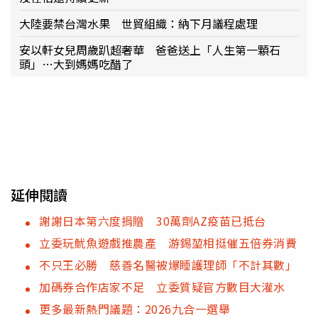
大陸要禁台灣水果 世貿組織：納下月議程處理
安以軒女兒周歲趴超奢華 爸爸送上「人生第一顆石
頭」…大到媽媽吃醋了
延伸閱讀
謝謝日本第六度捐贈 30萬劑AZ疫苗已抵台
立委玩魷魚遊戲推農產 游錫堃相挺催五倍券消費
不只王必勝 慈善名醫被爆睡護理師「不計其數」
加碼券合作店家不足 立委質疑官方數目大灌水
更多最新熱門議題：2026九合一選舉