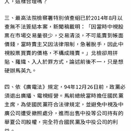
人，這樣合理嗎？
三、最高法院檢察署特別偵查組已於2014年8月以
查無不法簽結本案，新聞稿載明：「因當時中視股
票在市場交易量很少，交易清淡，不可能賣到帳面
價錢，當時賣主又因法律限制，急著脫手，因此中
視股票買賣的價格，不構成賤賣。」北檢卻用拼
貼、羅織、入人於罪方式，論述前後不一，只是想
硬辦馬英九。
四、依《廣電法》規定，94年12月26日前，政黨必
須退出廣播、電視經營。馬前總統當時擔任國民黨
主席，為使國民黨符合法律規定，並避免中視及中
廣公司遭受撤照處分，進而出售中投等公司持有的
華夏公司股權，完全符合國民黨及中投公司的利
益。