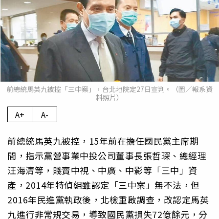
前總統馬英九被控「三中案」，台北地院定27日宣判。（圖／報系資
料照片）
A+
A-
前總統馬英九被控，15年前在擔任國民黨主席期
間，指示黨營事業中投公司董事長張哲琛、總經理
汪海清等，賤賣中視、中廣、中影等「三中」資
產，2014年特偵組雖認定「三中案」無不法，但
2016年民進黨執政後，北檢重啟調查，改認定馬英
九進行非常規交易，導致國民黨損失72億餘元，分