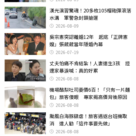
漢光演習驚魂！20多枚105榴砲彈滾落
水溝 軍警急封鎖搶運
2026-08-09
吳宗憲突認離婚12年 起底「正牌憲
嫂」張葳葳當年隱婚內幕
2026-07-19
丈夫怕痛不肯結紮！人妻連生3孩 控
遭家暴淚喊：真的好累
2026-08-08
機場酪梨吐司要價6百！「只有一片麵
包」旅客傻眼 專家揭高價背後原因
2026-08-08
颱風白海豚肆虐！旅客遇返台班機取
消 達人勸「這件事要先做」
2026-08-08