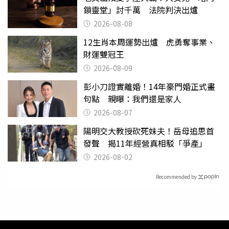
鎖靈堂」討千萬 法院判決出爐
2026-08-08
12生肖本周運勢出爐 虎勇奪事業、
財運雙冠王
2026-08-09
彭小刀證實離婚！14年豪門婚正式畫
句點 親曝：我們還是家人
2026-08-07
陽明交大教授砍死妹夫！岳母追思首
發聲 揭11年經營真相駁「爭產」
2026-08-02
Recommended by