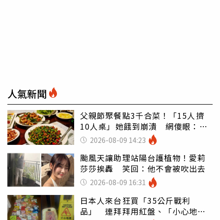
人氣新聞
父親節聚餐點3千合菜！「15人擠
10人桌」她餓到崩潰 網傻眼：讓
店家看笑話
2026-08-09 14:23
颱風天讓助理站陽台護植物！愛莉
莎莎挨轟 笑回：他不會被吹出去
2026-08-09 16:31
日本人來台狂買「35公斤戰利
品」 連拜拜用紅盤、「小心地