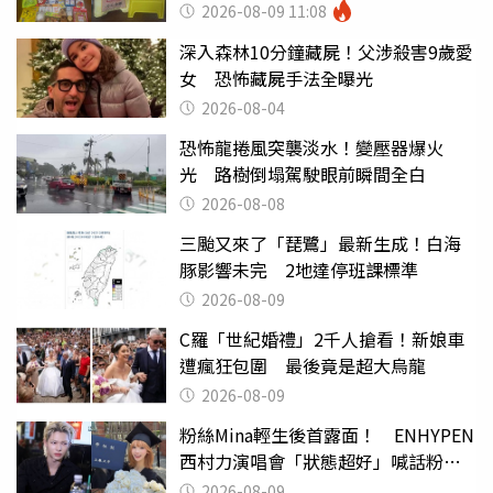
滑」告示牌也帶回家
2026-08-09 11:08
深入森林10分鐘藏屍！父涉殺害9歲愛
女 恐怖藏屍手法全曝光
2026-08-04
恐怖龍捲風突襲淡水！變壓器爆火
光 路樹倒塌駕駛眼前瞬間全白
2026-08-08
三颱又來了「琵鷺」最新生成！白海
豚影響未完 2地達停班課標準
2026-08-09
C羅「世紀婚禮」2千人搶看！新娘車
遭瘋狂包圍 最後竟是超大烏龍
2026-08-09
粉絲Mina輕生後首露面！ ENHYPEN
西村力演唱會「狀態超好」喊話粉
絲：我們心意相通
2026-08-09