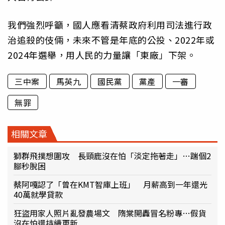
我們強烈呼籲，國人應看清蔡政府利用司法進行政
治追殺的伎倆，未來不管是年底的公投、2022年或
2024年選舉，用人民的力量讓「東廠」下架。
三中案
馬英九
國民黨
黨產
一審
無罪
相關文章
獅群飛撲想圍攻 長頸鹿沒在怕「淡定拖著走」…踹個2
腳秒脫困
蔡阿嘎認了「曾在KMT智庫上班」 月薪高到一年還光
40萬就學貸款
狂盜用家人照片亂發農場文 隋棠開轟冒名粉專…假貨
沒在怕還持續更新