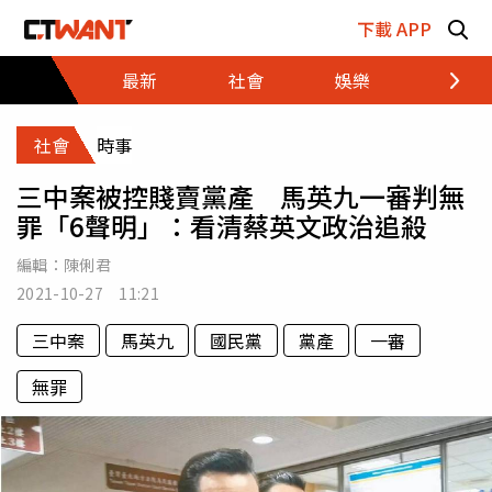
跳至主要內容區塊
下載 APP
最新
社會
娛樂
財經
社會
時事
三中案被控賤賣黨產 馬英九一審判無
罪「6聲明」：看清蔡英文政治追殺
編輯：
陳俐君
2021-10-27 11:21
三中案
馬英九
國民黨
黨產
一審
無罪