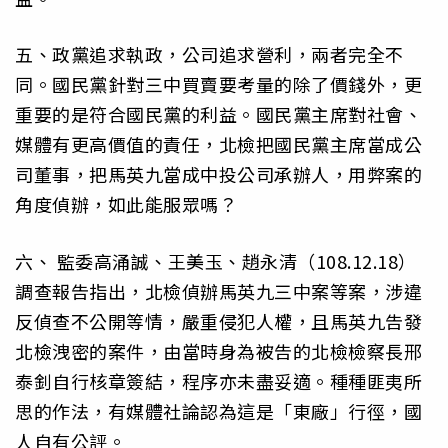
五、政黨追求執政，公司追求營利，兩者完全不
同。國民黨針對三中買賣要考量的除了價錢外，更
重要的是符合國民黨的利益。國民黨主席對社會、
媒體有更高價值的責任，北檢把國民黨主席當成公
司董事，把馬英九當成中投公司承辦人，用弊案的
角度偵辦，如此能服眾嗎？
六、 監委高涌誠、王美玉、趙永清（108.12.18）
調查報告指出，北檢偵辦馬英九三中案等案，涉違
反偵查不公開等情，嚴重侵犯人權，且馬英九告發
北檢洩密的案件，由當時身為被告的北檢檢察長邢
泰釗自行核章簽結，程序亦未盡妥適。種種匪夷所
思的作法，有媒體社論認為這是「東廠」行徑，國
人自有公評。