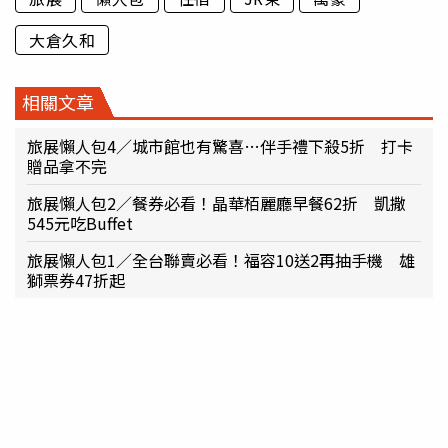
大倉久和
相關文章
旅展懶人包4／城市館也有驚喜…伴手禮下殺5折 打卡
贈品拿不完
旅展懶人包2／餐券必看！晶華栢麗廳早餐62折 凱撒
545元吃Buffet
旅展懶人包1／全台聯賣必看！福容10送2再抽手機 雄
獅票券47折起