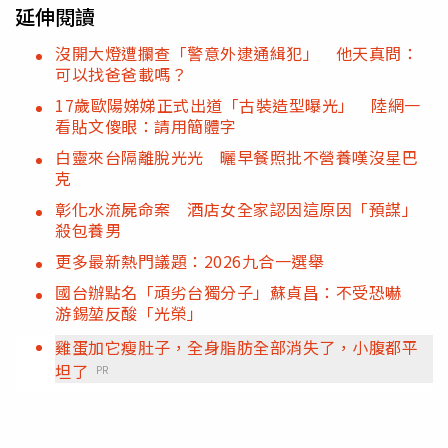
延伸閱讀
沒開大燈遭攔查「警意外逮通緝犯」 他天真問：
可以找爸爸載嗎？
17歲歐陽娣娣正式出道「古裝造型曝光」 陸網一
看貼文傻眼：請用簡體字
白靈來台隔離脫光光 曬早餐照批不營養嘆沒星巴
克
彰化水流屍命案 酒店女全家認因這原因「預謀」
殺包養男
更多最新熱門議題：2026九合一選舉
國台辦點名「頑劣台獨分子」蘇貞昌：不受恐嚇
游錫堃反酸「光榮」
雞蛋加它瘦肚子，全身脂肪全部消失了，小腹都平
坦了
PR