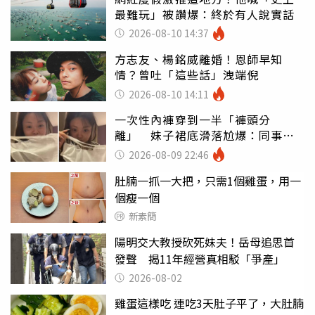
最難玩」被讚爆：終於有人說實話
2026-08-10 14:37
方志友、楊銘威離婚！恩師早知
情？曾吐「這些話」洩端倪
2026-08-10 14:11
一次性內褲穿到一半「褲頭分
離」 妹子裙底滑落尬爆：同事全
看光
2026-08-09 22:46
肚腩一抓一大把，只需1個雞蛋，用一
個瘦一個
新素簡
陽明交大教授砍死妹夫！岳母追思首
發聲 揭11年經營真相駁「爭產」
2026-08-02
雞蛋這樣吃 連吃3天肚子平了，大肚腩