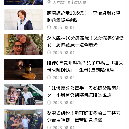
大華銀全能行銷方案
慈濟遭詐走10.6億！ 李怡貞曝女律
師背景提4疑點
2026-08-07
深入森林10分鐘藏屍！父涉殺害9歲愛
女 恐怖藏屍手法全曝光
2026-08-04
陪伴8年竟非親孫？兒子車禍亡「祖父
母求驗DNA」 生母1反應陷僵局
2026-08-09
亡妹慘遭公公毒手 表姊憶父親節前
夕：小舅舅仍到殯儀館陪她說話
2026-08-08
疑勞資糾紛！新莊好市多前員工持刀
登賣場頂樓 母苦勸急送醫
2026-08-04