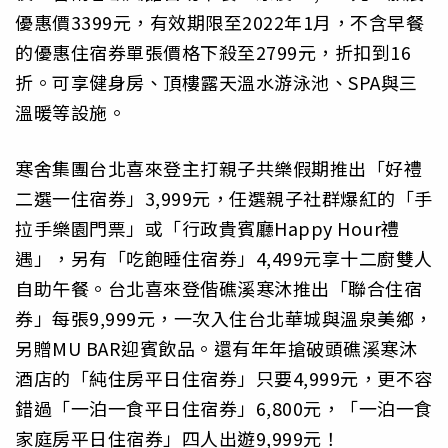
優惠價3399元，有效期限至2022年1月，不含早餐
的優惠住宿券單張價格下殺至2799元，折扣到16
折。可享健身房、頂樓露天溫水游泳池、SPA與三
溫暖等設施。
寒舍集團台北喜來登主打親子共樂假期推出「好禮
二選一住宿券」3,999元，任選親子社群爆紅的「手
拉手樂園門票」或「行政貴賓廳Happy Hour禮
遇」，另有「吃飽睡住宿券」4,499元享十二廚雙人
自助午餐。台北喜來登偕礁溪寒沐推出「聯合住宿
券」每張9,999元，一次入住台北華城與溫泉美鄉，
另贈MU BAR迎賓飲品。還有年年搶破頭礁溪寒沐
酒店的「純住房平日住宿券」只要4,999元，更不容
錯過「一泊一食平日住宿券」6,800元，「一泊一食
家庭房平日住宿券」四人出遊9,999元！