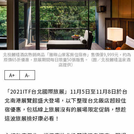
北投麗禧酒店熱銷商品「雅緻山景客房住宿券」售價僅9,999元，約為
原價65折優惠，旅展期間每日限量50張販售。（圖／北投麗禧溫泉酒
店提供）
A+
A-
「2021ITF台北國際旅展」11月5日至11月8日於台
北南港展覽館盛大登場，以下整理台北飯店超殺住
宿優惠，包括線上旅展沒有的展場限定促銷，想趁
這波旅展撿好康必看！