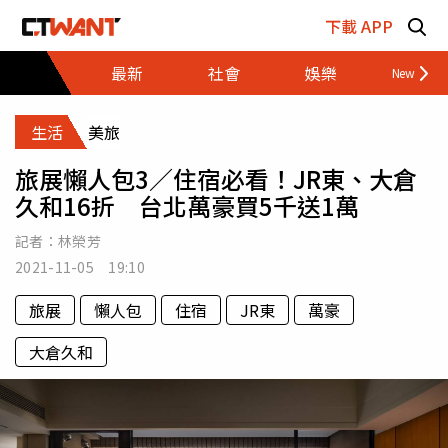
跳至主要內容區塊
下載 APP
最新
社會
娛樂
財經
生活
美旅
旅展懶人包3／住宿必看！JR東、大倉
久和16折 台北萬豪買5千送1萬
記者：
林榮芳
2021-11-05 19:10
旅展
懶人包
住宿
JR東
萬豪
大倉久和