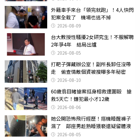
外籍車手來台「領完就跑」！4人快閃
犯案全栽了 機場也逃不掉
2026-08-09
台大教授性騷擾2女研究生！不服解聘
2年爭4年 結局出爐
2026-08-05
打靶子彈藏辦公室！副所長卸任沒帶
走 偷查情敵個資被搜曝多年秘密
2026-08-10
60歲翁目睹搶案挺身相救遭圍毆 搶
救5天亡！嫌犯最小才12歲
2026-08-06
她公開恐怖飛行經歷！搭機睡醒褲子
濕了 鄰座男趁熟睡猥褻還疑留體液
2026-08-05