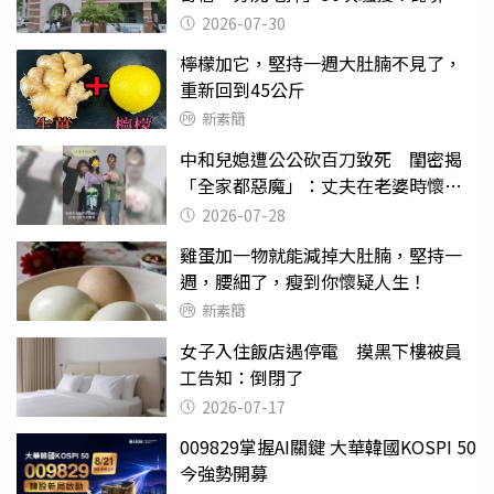
關
2026-07-30
檸檬加它，堅持一週大肚腩不見了，
重新回到45公斤
新素簡
中和兒媳遭公公砍百刀致死 閨密揭
「全家都惡魔」：丈夫在老婆時懷孕
摔東西
2026-07-28
雞蛋加一物就能減掉大肚腩，堅持一
週，腰細了，瘦到你懷疑人生！
新素簡
女子入住飯店遇停電 摸黑下樓被員
工告知：倒閉了
2026-07-17
009829掌握AI關鍵 大華韓國KOSPI 50
今強勢開募