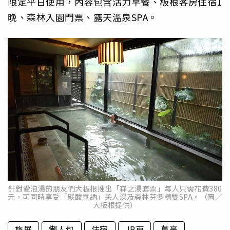
限定平日使用，內容包含活力早餐、板根客房住宿1
晚、森林入園門票、露天溫泉SPA。
針對愛泡湯的朋友們大板根推出「森之湯套票」每人只需花費380
元，可同時享受「碳酸氫納」美人湯及森林芬多精雙SPA。（圖／
大板根提供）
旅展
懶人包
住宿
JR東
萬豪