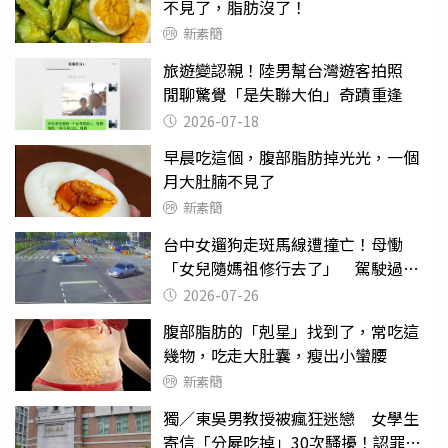
不見了，脂肪沒了！
新素簡
旅遊變認親！陸男幫台灣遊客拍照
閒聊驚覺「是失聯大伯」奇蹟重逢
2026-07-18
早晨吃這個，腹部脂肪掉光光，一個
月大肚腩不見了
新素簡
台中女遛狗走斑馬線遭撞亡！母慟
「女兒隨媽祖修行去了」 駕駛過失
致死判9月
2026-07-26
腹部脂肪的「剋星」找到了，常吃這
幾物，吃走大肚囊，瘦出小蠻腰
新素簡
獨／東吳男教授被瘋狂迷戀 女學生
寄信「分屍吃掉」30次騷擾！認罪免