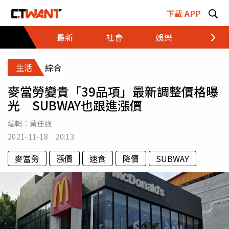
跳至主要內容區塊
下載 APP
最新
社會
娛樂
財經
生活
綜合
麥當勞變貴「39品項」最新調整價格曝
光 SUBWAY也跟進漲價
編輯：
黃任強
2021-11-18 20:13
麥當勞
漲價
速食
降價
SUBWAY