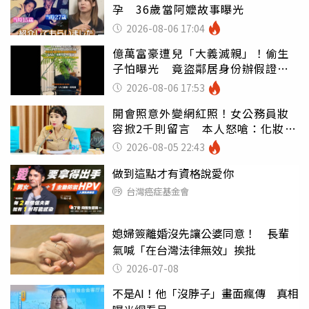
孕 36歲當阿嬤故事曝光
2026-08-06 17:04
億萬富豪遭兒「大義滅親」！偷生
子怕曝光 竟盜鄰居身份辦假證落
戶
2026-08-06 17:53
開會照意外變網紅照！女公務員妝
容掀2千則留言 本人怒嗆：化妝有
錯嗎
2026-08-05 22:43
做到這點才有資格說愛你
台灣癌症基金會
媳婦簽離婚沒先讓公婆同意！ 長輩
氣喊「在台灣法律無效」挨批
2026-07-08
不是AI！他「沒脖子」畫面瘋傳 真相