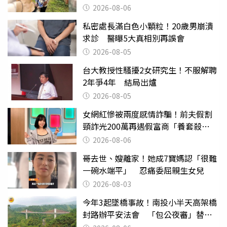
2026-08-06
私密處長滿白色小顆粒！20歲男崩潰
求診 醫曝5大真相別再誤會
2026-08-05
台大教授性騷擾2女研究生！不服解聘
2年爭4年 結局出爐
2026-08-05
女網紅慘被兩度感情詐騙！前夫假割
頸詐光200萬再遇假富商「養套殺
2000萬」
2026-08-06
哥去世、嫂離家！她成7寶媽認「很難
一碗水端平」 忍痛委屈親生女兒
2026-08-03
今年3起墜橋事故！南投小半天高架橋
封路辦平安法會 「包公夜審」替亡
魂伸冤