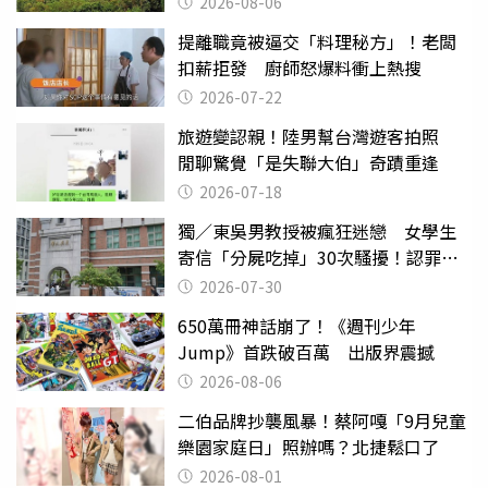
2026-08-06
提離職竟被逼交「料理秘方」！老闆
扣薪拒發 廚師怒爆料衝上熱搜
2026-07-22
旅遊變認親！陸男幫台灣遊客拍照
閒聊驚覺「是失聯大伯」奇蹟重逢
2026-07-18
獨／東吳男教授被瘋狂迷戀 女學生
寄信「分屍吃掉」30次騷擾！認罪免
關
2026-07-30
650萬冊神話崩了！《週刊少年
Jump》首跌破百萬 出版界震撼
2026-08-06
二伯品牌抄襲風暴！蔡阿嘎「9月兒童
樂園家庭日」照辦嗎？北捷鬆口了
2026-08-01