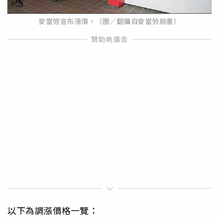
麥當勞宣布漲價。（圖／翻攝自麥當勞臉書）
以下為調漲價格一覽：