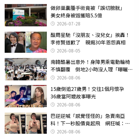
做卵巢囊腫手術竟被「誤切膀胱」
美女終身被毀獲賠5.5億
2026-07-28
酸周星馳「沒朋友、沒兒女」挨轟！
李修賢道歉了 親揭30年恩怨真相
2026-08-05
南韓酷暑出意外！身障男乘電動輪椅
不慎翻覆 倒地2小時沒人理「曝曬
亡」
2026-08-06
15歲倒追27歲男！交往1個月懷孕
36歲當阿嬤故事曝光
2026-08-06
巴逆逆喊「感覺怪怪的」急賣南亞
科！下一秒股價竟起飛 網狂喊：大V
天龍
2026-08-06