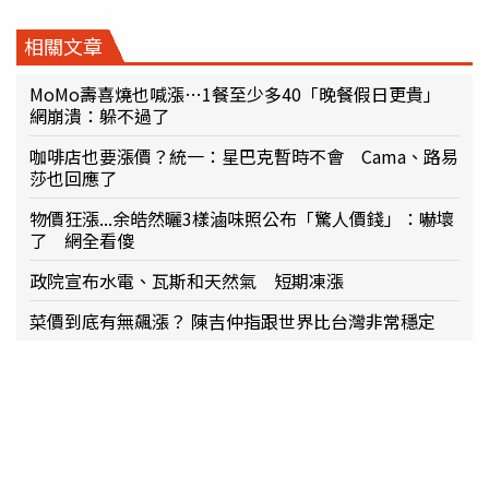
相關文章
MoMo壽喜燒也喊漲…1餐至少多40「晚餐假日更貴」
網崩潰：躲不過了
咖啡店也要漲價？統一：星巴克暫時不會 Cama、路易
莎也回應了
物價狂漲...余皓然曬3樣滷味照公布「驚人價錢」：嚇壞
了 網全看傻
政院宣布水電、瓦斯和天然氣 短期凍漲
菜價到底有無飆漲？ 陳吉仲指跟世界比台灣非常穩定