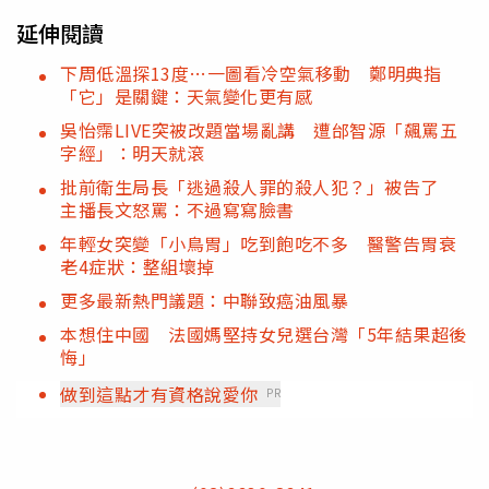
延伸閱讀
下周低溫探13度…一圖看冷空氣移動 鄭明典指
「它」是關鍵：天氣變化更有感
吳怡霈LIVE突被改題當場亂講 遭邰智源「飆罵五
字經」：明天就滾
批前衛生局長「逃過殺人罪的殺人犯？」被告了
主播長文怒罵：不過寫寫臉書
年輕女突變「小鳥胃」吃到飽吃不多 醫警告胃衰
老4症狀：整組壞掉
更多最新熱門議題：中聯致癌油風暴
本想住中國 法國媽堅持女兒選台灣「5年結果超後
悔」
做到這點才有資格說愛你
PR