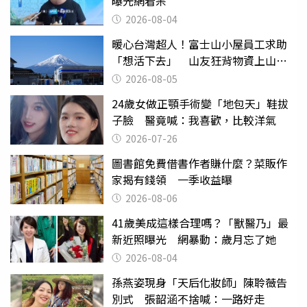
曝光網看呆
2026-08-04
暖心台灣超人！富士山小屋員工求助
「想活下去」 山友狂背物資上山：
台灣真的是寶島
2026-08-05
24歲女做正顎手術變「地包天」鞋拔
子臉 醫竟喊：我喜歡，比較洋氣
2026-07-26
圖書館免費借書作者賺什麼？菜販作
家揭有錢領 一季收益曝
2026-08-06
41歲美成這樣合理嗎？「獸醫乃」最
新近照曝光 網暴動：歲月忘了她
2026-08-04
孫燕姿現身「天后化妝師」陳聆薇告
別式 張韶涵不捨喊：一路好走