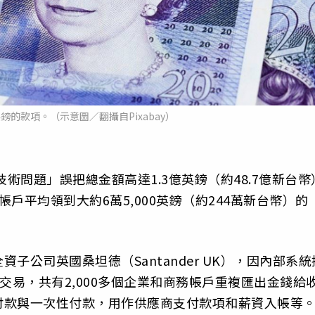
鎊的款項。（示意圖∕翻攝自Pixabay）
術問題」誤把總金額高達1.3億英鎊（約48.7億新台幣
帳戶平均領到大約6萬5,000英鎊（約244萬新台幣）的
子公司英國桑坦德（Santander UK），因內部系統
誤交易，共有2,000多個企業和商務帳戶重複匯出金錢給
付款與一次性付款，用作供應商支付款項和薪資入帳等