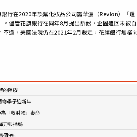
行在2020年誤幫化妝品公司露華濃（Revlon）「還
幣）。儘管花旗銀行在同年8月提出訴訟，企圖追回未被自
。不過，美國法院仍在2021年2月裁定，花旗銀行無權
藍的阻礙
清寒學子迎新年
疑為「救財物」喪命
揮刀狠捅姊
均售價9%