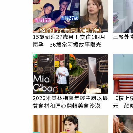
15歲倒追27歲男！交往1個月
三餐外
懷孕 36歲當阿嬤故事曝光
PR
2026米其林指南年輕主廚以優
《樓上
質食材和匠心翻轉美食沙漠
元 顏
PR