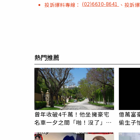
(02)6630-8641
投訴爆料專線：
、投訴
熱門推薦
曾年收破4千萬！他坐擁豪宅
億萬富
名車一夕之間「啪！沒了」
偷生子
如今卻說更富有
辦假證
PR