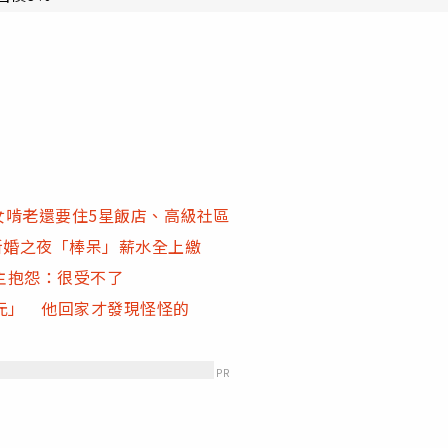
女啃老還要住5星飯店、高級社區
新婚之夜「棒呆」薪水全上繳
主抱怨：很受不了
0元」 他回家才發現怪怪的
PR