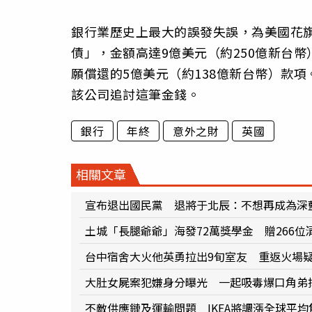
銀行業歷史上最大的誤發失誤，為美國花旗銀
債」，金額高達9億美元（約250億新台
願償還的5億美元（約138億新台幣）款項
該公司追討這筆金錢。
銀行
年終
意外之財
英國
相關文章
宣布退出國民黨 退將于北辰：不想再成為深
土城「長腿爺爺」海發72萬獎學金 贈266位
台中宿舍大火他英勇拉出9旬室友 重返火場
大肚女屍案犯嫌身分曝光 一起吸毒爆口角弟
不敵供應鏈及運輸問題 IKEA將調漲全球平