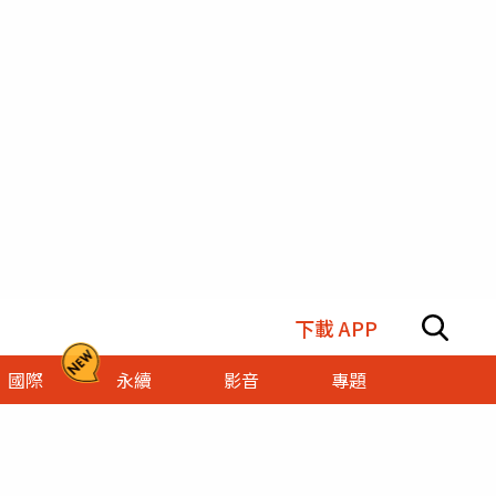
下載 APP
國際
永續
影音
專題