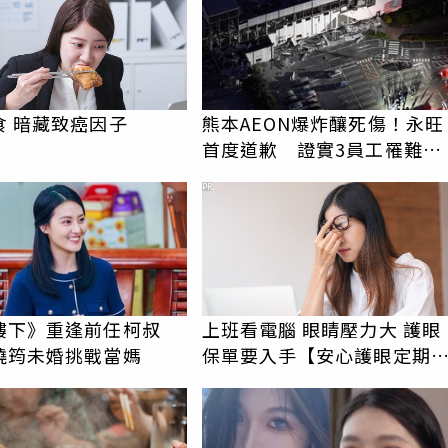
食 暗藏致癌因子
熊本AEON爆炸釀死傷！永旺
首度道歉 證實3員工罹難、
人下落不明
PR
樓下》重逢前任柯叔
上班看電腦 眼睛壓力大 護眼
曉筠未婚挑戰當媽
保單要入手【安心護眼定期
睛險】