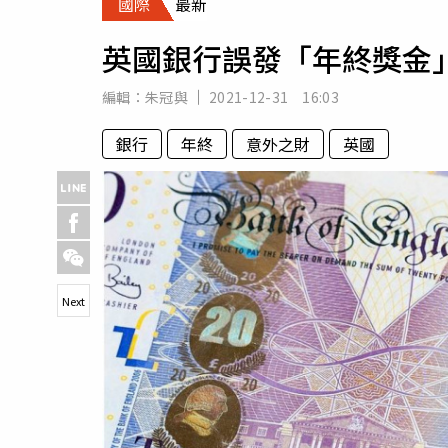
國際
最新
人物
汽車
英國銀行誤發「年終獎金」
專欄
房產新勢力
編輯：
朱冠與
2021-12-31 16:03
銀行
年終
意外之財
英國
Next