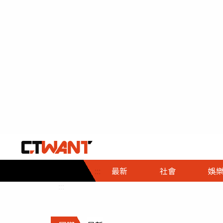
社會首頁
娛樂首頁
財經首頁
政
:::
最新
社會
娛
時事
即時
熱線
:::
直擊
大條
人物
調查
專題
３Ｃ