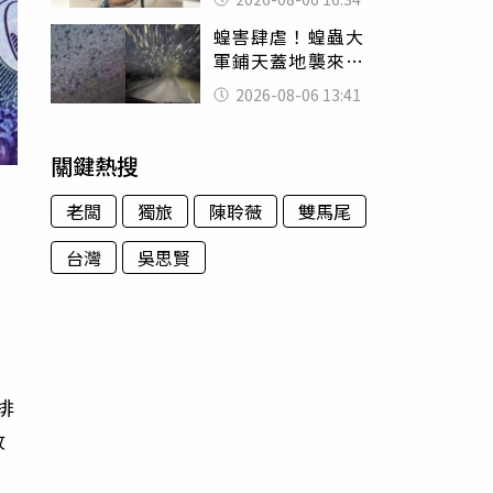
暴力男」離譜紀錄
蝗害肆虐！蝗蟲大
曝光
軍鋪天蓋地襲來宛
如末日 網驚：聖
2026-08-06 13:41
經十災
關鍵熱搜
老闆
獨旅
陳聆薇
雙馬尾
台灣
吳思賢
）
排
收
。