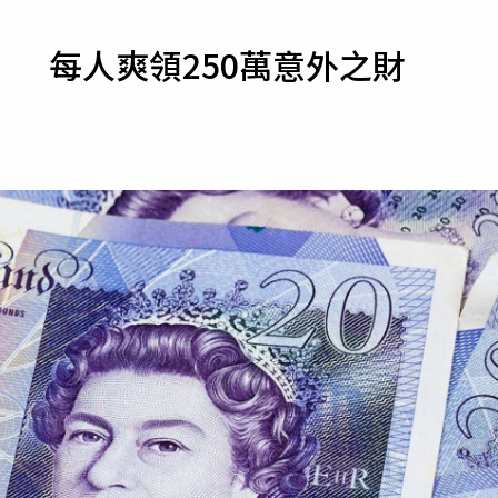
寵物
 每人爽領250萬意外之財
運勢
運動
梅酒