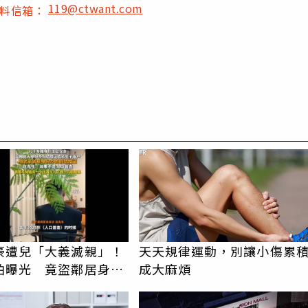
119@ctwant.com
爆料信箱：
PR
豪遭兒「大義滅親」！
天天規律運動，別讓小傷累
怕曝光 竟盜鄰居身份
成大麻煩
落戶