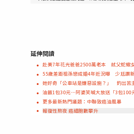
延伸閱讀
赴美7年花光爸爸2500萬老本 弒父蛇蠍
55歲差距祖孫戀成婚4年近況曝 少尪讚
她好奇「公車站是嫌惡設施？」 釣出苦
油飯1包30元…阿婆笑喊大放送「3包10
更多最新熱門議題：中聯致癌油風暴
報復性熬夜 癌細胞數攀升