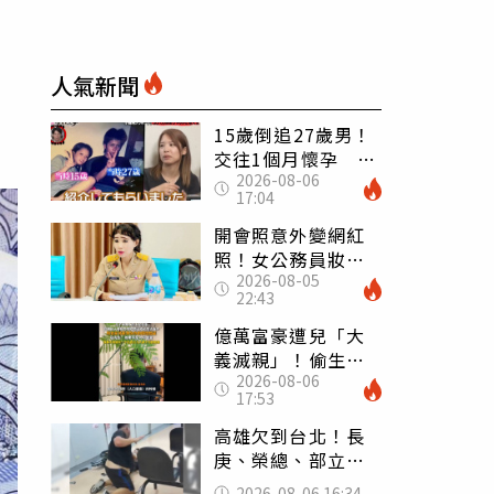
人氣新聞
15歲倒追27歲男！
交往1個月懷孕 36
2026-08-06
歲當阿嬤故事曝光
17:04
開會照意外變網紅
照！女公務員妝容
2026-08-05
掀2千則留言 本人
22:43
怒嗆：化妝有錯嗎
億萬富豪遭兒「大
義滅親」！偷生子
2026-08-06
怕曝光 竟盜鄰居
17:53
身份辦假證落戶
高雄欠到台北！長
庚、榮總、部立醫
院都受害 「醫療
2026-08-06 16:34