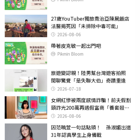
27歲YouTuber獨旅喬治亞陳屍飯店
法醫揭死因「未排除中毒可能」
2026-08-06
帶著皮克敏一起出門吧
Pikmin Bloom
旅遊變認親！陸男幫台灣遊客拍照
閒聊驚覺「是失聯大伯」奇蹟重逢
2026-07-18
女網紅慘被兩度感情詐騙！前夫假割
頸詐光200萬再遇假富商「養套殺
2000萬」
2026-08-06
因范曉萱一句話點頭！ 孫淑媚出道
31年認真學生上身備戰