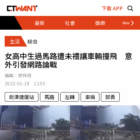
跳至主要內容區塊
下載 APP
最新
社會
娛樂
財經
生活
綜合
女高中生過馬路遭未禮讓車輛撞飛 意
外引發網路論戰
編輯：
廖梓翔
2022-01-18 12:55
劍潭捷運站
馬路
左轉
車禍
卸責