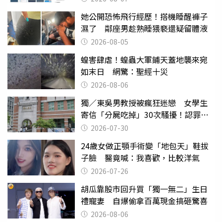
她公開恐怖飛行經歷！搭機睡醒褲子
濕了 鄰座男趁熟睡猥褻還疑留體液
2026-08-05
蝗害肆虐！蝗蟲大軍鋪天蓋地襲來宛
如末日 網驚：聖經十災
2026-08-06
獨／東吳男教授被瘋狂迷戀 女學生
寄信「分屍吃掉」30次騷擾！認罪免
關
2026-07-30
24歲女做正顎手術變「地包天」鞋拔
子臉 醫竟喊：我喜歡，比較洋氣
2026-07-26
胡瓜靠股市回升買「獨一無二」生日
禮寵妻 自爆偷拿百萬現金搞砸驚喜
2026-08-06