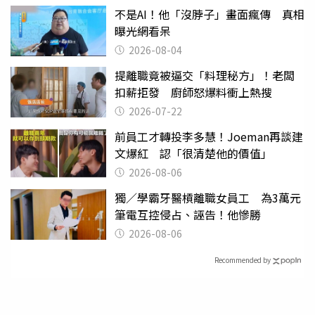
不是AI！他「沒脖子」畫面瘋傳 真相
曝光網看呆
2026-08-04
提離職竟被逼交「料理秘方」！老闆
扣薪拒發 廚師怒爆料衝上熱搜
2026-07-22
前員工才轉投李多慧！Joeman再談建
文爆紅 認「很清楚他的價值」
2026-08-06
獨／學霸牙醫槓離職女員工 為3萬元
筆電互控侵占、誣告！他慘勝
2026-08-06
Recommended by