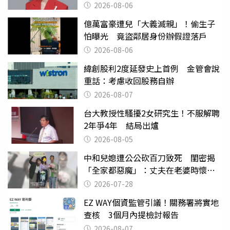
2026-08-06
億萬富豪遭兒「大義滅親」！偷生子
怕曝光 竟盜鄰居身份辦假證落戶
2026-08-06
緯創股利2度延發史上首例 金管會說
重話：考慮收回股務自辦
2026-08-07
台大教授性騷擾2女研究生！不服解聘
2年爭4年 結局出爐
2026-08-05
中和兒媳遭公公砍百刀致死 閨密揭
「全家都惡魔」：丈夫在老婆時懷孕
摔東西
2026-07-28
EZ WAY個資監管引議！關務署將實地
查核 3個月內提檢討報告
2026-08-07