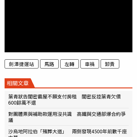
劍潭捷運站
馬路
左轉
車禍
卸責
相關文章
葉青狀告閨密霸屋不願支付房租 閨密反控葉青欠債
600餘萬不還
對團體票與補助款運用沒共識 高鐵與交通部爆合約爭
議
沙烏地阿拉伯「殯葬大道」 兩側發現4500年前數千座