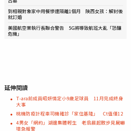
古墓
到相親對象家中用餐慘遭隔離1個月 陝西女孩：解封後
就訂婚
美國航空業執行長聯合警告 5G將導致航班大亂「恐釀
危機」
延伸閱讀
T-ara前成員昭妍情定小9歲足球員 11月完成終身
大事
桃機防疫計程車司機確診「家住基隆」 Ct值僅12
4男女「網約」湖邊集體輕生 老翁晨起散步見屍嚇
壞急報警