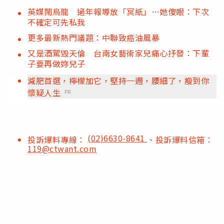
英媒鬧烏龍 過年報導放「冥紙」…她傻眼：下次
不確定可先私我
更多最新熱門議題：中聯致癌油風暴
又是酒駕毀天倫 台南女藝術家兒痛心抒發：下輩
子要再做妳兒子
減肥首選，檸檬加它，堅持一週，腰細了，瘦到你
懷疑人生
PR
(02)6630-8641
投訴爆料專線：
、投訴爆料信箱：
119@ctwant.com