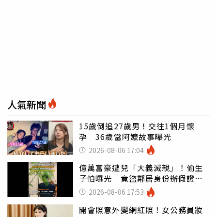
人氣新聞
15歲倒追27歲男！交往1個月懷
孕 36歲當阿嬤故事曝光
2026-08-06 17:04
億萬富豪遭兒「大義滅親」！偷生
子怕曝光 竟盜鄰居身份辦假證落
戶
2026-08-06 17:53
開會照意外變網紅照！女公務員妝