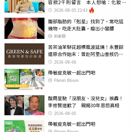
容掀2千則留言 本人怒嗆：化妝有
錯嗎
2026-08-05 22:43
腹部脂肪的「剋星」找到了，常吃這
幾物，吃走大肚囊，瘦出小蠻腰
新素簡
苦茶油苯駢芘超標風波延燒！永豐餘
還原合作始末：曾赴阿里山查核仍遭
騙
2026-08-06
帶著皮克敏一起出門吧
Pikmin Bloom
酸周星馳「沒朋友、沒兒女」挨轟！
李修賢道歉了 親揭30年恩怨真相
2026-08-05
帶著皮克敏一起出門吧
Pikmin Bloom