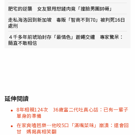
肥宅的逆襲 女友狠甩怒鏟肉竟「撞臉男團帥哥」
走私海洛因到新加坡 毒販「智商不到70」被判死16日
處刑
４千多年前琥珀封存「最情色」蒼蠅交纏 專家驚呆：
簡直不敢相信
延伸閱讀
8年相親124次 36歲富二代吐真心話：已有一輩子
單身的準備
在家爽嗑芭樂…他咬5口「滿嘴菜味」崩潰：還會回
甘 媽揭真相笑翻