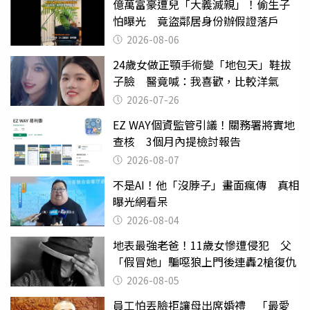
億萬富豪遭兒「大義滅親」！偷生子
怕曝光 竟盜鄰居身份辦假證落戶
2026-08-06
24歲女做正顎手術變「地包天」鞋拔
子臉 醫竟喊：我喜歡，比較洋氣
2026-07-26
EZ WAY個資監管引議！關務署將實地
查核 3個月內提檢討報告
2026-08-07
不是AI！他「沒脖子」畫面瘋傳 真相
曝光網看呆
2026-08-04
地表最強老爸！11歲女慘遭侵犯 父
「假冒她」騙噁狼上門後連轟2槍復仇
2026-08-05
員工怕丟臉拒讓母出席婚禮 「最愛