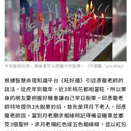
今年是桃花年，單身者可以把握今年脫單。（示意圖／pixabay）
根據智慧命理知識平台《旺好運》引述彥龍老師的
說法，從虎年到龍年，近3年桃花都相當旺，所以單
身的朋友要把握好機會讓自己早日脫單。邱彥龍老
師特地提供3大脫單妙招，首先是拜月下老人，邱彥
龍老師說，當到月老廟求姻緣時記得備妥糖果並擲
筊3個聖杯，求月老賜紅色或五色姻緣線，並以紅包