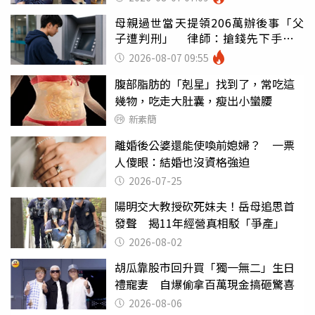
母親過世當天提領206萬辦後事「父
子遭判刑」 律師：搶錢先下手是
罪
2026-08-07 09:55
腹部脂肪的「剋星」找到了，常吃這
幾物，吃走大肚囊，瘦出小蠻腰
新素簡
離婚後公婆還能使喚前媳婦？ 一票
人傻眼：結婚也沒資格強迫
2026-07-25
陽明交大教授砍死妹夫！岳母追思首
發聲 揭11年經營真相駁「爭產」
2026-08-02
胡瓜靠股市回升買「獨一無二」生日
禮寵妻 自爆偷拿百萬現金搞砸驚喜
2026-08-06