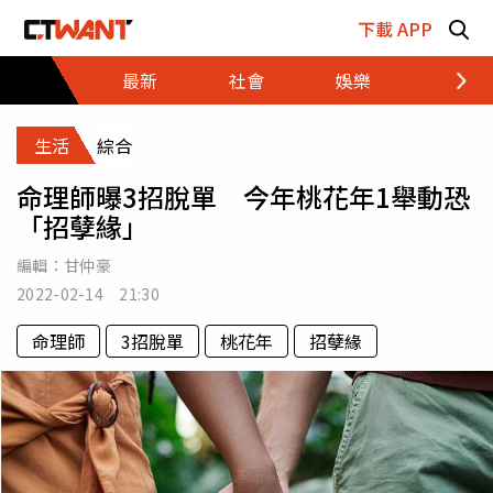
跳至主要內容區塊
下載 APP
最新
社會
娛樂
財經
生活
綜合
命理師曝3招脫單 今年桃花年1舉動恐
「招孽緣」
編輯：
甘仲豪
2022-02-14 21:30
命理師
3招脫單
桃花年
招孽緣