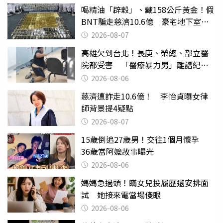
喝精油「辟穀」、藏158公斤黃金！假
BNT騙走慈濟10.6億 豪宅地下室竟
挖出乾鮑金庫
2026-08-07
高雄欠到台北！長庚、榮總、部立醫
院都受害 「醫療暴力男」離譜紀錄
曝光
2026-08-06
慈濟遭詐走10.6億！ 李怡貞曝女律
師背景提4疑點
2026-08-07
15歲倒追27歲男！交往1個月懷孕
36歲當阿嬤故事曝光
2026-08-06
媽媽急過頭！瞞女兒投履歷還安排面
試 她接來電當場傻眼
2026-08-06