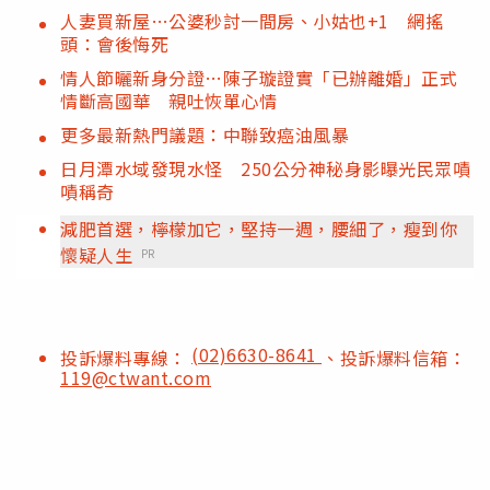
人妻買新屋…公婆秒討一間房、小姑也+1 網搖
頭：會後悔死
情人節曬新身分證…陳子璇證實「已辦離婚」正式
情斷高國華 親吐恢單心情
更多最新熱門議題：中聯致癌油風暴
日月潭水域發現水怪 250公分神秘身影曝光民眾嘖
嘖稱奇
減肥首選，檸檬加它，堅持一週，腰細了，瘦到你
懷疑人生
PR
(02)6630-8641
投訴爆料專線：
、投訴爆料信箱：
119@ctwant.com