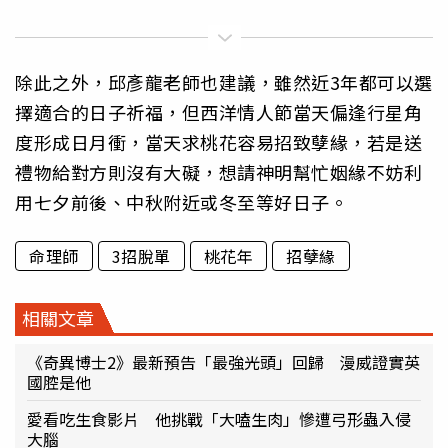
除此之外，邱彥龍老師也建議，雖然近3年都可以選
擇適合的日子祈福，但西洋情人節當天偏逢行星角
度形成日月衝，當天求桃花容易招致孽緣，若是送
禮物給對方則沒有大礙，想請神明幫忙姻緣不妨利
用七夕前後、中秋附近或冬至等好日子。
命理師
3招脫單
桃花年
招孽緣
相關文章
《奇異博士2》最新預告「最強光頭」回歸 漫威證實英
國腔是他
愛看吃生食影片 他挑戰「大嗑生肉」慘遭弓形蟲入侵
大腦