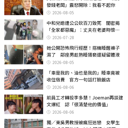
發錢老闆」震怒開除：我看不起你
2026-08-05
中和兒媳遭公公砍百刀致死 閨密揭
「全家都惡魔」：丈夫在老婆時懷孕
摔東西
2026-07-28
她公開恐怖飛行經歷！搭機睡醒褲子
濕了 鄰座男趁熟睡猥褻還疑留體液
2026-08-05
「車是我的、油也是我的」睡車竟被
收住宿費 官方一句話打臉飯店
2026-08-06
前員工才轉投李多慧！Joeman再談建
文爆紅 認「很清楚他的價值」
2026-08-06
獨／東吳男教授被瘋狂迷戀 女學生