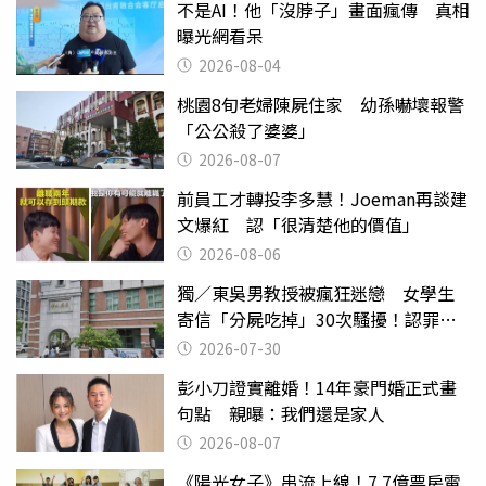
不是AI！他「沒脖子」畫面瘋傳 真相
曝光網看呆
2026-08-04
桃園8旬老婦陳屍住家 幼孫嚇壞報警
「公公殺了婆婆」
2026-08-07
前員工才轉投李多慧！Joeman再談建
文爆紅 認「很清楚他的價值」
2026-08-06
獨／東吳男教授被瘋狂迷戀 女學生
寄信「分屍吃掉」30次騷擾！認罪免
關
2026-07-30
彭小刀證實離婚！14年豪門婚正式畫
句點 親曝：我們還是家人
2026-08-07
《陽光女子》串流上線！7.7億票房電