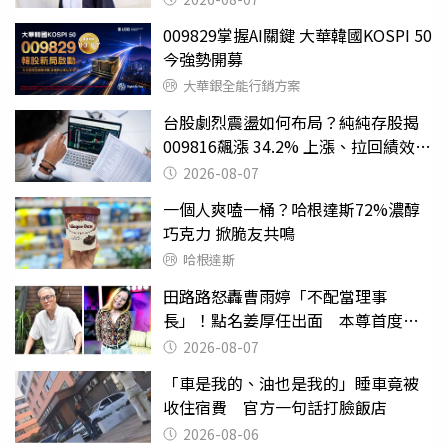
009829掌握AI關鍵 大華韓國KOSPI 50
今強勢開募
大華銀全能行銷方案
台股劇烈震盪如何布局？純純存股揭
009816飆漲 34.2% 上漲、拉回績效勝
主動式ETF
2026-08-07
一個人爽嗑一桶？哈根達斯72%濃醇
巧克力 掀脆友共鳴
哈根達斯
田路路怒轟曹雨婷「不配當理事
長」！點名姜厚任出面 本尊首度回
應了
2026-08-07
「車是我的、油也是我的」睡車竟被
收住宿費 官方一句話打臉飯店
2026-08-06