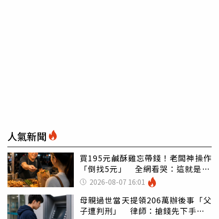
人氣新聞
買195元鹹酥雞忘帶錢！老闆神操作
「倒找5元」 全網看哭：這就是台
灣
2026-08-07 16:01
母親過世當天提領206萬辦後事「父
子遭判刑」 律師：搶錢先下手是