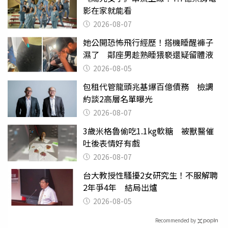
影在家就能看
2026-08-07
她公開恐怖飛行經歷！搭機睡醒褲子
濕了 鄰座男趁熟睡猥褻還疑留體液
2026-08-05
包租代管龍頭兆基爆百億債務 檢調
約談2高層名單曝光
2026-08-07
3歲米格魯偷吃1.1kg軟糖 被獸醫催
吐後表情好有戲
2026-08-07
台大教授性騷擾2女研究生！不服解聘
2年爭4年 結局出爐
2026-08-05
Recommended by