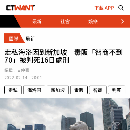
跳至主要內容區塊
下載 APP
最新
社會
娛樂
財經
國際
最新
走私海洛因到新加坡 毒販「智商不到
70」被判死16日處刑
編輯：
甘仲豪
2022-02-14 20:01
走私
海洛因
新加坡
毒販
智商
判死