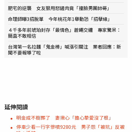
肥宅的逆襲 女友狠甩怒鏟肉竟「撞臉男團帥哥」
命理師曝3招脫單 今年桃花年1舉動恐「招孽緣」
４千多年前琥珀封存「最情色」蒼蠅交纏 專家驚呆：
簡直不敢相信
台灣第一名拉麵「鬼金棒」喊漲引關注 業者回應：新
聞不要報導了啦
延伸閱讀
明金成不樹葬了 妻揪心「擔心摯愛沒了根」
停車少看一行字慘噴9280元 男子怨「被坑」反被