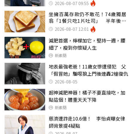
罪
2026-08-07 09:55
坐擁百萬存款仍不敢花！74歲獨居
翁「1餐只吃1片吐司」 半年後暴
瘦嚇壞女兒
2026-08-07 12:01
減肥首選，檸檬加它，堅持一週，腰
細了，瘦到你懷疑人生
新素簡
地表最強老爸！11歲女慘遭侵犯 父
「假冒她」騙噁狼上門後連轟2槍復仇
2026-08-05
超神減肥神器！橘子不要直接吃，加
點這個！體重天天下降
新素簡
慈濟遭詐走10.6億！ 李怡貞曝女律
師背景提4疑點
2026-08-07