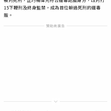
被判死刑，正巧楊偉光符合運毒跑腿身分，改判打
15下鞭刑及終身監禁，成為首位躲過死刑的運毒
販。