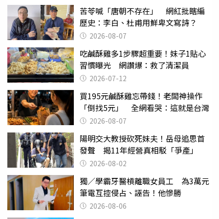
苦苓喊「唐朝不存在」 網紅批瞎編
歷史：李白、杜甫用鮮卑文寫詩？
2026-08-07
吃鹹酥雞多1步驟超重要！妹子1貼心
習慣曝光 網讚爆：救了清潔員
2026-07-12
買195元鹹酥雞忘帶錢！老闆神操作
「倒找5元」 全網看哭：這就是台灣
2026-08-07
陽明交大教授砍死妹夫！岳母追思首
發聲 揭11年經營真相駁「爭產」
2026-08-02
獨／學霸牙醫槓離職女員工 為3萬元
筆電互控侵占、誣告！他慘勝
2026-08-06