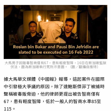
大馬男子因販毒智商僅有67，患有輕度智障，16日在新加坡監獄
伏法，圖為新加坡執行死刑示意圖。（圖／翻攝自推特）
據大馬華文媒體《中國報》報導，這起案件在國際
中引發極大爭議的原因，除了達鮑斯傑菲丁被捕時
聲稱被毒販脅迫，他的律師更提出被告智商僅有
67，患有輕度智障，低於一般人的智商水準85至
115。