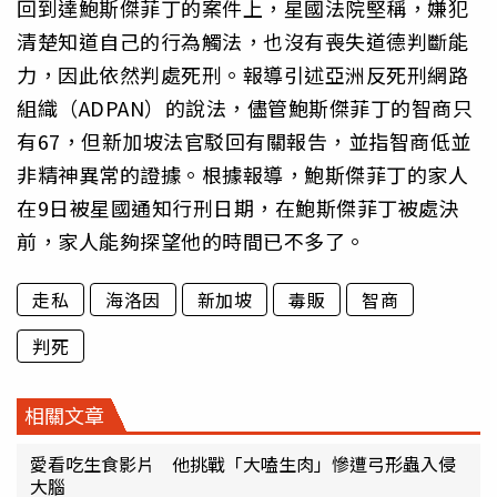
回到達鮑斯傑菲丁的案件上，星國法院堅稱，嫌犯
清楚知道自己的行為觸法，也沒有喪失道德判斷能
力，因此依然判處死刑。報導引述亞洲反死刑網路
組織（ADPAN）的說法，儘管鮑斯傑菲丁的智商只
有67，但新加坡法官駁回有關報告，並指智商低並
非精神異常的證據。根據報導，鮑斯傑菲丁的家人
在9日被星國通知行刑日期，在鮑斯傑菲丁被處決
前，家人能夠探望他的時間已不多了。
走私
海洛因
新加坡
毒販
智商
判死
相關文章
愛看吃生食影片 他挑戰「大嗑生肉」慘遭弓形蟲入侵
大腦