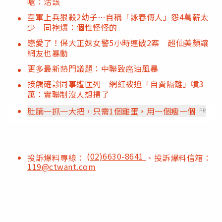
嗆：活該
空軍上兵狠殺2幼子…自稱「詠春傳人」怨4萬薪太
少 同袍爆：個性怪怪的
戀愛了！保大正妹女警5小時連破2案 超仙美顏讓
網友也暴動
更多最新熱門議題：中聯致癌油風暴
接觸確診同事遭匡列 網紅被迫「自費隔離」噴3
萬：實聯制沒人想掃了
肚腩一抓一大把，只需1個雞蛋，用一個瘦一個
PR
(02)6630-8641
投訴爆料專線：
、投訴爆料信箱：
119@ctwant.com