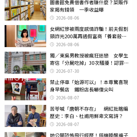
圖書館免費借書作者賺什麼？菜販作
家揭有錢領 一季收益曝
2026-08-06
女網紅慘被兩度感情詐騙！前夫假割
頸詐光200萬再遇假富商「養套殺
2000萬」
2026-08-06
獨／東吳男教授被瘋狂迷戀 女學生
寄信「分屍吃掉」30次騷擾！認罪免
關
2026-07-30
禁止停車「始源可以」！本尊驚喜現
身早餐店 鐵粉店長嚇傻尖叫
2026-08-07
苦苓喊「唐朝不存在」 網紅批瞎編
歷史：李白、杜甫用鮮卑文寫詩？
2026-08-07
她公開恐怖飛行經歷！搭機睡醒褲子