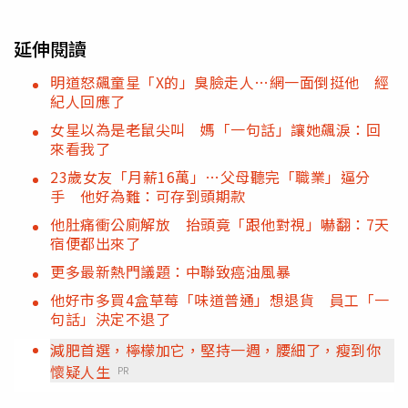
延伸閱讀
明道怒飆童星「X的」臭臉走人…網一面倒挺他 經
紀人回應了
女星以為是老鼠尖叫 媽「一句話」讓她飆淚：回
來看我了
23歲女友「月薪16萬」…父母聽完「職業」逼分
手 他好為難：可存到頭期款
他肚痛衝公廁解放 抬頭竟「跟他對視」嚇翻：7天
宿便都出來了
更多最新熱門議題：中聯致癌油風暴
他好市多買4盒草莓「味道普通」想退貨 員工「一
句話」決定不退了
減肥首選，檸檬加它，堅持一週，腰細了，瘦到你
懷疑人生
PR