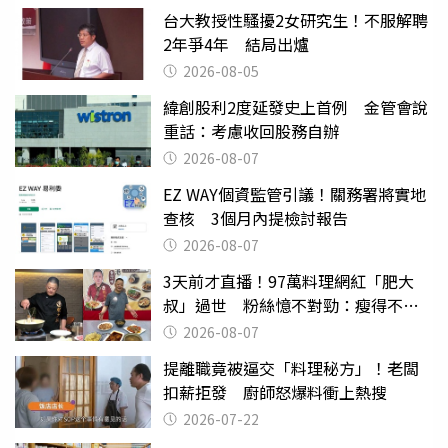
台大教授性騷擾2女研究生！不服解聘
2年爭4年 結局出爐
2026-08-05
緯創股利2度延發史上首例 金管會說
重話：考慮收回股務自辦
2026-08-07
EZ WAY個資監管引議！關務署將實地
查核 3個月內提檢討報告
2026-08-07
3天前才直播！97萬料理網紅「肥大
叔」過世 粉絲憶不對勁：瘦得不合
理
2026-08-07
提離職竟被逼交「料理秘方」！老闆
扣薪拒發 廚師怒爆料衝上熱搜
2026-07-22