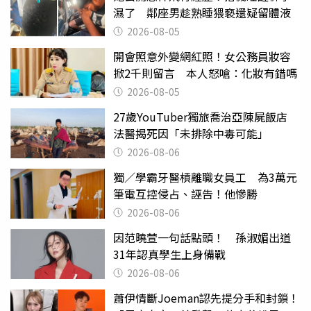
濕了 鄰座男趁熟睡猥褻還疑留體液
2026-08-05
開會照意外變網紅照！女公務員妝容
掀2千則留言 本人怒嗆：化妝有錯嗎
2026-08-05
27歲YouTuber獨旅喬治亞陳屍飯店
法醫揭死因「未排除中毒可能」
2026-08-06
獨／學霸牙醫槓離職女員工 為3萬元
筆電互控侵占、誣告！他慘勝
2026-08-06
因范曉萱一句話點頭！ 孫淑媚出道
31年認真學生上身備戰
2026-08-06
蕭伊情斷Joeman認先提分手和封鎖！