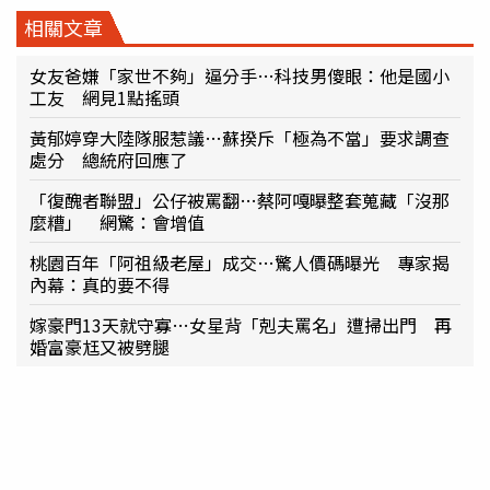
相關文章
女友爸嫌「家世不夠」逼分手…科技男傻眼：他是國小
工友 網見1點搖頭
黃郁婷穿大陸隊服惹議…蘇揆斥「極為不當」要求調查
處分 總統府回應了
「復醜者聯盟」公仔被罵翻…蔡阿嘎曝整套蒐藏「沒那
麼糟」 網驚：會增值
桃園百年「阿祖級老屋」成交…驚人價碼曝光 專家揭
內幕：真的要不得
嫁豪門13天就守寡…女星背「剋夫罵名」遭掃出門 再
婚富豪尪又被劈腿