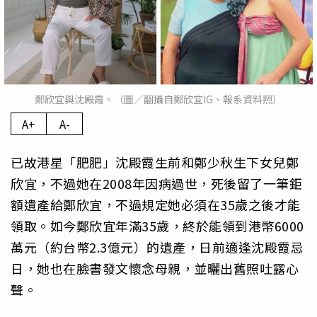
鄭欣宜與沈殿霞。（圖／翻攝自鄭欣宜IG、報系資料照）
A+
A-
已故港星「肥肥」沈殿霞生前和鄭少秋生下女兒鄭
欣宜，不過她在2008年因病過世，死後留了一筆鉅
額遺產給鄭欣宜，不過規定她必須在35歲之後才能
領取。如今鄭欣宜年滿35歲，終於能領到港幣6000
萬元（約台幣2.3億元）的遺產，日前適逢沈殿霞忌
日，她也在臉書發文懷念母親，並曬出舊照吐露心
聲。