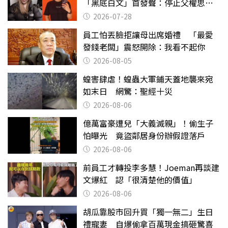
「黑底白文」首發聲：停止父權思維
物化女性
2026-07-28
員工怕丟臉拒讓母出席婚禮 「最愛
發錢老闆」震怒開除：我看不起你
2026-08-05
蝗害肆虐！蝗蟲大軍鋪天蓋地襲來宛
如末日 網驚：聖經十災
2026-08-06
億萬富豪遭兒「大義滅親」！偷生子
怕曝光 竟盜鄰居身份辦假證落戶
2026-08-06
前員工才轉投李多慧！Joeman再談建
文爆紅 認「很清楚他的價值」
2026-08-06
胡瓜靠股市回升買「獨一無二」生日
禮寵妻 自爆偷拿百萬現金搞砸驚喜