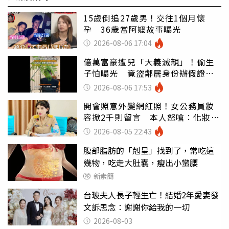
15歲倒追27歲男！交往1個月懷
孕 36歲當阿嬤故事曝光
2026-08-06 17:04
億萬富豪遭兒「大義滅親」！偷生
子怕曝光 竟盜鄰居身份辦假證落
戶
2026-08-06 17:53
開會照意外變網紅照！女公務員妝
容掀2千則留言 本人怒嗆：化妝有
錯嗎
2026-08-05 22:43
腹部脂肪的「剋星」找到了，常吃這
幾物，吃走大肚囊，瘦出小蠻腰
新素簡
台玻夫人長子輕生亡！結婚2年愛妻發
文訴思念：謝謝你給我的一切
2026-08-03