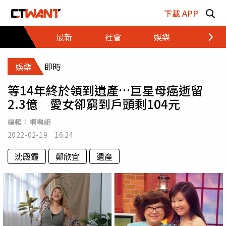
跳至主要內容區塊
下載 APP
最新
社會
娛樂
財經
娛樂
即時
等14年終於領到遺產…巨星母癌逝留
2.3億 愛女卻窮到戶頭剩104元
編輯：
網編組
2022-02-19 16:24
沈殿霞
鄭欣宜
遺產