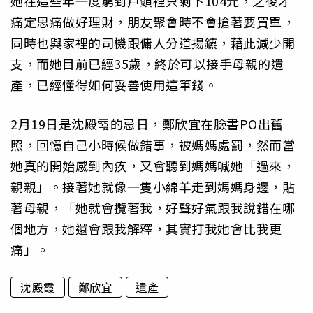
她在這些年一度窮到戶頭裡只剩下104元，之後才
痛定思痛做好理財，朋友聚會時不會搶著要買單，
同時也與家裡的司機跟傭人分道揚鑣，藉此減少開
支，而她目前已經35歲，終於可以接手母親的遺
產，已經懂得如何妥善使用這筆錢。
2月19日是沈殿霞的忌日，鄭欣宜在臉書PO出舊
照，回憶自己小時候做錯事，被媽媽處罰，然而當
她真的開始感到內疚，又會聽到媽媽喊她「過來，
親親」。接著她就像一隻小綿羊走到媽媽身邊，貼
著母親，「她就會攬著我，好聲好氣跟我說錯在哪
個地方，她還會跟我解釋，其實打我她會比我更
痛」。
沈殿霞
鄭欣宜
遺產