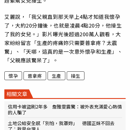
趕緊幫女兒接生。
艾麗說，「我父親直到那天早上4點才知道我懷孕
了，大約20分鐘後，也就是凌晨4點20分，他接生
了我的女兒。」影片曝光後超過200萬人觀看，大
家紛紛留言「生產的疼痛妳只需要普拿疼？太震
驚」、「天哪，這真的是一次意外懷孕和生產」、
「父親應該驚呆了」。
懷孕
普拿疼
生產
接生
相關文章
信用卡被盜刷2年多 詹雅雯震驚：被外表充滿愛心熱情
的人騙了
土地公給安全感「別怕，我罩妳」 德國正妹不回去
了：我是台灣人