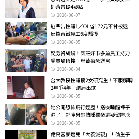
師背景提4疑點
2026-08-07
逃票告性騷1／OL省172元不甘被逮
反控台鐵員工6度騷擾
2026-08-05
疑勞資糾紛！新莊好市多前員工持刀
登賣場頂樓 母苦勸急送醫
2026-08-04
台大教授性騷擾2女研究生！不服解聘
2年爭4年 結局出爐
2026-08-05
她公開恐怖飛行經歷！搭機睡醒褲子
濕了 鄰座男趁熟睡猥褻還疑留體液
2026-08-05
億萬富豪遭兒「大義滅親」！偷生子