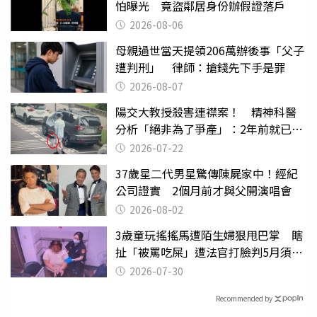
怕曝光 竟盜鄰居身份辦假證落戶
2026-08-06
母親過世當天提領206萬辦後事「父子
遭判刑」 律師：搶錢先下手是罪
2026-08-07
陽交大教授殺害連襟案！ 精神科醫
分析「絕非為了爭產」：2年前就已言
行詭異
2026-07-22
37歲星二代男星驚傳陳屍家中！經紀
公司證實 2個月前才與父開演唱會
2026-08-02
3歲童玩搖搖馬遭陌生婦狠甩巴掌 瞎
扯「被罵吃屎」遭法官打臉判5月須入
監
2026-07-30
Recommended by