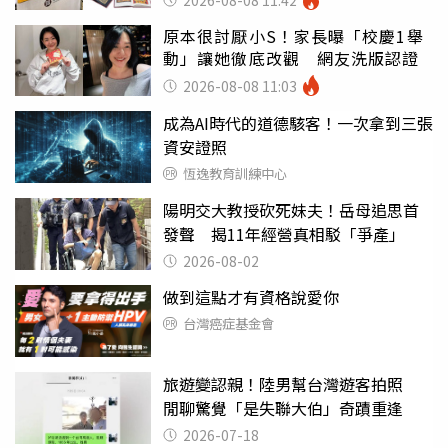
原本很討厭小S！家長曝「校慶1舉
動」讓她徹底改觀 網友洗版認證
2026-08-08 11:03
成為AI時代的道德駭客！一次拿到三張
資安證照
恆逸教育訓練中心
陽明交大教授砍死妹夫！岳母追思首
發聲 揭11年經營真相駁「爭產」
2026-08-02
做到這點才有資格說愛你
台灣癌症基金會
旅遊變認親！陸男幫台灣遊客拍照
閒聊驚覺「是失聯大伯」奇蹟重逢
2026-07-18