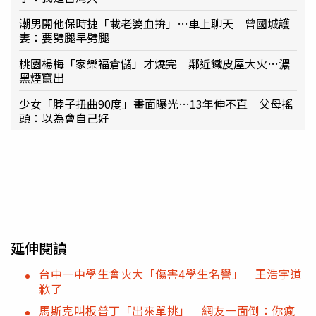
潮男開他保時捷「載老婆血拚」…車上聊天 曾國城護
妻：要劈腿早劈腿
桃園楊梅「家樂福倉儲」才燒完 鄰近鐵皮屋大火…濃
黑煙竄出
少女「脖子扭曲90度」畫面曝光…13年伸不直 父母搖
頭：以為會自己好
延伸閱讀
台中一中學生會火大「傷害4學生名譽」 王浩宇道
歉了
馬斯克叫板普丁「出來單挑」 網友一面倒：你瘋