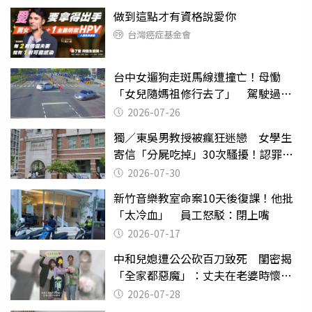
做到這點才有資格說愛你
台灣癌症基金會
台中女遛狗走斑馬線遭撞亡！母慟
「女兒隨媽祖修行去了」 駕駛過失
致死判9月
2026-07-26
獨／東吳男教授被瘋狂迷戀 女學生
寄信「分屍吃掉」30次騷擾！認罪免
關
2026-07-30
新竹音樂教室命案10天後復課！他批
「太冷血」 員工怒駁：閉上嘴
2026-07-17
中和兒媳遭公公砍百刀致死 閨密揭
「全家都惡魔」：丈夫在老婆時懷孕
摔東西
2026-07-28