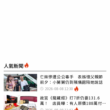
人氣新聞
亡妹慘遭公公毒手 表姊憶父親節
前夕：小舅舅仍到殯儀館陪她說話
2026-08-08 12:30
故宮《龍藏經》打7折仍要131.6
萬！ 店員曝：有人原價188萬付現
購買
2026-08-08 11:42