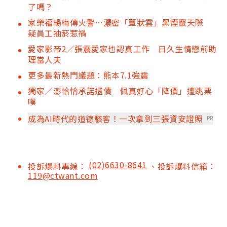
了嗎？
家樂福楊梅傳火警…濃密「蕈狀雲」黑煙竄天際
疑員工抽菸惹禍
愛家影帝2／張震愛家也認真工作 日久生情戀前助
理當人夫
更多最新熱門議題：熊本7.1強震
獨家／澎恰恰承諾還債 佩真好心「降價」遭跳票
嘆
成為AI時代的道德駭客！一次拿到三張資安證照
PR
(02)6630-8641
投訴爆料專線：
、投訴爆料信箱：
119@ctwant.com