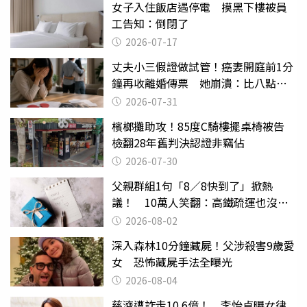
女子入住飯店遇停電 摸黑下樓被員
工告知：倒閉了
2026-07-17
丈夫小三假證做試管！癌妻開庭前1分
鐘再收離婚傳票 她崩潰：比八點檔
還扯
2026-07-31
檳榔攤助攻！85度C騎樓擺桌椅被告
檢翻28年舊判決認證非竊佔
2026-07-30
父親群組1句「8／8快到了」掀熱
議！ 10萬人笑翻：高鐵疏運也沒列
父親節
2026-08-02
深入森林10分鐘藏屍！父涉殺害9歲愛
女 恐怖藏屍手法全曝光
2026-08-04
慈濟遭詐走10.6億！ 李怡貞曝女律