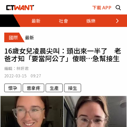
跳至主要內容區塊
下載 APP
最新
社會
娛樂
財經
國際
最新
16歲女兒凌晨尖叫：頭出來一半了 老
爸才知「要當阿公了」傻眼…急幫接生
編輯：
林姸君
2022-03-15 09:27
懷孕
普拿疼
生產
接生