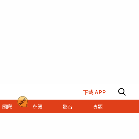
下載 APP
國際
永續
影音
專題