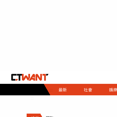
社會首頁
娛樂首頁
財經首頁
政
:::
最新
社會
娛
時事
即時
熱線
:::
直擊
大條
人物
調查
專題
３Ｃ