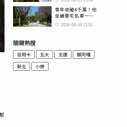
已不在身邊」他淚
曾年收破4千萬！他
喊：無法想像
坐擁豪宅名車一夕
之間「啪！沒
2026-08-05 11:51
了」 如今卻說更
富有
關鍵熱搜
信用卡
北大
北捷
蔡阿嘎
新北
小樂
會
都