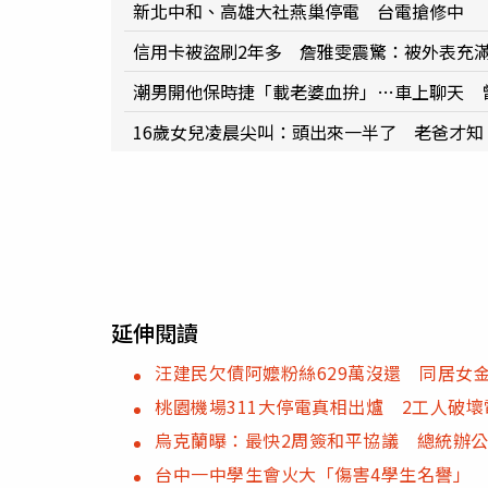
新北中和、高雄大社燕巢停電 台電搶修中
信用卡被盜刷2年多 詹雅雯震驚：被外表充
潮男開他保時捷「載老婆血拚」…車上聊天 
16歲女兒凌晨尖叫：頭出來一半了 老爸才
延伸閱讀
汪建民欠債阿嬤粉絲629萬沒還 同居女
桃園機場311大停電真相出爐 2工人破
烏克蘭曝：最快2周簽和平協議 總統辦
台中一中學生會火大「傷害4學生名譽」