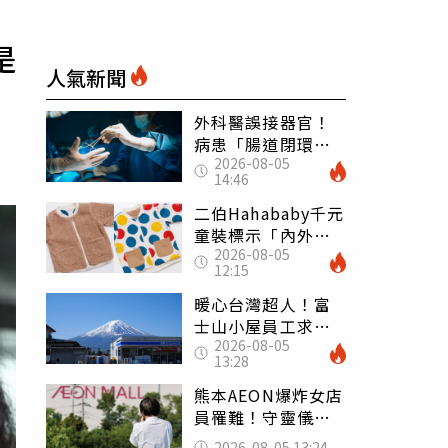
是
人氣新聞
外科醫誤接器官！
病患「腸道閉環」
2026-08-05
無法排便險死 同
14:46
行看傻：糟糕至極
二伯Hahababy千元
童裝標示「內外層
2026-08-05
皆純棉」 SGS檢
12:15
測證明：內裡100%
聚酯纖維
暖心台灣超人！富
士山小屋員工求助
2026-08-05
「想活下去」 山
13:28
友狂背物資上山：
台灣真的是寶島
熊本AEON爆炸女店
員罹難！守靈儀式
擺純白婚紗 「妻
2026-08-05 13:24