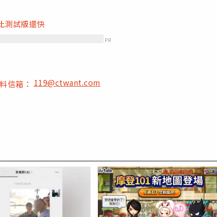
速度比測試版還快
PR
119@ctwant.com
爆料信箱：
PR