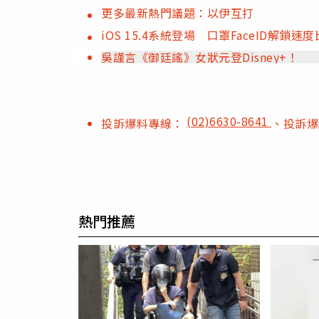
更多最新熱門議題：以伊互打
iOS 15.4系統登場 口罩FaceID解鎖
吳謹言《御廷謠》女狀元登Disney+！
(02)6630-8641
投訴爆料專線：
、投訴
熱門推薦