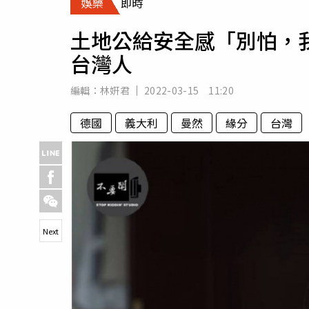
娛樂
即時
人物
汽車
土地公給安全感「別怕，
專欄
台灣人
房產新勢力
編輯：
林姸君
2022-03-15 11:20
德國
義大利
曼然
緣分
台灣
Next