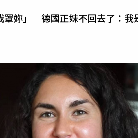
寵物
我罩妳」 德國正妹不回去了：我
運勢
運動
梅酒