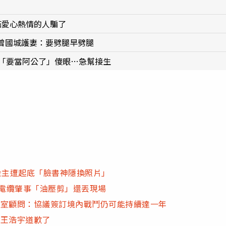
滿愛心熱情的人騙了
曾國城護妻：要劈腿早劈腿
知「要當阿公了」傻眼…急幫接生
金主遭起底「臉書神隱換照片」
壞電纜肇事「油壓剪」還丟現場
公室顧問：協議簽訂境內戰鬥仍可能持續達一年
 王浩宇道歉了