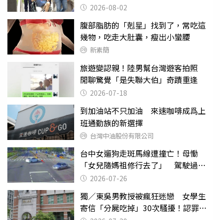
2026-08-02
腹部脂肪的「剋星」找到了，常吃這
幾物，吃走大肚囊，瘦出小蠻腰
新素簡
旅遊變認親！陸男幫台灣遊客拍照
閒聊驚覺「是失聯大伯」奇蹟重逢
2026-07-18
到加油站不只加油 來速咖啡成爲上
班通勤族的新選擇
台灣中油股份有限公司
台中女遛狗走斑馬線遭撞亡！母慟
「女兒隨媽祖修行去了」 駕駛過失
致死判9月
2026-07-26
獨／東吳男教授被瘋狂迷戀 女學生
寄信「分屍吃掉」30次騷擾！認罪免
關