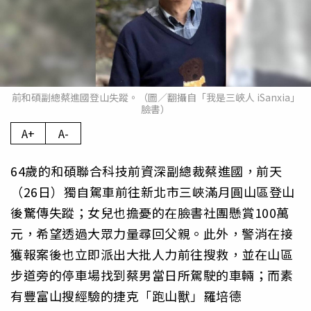
前和碩副總蔡進國登山失蹤。（圖／翻攝自「我是三峽人 iSanxia」
臉書）
A+
A-
64歲的和碩聯合科技前資深副總裁蔡進國，前天
（26日）獨自駕車前往新北市三峽滿月圓山區登山
後驚傳失蹤；女兒也擔憂的在臉書社團懸賞100萬
元，希望透過大眾力量尋回父親。此外，警消在接
獲報案後也立即派出大批人力前往搜救，並在山區
步道旁的停車場找到蔡男當日所駕駛的車輛；而素
有豐富山搜經驗的捷克「跑山獸」羅培德