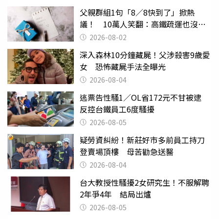
父親群組1句「8／8快到了」掀熱
議！ 10萬人笑翻：高鐵疏運也沒列
父親節
2026-08-02
深入森林10分鐘藏屍！父涉殺害9歲愛
女 恐怖藏屍手法全曝光
2026-08-04
逃票告性騷1／OL省172元不甘被逮
反控台鐵員工6度騷擾
2026-08-05
疑勞資糾紛！新莊好市多前員工持刀
登賣場頂樓 母苦勸急送醫
2026-08-04
台大教授性騷擾2女研究生！不服解聘
2年爭4年 結局出爐
2026-08-05