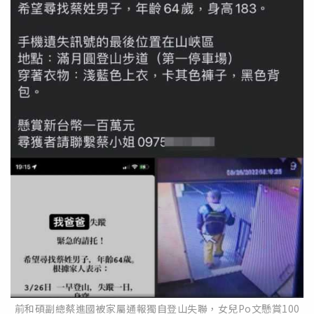
前和碩副總蔡進國被家屬通報獨自登山失聯，女兒Po文懸賞100