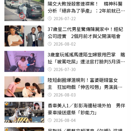
陽交大教授殺害連襟案！ 精神科醫
分析「絕非為了爭產」：2年前就已言
行詭異
2026-07-22
37歲星二代男星驚傳陳屍家中！經紀
公司證實 2個月前才與父開演唱會
2026-08-02
3歲童玩搖搖馬遭陌生婦狠甩巴掌 瞎
扯「被罵吃屎」遭法官打臉判5月須入
監
2026-07-30
陸短劇圈爆潛規則！富婆砸錢當女
主 狂加吻戲「伸舌咬唇」男演員崩
潰
2026-08-03
香車美人1／彭彭海邊秘境外拍 男伴
豪車接送還祭「鈔能力」
2026-08-04
星對話／嚴藝文超滿意《欠婚》這場