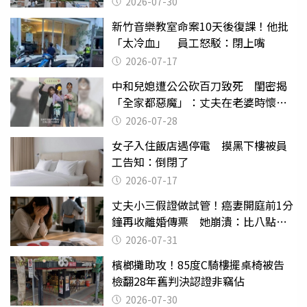
2026-07-30
新竹音樂教室命案10天後復課！他批
「太冷血」 員工怒駁：閉上嘴
2026-07-17
中和兒媳遭公公砍百刀致死 閨密揭
「全家都惡魔」：丈夫在老婆時懷孕
摔東西
2026-07-28
女子入住飯店遇停電 摸黑下樓被員
工告知：倒閉了
2026-07-17
丈夫小三假證做試管！癌妻開庭前1分
鐘再收離婚傳票 她崩潰：比八點檔
還扯
2026-07-31
檳榔攤助攻！85度C騎樓擺桌椅被告
檢翻28年舊判決認證非竊佔
2026-07-30