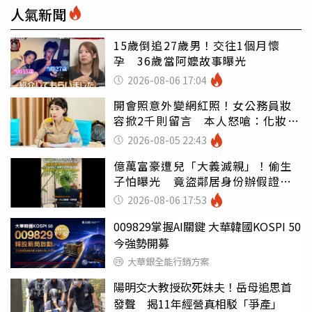
人氣新聞
15歲倒追27歲男！交往1個月懷
孕 36歲當阿嬤故事曝光
2026-08-06 17:04
開會照意外變網紅照！女公務員妝
容掀2千則留言 本人怒嗆：化妝有
錯嗎
2026-08-05 22:43
億萬富豪遭兒「大義滅親」！偷生
子怕曝光 竟盜鄰居身份辦假證落
戶
2026-08-06 17:53
009829掌握AI關鍵 大華韓國KOSPI 50
今強勢開募
大華銀全能行銷方案
陽明交大教授砍死妹夫！岳母追思首
發聲 揭11年經營真相駁「爭產」