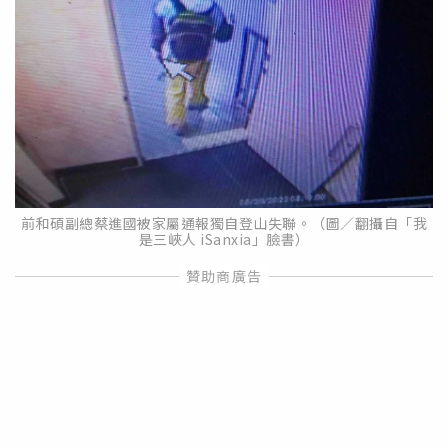
前和碩副總蔡進國被家屬通報獨自登山失聯。（圖／翻攝自「我
是三峽人 iSanxia」臉書）