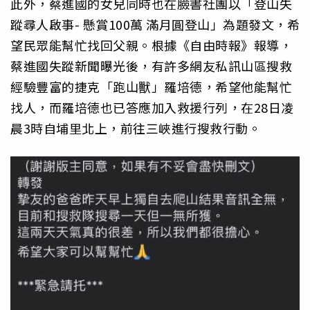
此外，蔡進國的女兒同時也在臉書社團以「登山失
蹤尋人啟事- 懸賞100萬 滿月圓登山」為題發文，希
望民眾能幫忙找回父親。根據《自由時報》報導，
蔡進國失蹤新聞曝光後，有許多網友私訊山區搜救
經驗豐富的捷克「跑山獸」羅培德，希望他能幫忙
找人，而羅培德也已答應加入救援行列，在28日凌
晨3時自埔里北上，前往三峽進行搜救行動。