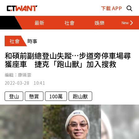
跳至主要內容區塊
下載 APP
最新
社會
娛樂
財經
社會
時事
和碩前副總登山失蹤…步道旁停車場尋
獲座車 捷克「跑山獸」加入搜救
編輯：
康瑀霏
2022-03-28 10:41
登山
懸賞
100萬
跑山獸