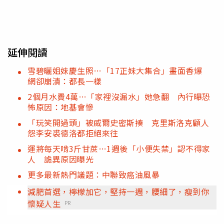
延伸閱讀
雪碧曬姐妹慶生照…「17正妹大集合」畫面香爆
網卻崩潰：都長一樣
2個月水費4萬…「家裡沒漏水」她急翻 內行曝恐
怖原因：地基會慘
「玩笑開過頭」被威爾史密斯揍 克里斯洛克顧人
怨李安裘德洛都拒絕來往
運將每天啃3斤甘蔗…1週後「小便失禁」認不得家
人 詭異原因曝光
更多最新熱門議題：中聯致癌油風暴
減肥首選，檸檬加它，堅持一週，腰細了，瘦到你
懷疑人生
PR