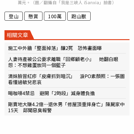
萬元。（圖／翻攝自「我是三峽人 iSanxia」臉書）
登山
懸賞
100萬
跑山獸
相關文章
施工中外牆「整面掉落」釀2死 恐怖畫面曝
人妻待產被公公要求離職「回鄉顧老小」 她翻白眼
怨：不想雞蛋放同一個籃子
滴妹臉冒紅疹「皮膚抓到暗沉」 淚PO素顏照：一張圖
看懂過敏兒悲哀
喝咖啡4禁忌 避開「2時段」減身體負擔
剛賣地大賺4.2億…退休男「修屋頂重摔身亡」陳屍家中
15天 鄰聞惡臭報警