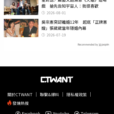
戲 搶先告知宇宙人：我很喜歡
2026-08-01
吳宗憲突認離婚12年 起底「正牌憲
嫂」張葳葳當年隱婚內幕
2026-07-19
Recommended by
關於CTWANT
聯繫&爆料
隱私權政策
發燒熱搜
Facebook
Youtube
Telegram