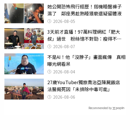
她公開恐怖飛行經歷！搭機睡醒褲子
濕了 鄰座男趁熟睡猥褻還疑留體液
2026-08-05
3天前才直播！97萬料理網紅「肥大
叔」過世 粉絲憶不對勁：瘦得不合
理
2026-08-07
不是AI！他「沒脖子」畫面瘋傳 真相
曝光網看呆
2026-08-04
27歲YouTuber獨旅喬治亞陳屍飯店
法醫揭死因「未排除中毒可能」
2026-08-06
Recommended by