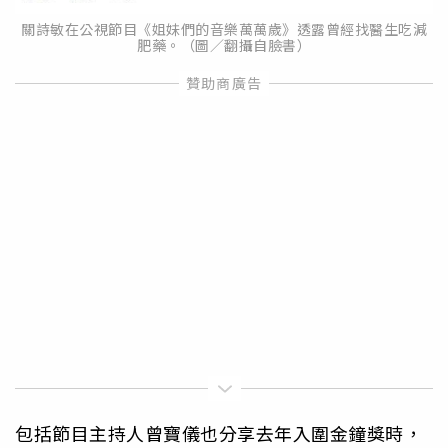
關詩敏在公視節目《姐妹們的音樂萬萬歲》透露曾經找醫生吃減
肥藥。（圖／翻攝自臉書）
包括節目主持人曾寶儀也分享去年入圍金鐘獎時，