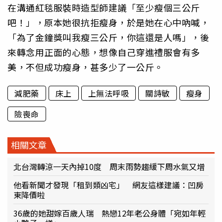
在溝通紅毯服裝時造型師建議「至少瘦個三公斤
吧！」，原本她很抗拒瘦身，於是她在心中吶喊，
「為了金鐘獎叫我瘦三公斤，你這還是人嗎」，後
來轉念用正面的心態，想像自己穿進禮服會有多
美，不但成功瘦身，甚多少了一公斤。
減肥藥
床上
上無法呼吸
關詩敏
瘦身
險喪命
相關文章
北台灣轉涼一天內掉10度 周末雨勢趨緩下周水氣又增
他看新聞才發現「租到類凶宅」 網友這樣建議：凹房
東降價啦
36歲的她甜嫁百歲人瑞 熱戀12年老公身體「宛如年輕