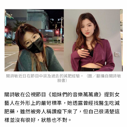
關詩敏近日在節目中談及過去的減肥經驗。（圖／翻攝自關詩敏
臉書）
關詩敏在公視節目《姐妹們的音樂萬萬歲》提到女
藝人在外形上的嚴苛標準，她透露曾經找醫生吃減
肥藥，雖然被旁人稱讚瘦下來了，但自己很清楚這
樣並沒有很好，狀態也不對。