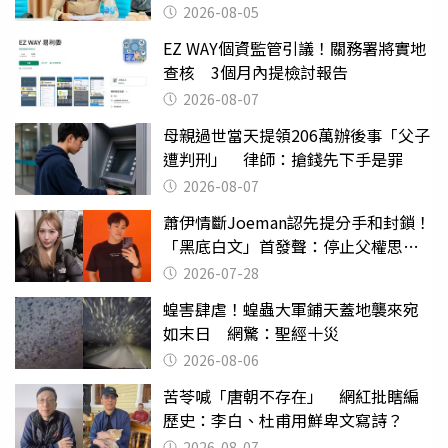
2026-08-05
EZ WAY個資監管引議！關務署將實地
查核 3個月內提檢討報告
2026-08-07
母親過世當天提領206萬辦後事「父子
遭判刑」 律師：搶錢先下手是罪
2026-08-07
蕭伊情斷Joeman認先提分手和封鎖！
「黑底白文」首發聲：停止父權思維
物化女性
2026-07-28
蝗害肆虐！蝗蟲大軍鋪天蓋地襲來宛
如末日 網驚：聖經十災
2026-08-06
苦苓喊「唐朝不存在」 網紅批瞎編
歷史：李白、杜甫用鮮卑文寫詩？
2026-08-07