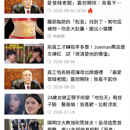
愛發錢老闆」震怒開除：我看不起
你
2026-08-05 18:50
腹部脂肪的「剋星」找到了，常吃這
幾物，吃走大肚囊，瘦出小蠻腰
新素簡
前員工才轉投李多慧！Joeman再談建
文爆紅 認「很清楚他的價值」
2026-08-06
員工怕丟臉拒讓母出席婚禮 「最愛
發錢老闆」震怒開除：我看不起你
2026-08-05
24歲女做正顎手術變「地包天」鞋拔
子臉 醫竟喊：我喜歡，比較洋氣
2026-07-26
陽明交大教授砍死妹夫！岳母追思首
發聲 揭11年經營真相駁「爭產」