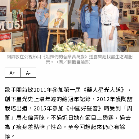
關詩敏在公視節目《姐妹們的音樂萬萬歲》透露曾經找醫生吃減肥
藥。（圖／翻攝自臉書）
A+
A-
歌手關詩敏2011年參加第一屆《華人星光大道》，
創下星光史上最年輕的總冠軍記錄，2012年獲陶喆
栽培出道，2015年參加《中國好聲音》時受到「周
董」周杰倫青睞，不過近日她在節目上透露，過去
為了瘦身差點賠了性命，至今回想起來仍心有餘
悸。