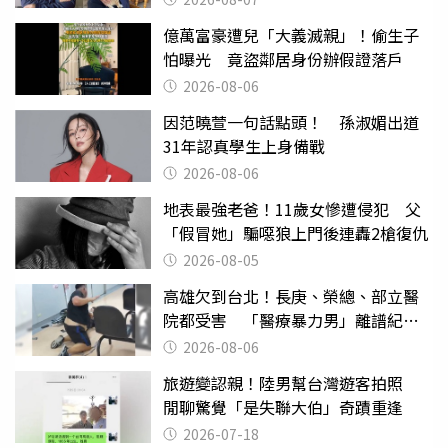
億萬富豪遭兒「大義滅親」！偷生子
怕曝光 竟盜鄰居身份辦假證落戶
2026-08-06
因范曉萱一句話點頭！ 孫淑媚出道
31年認真學生上身備戰
2026-08-06
地表最強老爸！11歲女慘遭侵犯 父
「假冒她」騙噁狼上門後連轟2槍復仇
2026-08-05
高雄欠到台北！長庚、榮總、部立醫
院都受害 「醫療暴力男」離譜紀錄
曝光
2026-08-06
旅遊變認親！陸男幫台灣遊客拍照
閒聊驚覺「是失聯大伯」奇蹟重逢
2026-07-18