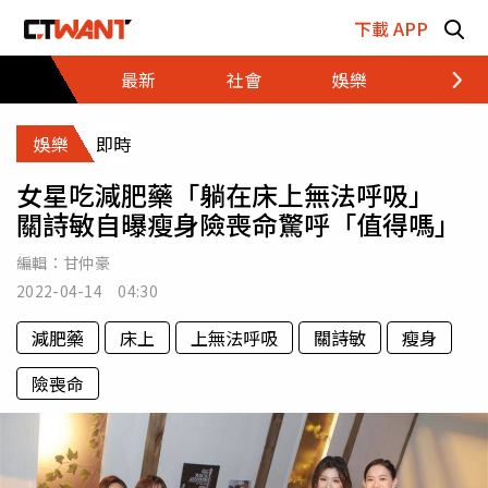
跳至主要內容區塊
下載 APP
最新
社會
娛樂
財經
娛樂
即時
女星吃減肥藥「躺在床上無法呼吸」
關詩敏自曝瘦身險喪命驚呼「值得嗎」
編輯：
甘仲豪
2022-04-14 04:30
減肥藥
床上
上無法呼吸
關詩敏
瘦身
險喪命