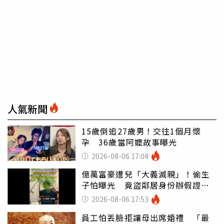
人氣新聞
15歲倒追27歲男！交往1個月懷
孕 36歲當阿嬤故事曝光
2026-08-06 17:04
億萬富豪遭兒「大義滅親」！偷生
子怕曝光 竟盜鄰居身份辦假證落
戶
2026-08-06 17:53
員工怕丟臉拒讓母出席婚禮 「最