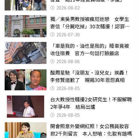
2026-08-02
獨／東吳男教授被瘋狂迷戀 女學生
寄信「分屍吃掉」30次騷擾！認罪免
關
2026-07-30
「車是我的、油也是我的」睡車竟被
收住宿費 官方一句話打臉飯店
2026-08-06
酸周星馳「沒朋友、沒兒女」挨轟！
李修賢道歉了 親揭30年恩怨真相
2026-08-05
台大教授性騷擾2女研究生！不服解聘
2年爭4年 結局出爐
2026-08-05
開會照意外變網紅照！女公務員妝容
掀2千則留言 本人怒嗆：化妝有錯嗎