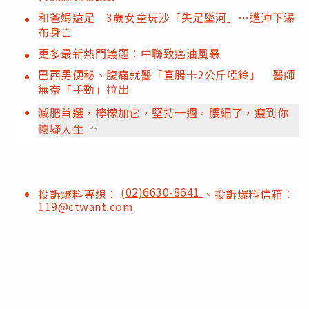
和爸媽遠足 3歲女童玩沙「失足墜河」…遭沖下瀑
布身亡
更多最新熱門議題：中聯致癌油風暴
巴西男便秘、腹痛就醫「直腸卡2公斤啞鈴」 醫師
無奈「手動」拉出
減肥首選，檸檬加它，堅持一週，腰細了，瘦到你
懷疑人生
PR
(02)6630-8641
投訴爆料專線：
、投訴爆料信箱：
119@ctwant.com