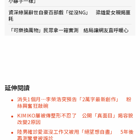
小夥子一樣」
資深綠葉辭世自豪百部戲「從沒NG」 梁雄愛女親揭噩
耗
「可樂換萬物」民眾拿一箱實測 結局讓網友直呼暖心
延伸閱讀
消失1個月…李榮浩突預告「2萬字最新創作」 粉
絲興奮狂敲碗
KIMIKO屢被傳整形不忍了 公開「真面目」揭容貌
改變2原因
陸男確診愛滋沒工作又被甩「絕望想自盡」 5年後
再測驚覺被誤診