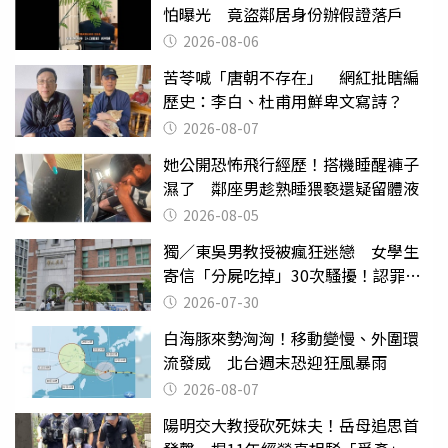
怕曝光 竟盜鄰居身份辦假證落戶
2026-08-06
苦苓喊「唐朝不存在」 網紅批瞎編
歷史：李白、杜甫用鮮卑文寫詩？
2026-08-07
她公開恐怖飛行經歷！搭機睡醒褲子
濕了 鄰座男趁熟睡猥褻還疑留體液
2026-08-05
獨／東吳男教授被瘋狂迷戀 女學生
寄信「分屍吃掉」30次騷擾！認罪免
關
2026-07-30
白海豚來勢洶洶！移動變慢、外圍環
流發威 北台週末恐迎狂風暴雨
2026-08-07
陽明交大教授砍死妹夫！岳母追思首