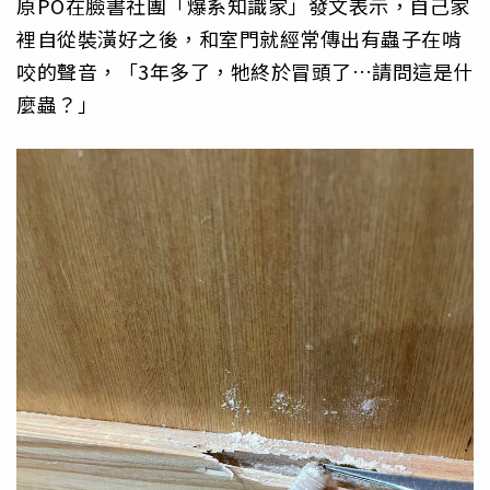
原PO在臉書社團「爆系知識家」發文表示，自己家
裡自從裝潢好之後，和室門就經常傳出有蟲子在啃
咬的聲音，「3年多了，牠終於冒頭了…請問這是什
麼蟲？」