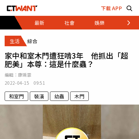
跳至主要內容區塊
下載 APP
最新
社會
娛樂
財經
生活
綜合
家中和室木門遭狂啃3年 他抓出「超
肥美」本尊：這是什麼蟲？
編輯：
康瑀霏
2022-04-15 09:51
和室門
裝潢
幼蟲
木門