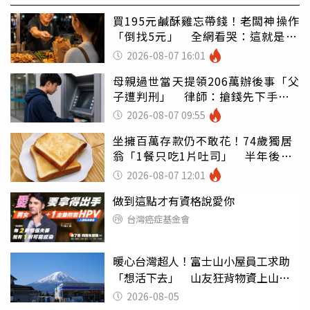
買195元鹹酥雞忘帶錢！老闆神操作
「倒找5元」 全網看哭：這就是台
灣
2026-08-07 16:01
母親過世當天提領206萬辦後事「父
子遭判刑」 律師：搶錢先下手是
罪
2026-08-07 09:55
坐擁百萬存款仍不敢花！74歲獨居
翁「1餐只吃1片吐司」 半年後暴
瘦嚇壞女兒
2026-08-07 12:01
做到這點才有資格說愛你
台灣癌症基金會
暖心台灣超人！富士山小屋員工求助
「想活下去」 山友狂背物資上山：
台灣真的是寶島
2026-08-05