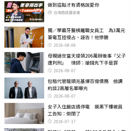
做到這點才有資格說愛你
台灣癌症基金會
獨／學霸牙醫槓離職女員工 為3萬元
筆電互控侵占、誣告！他慘勝
2026-08-06
母親過世當天提領206萬辦後事「父子
遭判刑」 律師：搶錢先下手是罪
2026-08-07
包租代管龍頭兆基爆百億債務 檢調
約談2高層名單曝光
2026-08-07
女子入住飯店遇停電 摸黑下樓被員
工告知：倒閉了
2026-07-17