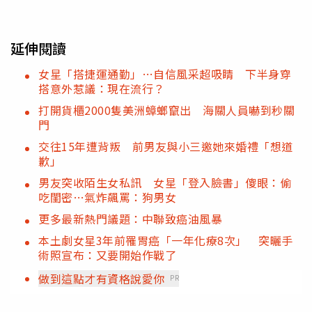
延伸閱讀
女星「搭捷運通勤」…自信風采超吸睛 下半身穿
搭意外惹議：現在流行？
打開貨櫃2000隻美洲蟑螂竄出 海關人員嚇到秒關
門
交往15年遭背叛 前男友與小三邀她來婚禮「想道
歉」
男友突收陌生女私訊 女星「登入臉書」傻眼：偷
吃閨密…氣炸飆罵：狗男女
更多最新熱門議題：中聯致癌油風暴
本土劇女星3年前罹胃癌「一年化療8次」 突曬手
術照宣布：又要開始作戰了
做到這點才有資格說愛你
PR