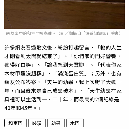
網友家中的和室門被蟲蛀。（圖／翻攝自「爆系知識家」臉書）
許多網友看過貼文後，紛紛打趣留言，「牠的人生
才剛看到太陽就結束了」、「你們家的門好營養，
養得好白胖」、「讓我想到天蠶腳」、「代表你家
木材甲醛沒超標」、「滿滿蛋白質」；另外，也有
網友公布答案，「天牛的幼蟲，我上次孵了大概一
年，而且後來是自己成蟲破木」、「天牛幼蟲在家
具裡可以生活到一、二十年，而最高的2個記錄是
40年和45年。」
和室門
裝潢
幼蟲
木門