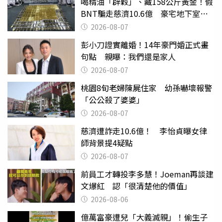
喝精油「辟穀」、藏158公斤黃金！假
BNT騙走慈濟10.6億 豪宅地下室竟
挖出乾鮑金庫
2026-08-07
彭小刀證實離婚！14年豪門婚正式畫
句點 親曝：我們還是家人
2026-08-07
桃園8旬老婦陳屍住家 幼孫嚇壞報警
「公公殺了婆婆」
2026-08-07
慈濟遭詐走10.6億！ 李怡貞曝女律
師背景提4疑點
2026-08-07
前員工才轉投李多慧！Joeman再談建
文爆紅 認「很清楚他的價值」
2026-08-06
億萬富豪遭兒「大義滅親」！偷生子