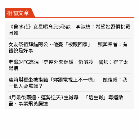
相關文章
《魯冰花》女星曝育兒5秘訣 李淑楨：希望她習慣挑戰
困難
女友祭祖拜錯阿公…他憂「被跟回家」 殯葬業者：有
禮貌是好事
老翁34℃高溫「穿厚外套保暖」仍喊冷 醫師：得了太
陽病
蘿莉塔獨坐被搭訕「妳跟電視上不一樣」 她傻眼：我
一個人要罵誰？
4月最後兩週…運勢逆天3生肖曝 「這生肖」霉運散
盡、事業飛黃騰達