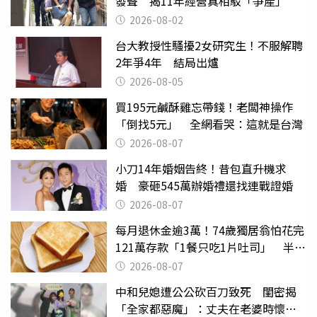
發聲 揭11年經營真相駁「爭產」
2026-08-02
台大教授性騷擾2女研究生！不服解聘
2年爭4年 結局出爐
2026-08-05
買195元鹹酥雞忘帶錢！老闆神操作
「倒找5元」 全網看哭：這就是台灣
2026-08-07
小刀14年婚姻告終！昔包直升機求
婚 豪砸545萬辦婚禮還找連戰證婚
2026-08-07
每月退休金逾3萬！74歲獨居翁怕花完
121萬存款「1餐只吃1片吐司」 半年
後暴瘦嚇壞女兒
2026-08-07
中和兒媳遭公公砍百刀致死 閨密揭
「全家都惡魔」：丈夫在老婆時懷孕