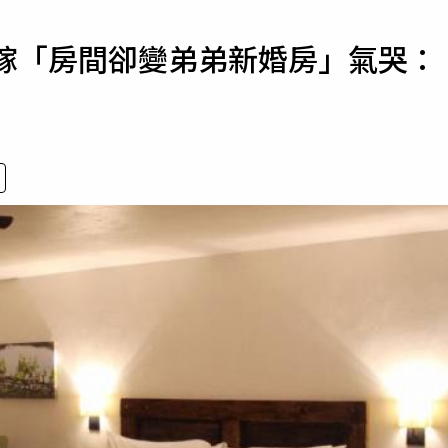
寵物
出嫁「房間卻變弟弟新婚房」氣哭：
運勢
運動
梅酒