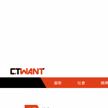
社會首頁
娛樂首頁
財經首頁
政
:::
最新
社會
娛
時事
即時
熱線
:::
直擊
大條
人物
調查
專題
３Ｃ