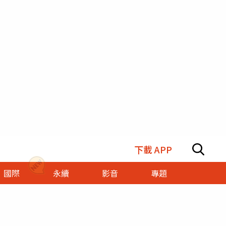
下載 APP
國際
永續
影音
專題