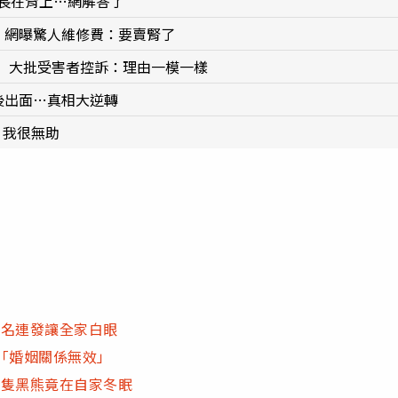
腳長在背上…網解答了
 網曝驚人維修費：要賣腎了
 大批受害者控訴：理由一模一樣
後出面…真相大逆轉
：我很無助
列名連發讓全家白眼
「婚姻關係無效」
5隻黑熊竟在自家冬眠