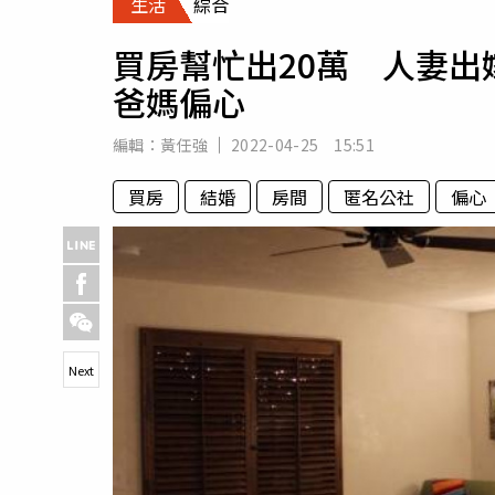
生活
綜合
人物
汽車
買房幫忙出20萬 人妻
專欄
爸媽偏心
房產新勢力
編輯：
黃任強
2022-04-25 15:51
買房
結婚
房間
匿名公社
偏心
Next