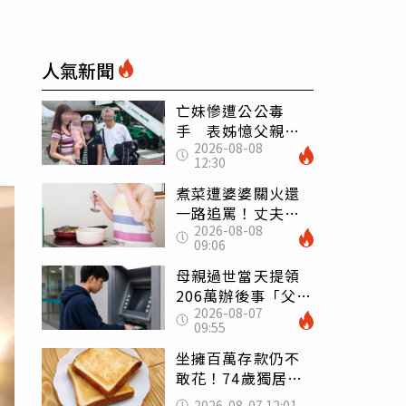
人氣新聞
亡妹慘遭公公毒
手 表姊憶父親節
2026-08-08
前夕：小舅舅仍到
12:30
殯儀館陪她說話
煮菜遭婆婆關火還
一路追罵！丈夫勸
2026-08-08
別計較「媽媽老
09:06
了」 人妻超崩
潰：我像台傭
母親過世當天提領
206萬辦後事「父子
2026-08-07
遭判刑」 律師：
09:55
搶錢先下手是罪
坐擁百萬存款仍不
敢花！74歲獨居翁
「1餐只吃1片吐
2026-08-07 12:01