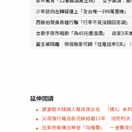
家中驚見「12隻腳詭異生物」 女子崩潰：
少年逆向左轉疑撞上「全台唯一399萬重機」
西裝伯現身高雄行騙「行李不見沒錢回澎湖」
女歌手夜市唱歌「為45元遭潑酒」 店家3天
雇主被隔離 保母無家可歸「住電話亭5天」
延伸閱讀
婆婆砸大錢請人幫改孫女名 「嬌X」系
父母強行撮合表兄妹結婚13年 法院判決
住家地板傳出神秘「咕嚕聲」 一查驚見