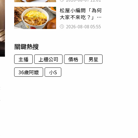
司」 半年後暴瘦
松屋小編問「為何
嚇壞女兒
大家不來吃？」
一票人點出3大問
2026-08-08 05:55
題：滿手好牌打到
爛
關鍵熱搜
主播
上櫃公司
價格
男星
36歲阿嬤
小S
時
沒
己