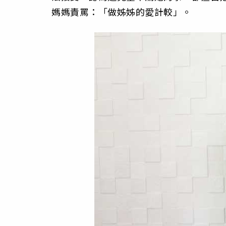
媽媽責罵：「做姊姊的愛計較」。