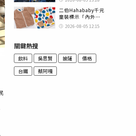
友狂背物資上山：
二伯Hahababy千元
台灣真的是寶島
童裝標示「內外層
皆純棉」 SGS檢
2026-08-05 12:15
測證明：內裡100%
聚酯纖維
關鍵熱搜
飲料
吳思賢
披薩
價格
台鐵
蔡阿嘎
民
支
疫