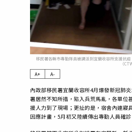
移民署各縣市專勤隊員被調派到宜蘭收容所支援抗疫
（CT
A+
A-
內政部移民署宜蘭收容所4月爆發新冠肺
署居然不知所措，陷入兵荒馬亂，各單位
援人力到了現場；更扯的是，宿舍內連寢
因應計畫，5月初又陸續傳出專勤人員確