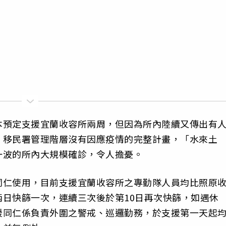
本預定支援宜蘭收容所兩周，但因為所內陸續又傳出有
，移民署管理階層沒有因應疫情的完整計畫，「水來土
一波的所內大規模確診，令人擔憂。
同仁使用，目前支援宜蘭收容所之專勤隊人員均比照原
日快篩一次，連續三次後於第10日再次快篩，如遇休
援同仁係負責外圍之警戒、巡邏勤務，於支援第一天起