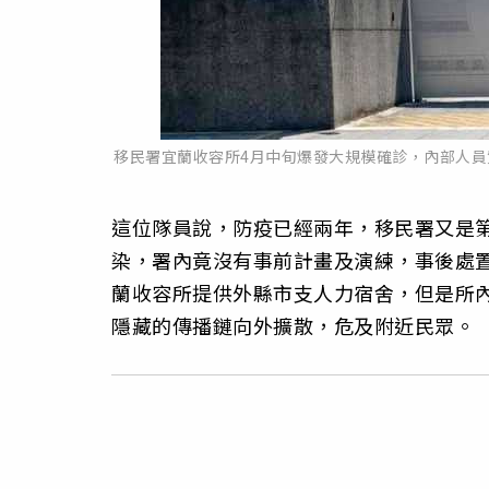
移民署宜蘭收容所4月中旬爆發大規模確診，內部人
這位隊員說，防疫已經兩年，移民署又是
染，署內竟沒有事前計畫及演練，事後處
蘭收容所提供外縣市支人力宿舍，但是所
隱藏的傳播鏈向外擴散，危及附近民眾。