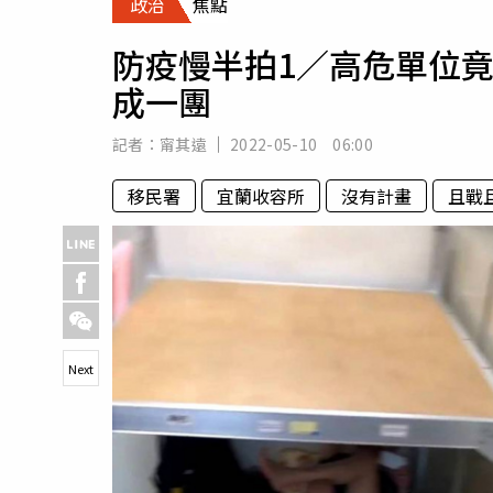
政治
焦點
人物
汽車
防疫慢半拍1／高危單位
專欄
成一團
房產新勢力
記者：
甯其遠
2022-05-10 06:00
移民署
宜蘭收容所
沒有計畫
且戰
Next