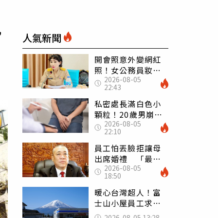
亂
人氣新聞
開會照意外變網紅
照！女公務員妝容
2026-08-05
掀2千則留言 本人
22:43
怒嗆：化妝有錯嗎
私密處長滿白色小
顆粒！20歲男崩潰
2026-08-05
求診 醫曝5大真相
22:10
別再誤會
員工怕丟臉拒讓母
出席婚禮 「最愛
2026-08-05
發錢老闆」震怒開
18:50
除：我看不起你
暖心台灣超人！富
士山小屋員工求助
「想活下去」 山
2026-08-05 13:28