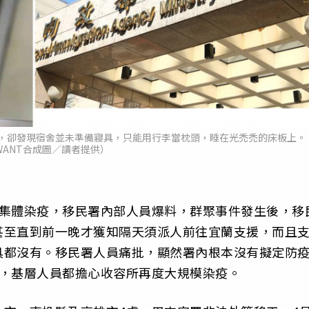
，卻發現宿舍並未準備寢具，只能用行李當枕頭，睡在光禿禿的床板上。
WANT合成圖／讀者提供）
炎集體染疫，移民署內部人員爆料，群聚事件發生後，移
甚至直到前一晚才獲知隔天須派人前往宜蘭支援，而且
具都沒有。移民署人員痛批，顯然署內根本沒有擬定防
診，基層人員都擔心收容所再度大規模染疫。