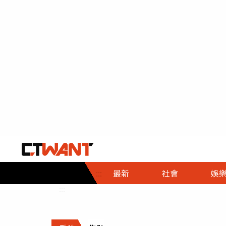
社會首頁
娛樂首頁
財經首頁
政
:::
最新
社會
娛
時事
即時
熱線
:::
直擊
大條
人物
調查
專題
３Ｃ