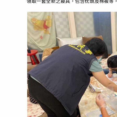
領取一套全新之寢具，包含枕頭及棉被等