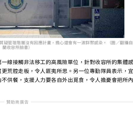
員質疑管理階層沒有因應計畫，擔心還會有一波群聚感染。（圖／翻攝自
蘭收容所臉書）
第一線接觸非法移工的高風險單位，針對收容所的集體
置更荒腔走板，令人匪夷所思。另一位專勤隊員表示，
內不供餐，支援人力要各自外出覓食，令人擔憂會把所