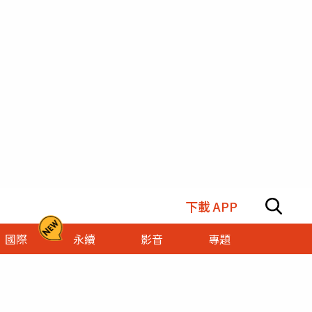
下載 APP
國際
永續
影音
專題