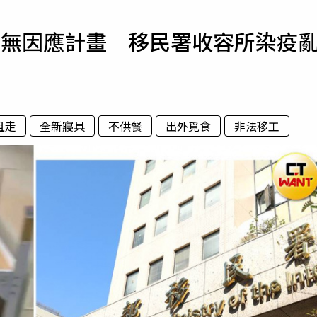
寵物
竟無因應計畫 移民署收容所染疫
運勢
運動
梅酒
且走
全新寢具
不供餐
出外覓食
非法移工