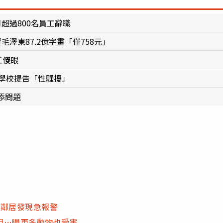
超過800名員工辭職
澤東87.2億字畫「僅758元」
工傻眼
遭學校提告「性騷擾」
添問題
…鄰居發現急報警
相…曝更多動物也受害