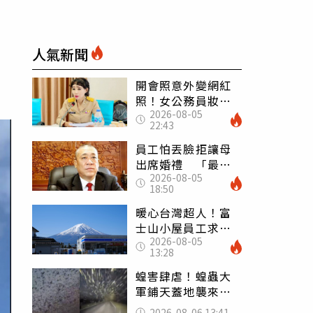
人氣新聞
開會照意外變網紅
照！女公務員妝容
2026-08-05
掀2千則留言 本人
22:43
怒嗆：化妝有錯嗎
員工怕丟臉拒讓母
出席婚禮 「最愛
2026-08-05
發錢老闆」震怒開
18:50
除：我看不起你
暖心台灣超人！富
士山小屋員工求助
2026-08-05
「想活下去」 山
13:28
友狂背物資上山：
台灣真的是寶島
蝗害肆虐！蝗蟲大
軍鋪天蓋地襲來宛
如末日 網驚：聖
2026-08-06 13:41