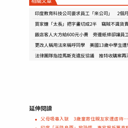
相關文章
印度教育科技公司要求員工「來公司」 2個月
買家嫌「太長」把字畫切成2半 竊賊不識貨賣毛
飯店客人大方給600元小費 旁邊紙條卻讓員
更改人稱用法來稱呼同學 美國13歲中學生
法律團隊指控馬斯克違反協議 推特收購案再
延伸閱讀
父母吸毒入獄 3歲童寄住親友家遭虐待
印度「天降鳥雨」掀恐慌 專家揭折翼真