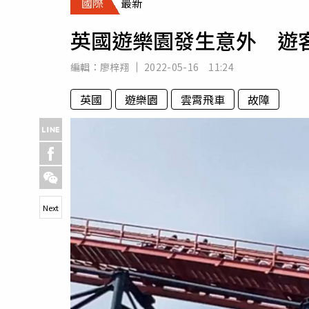
國際
最新
人物
汽車
英國遊樂園發生意外 遊
專欄
房產新勢力
編輯：
廖梓翔
2022-05-16 11:24
英國
遊樂園
雲霄飛車
故障
Next