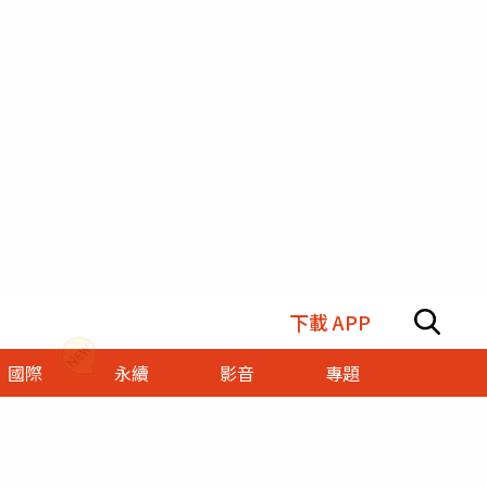
下載 APP
國際
永續
影音
專題