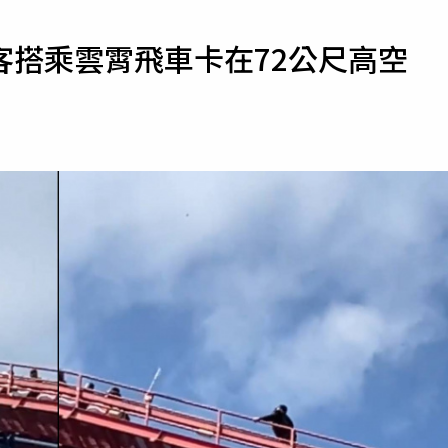
寵物
客搭乘雲霄飛車卡在72公尺高空
運勢
運動
梅酒