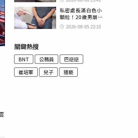
經十災
私密處長滿白色小
顆粒！20歲男崩潰
求診 醫曝5大真相
2026-08-05 22:10
別再誤會
關鍵熱搜
BNT
公務員
巴逆逆
崔培軍
兒子
猥褻
霄
雲