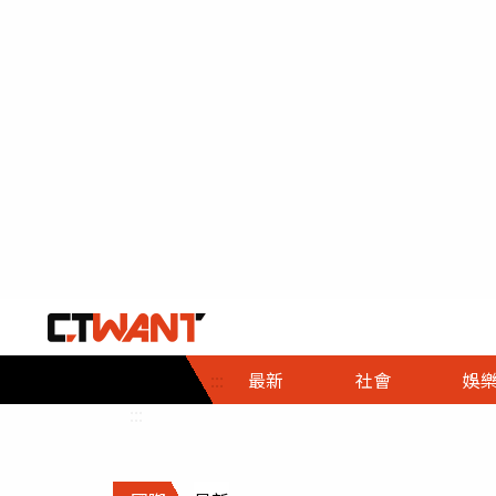
社會首頁
娛樂首頁
財經首頁
政
:::
最新
社會
娛
時事
即時
熱線
:::
直擊
大條
人物
調查
專題
３Ｃ