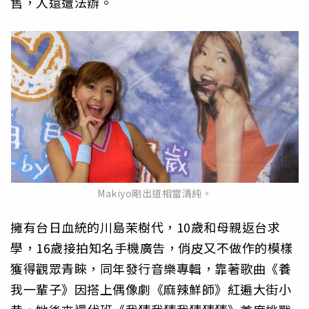
售，人還遭法辦。
Makiyo剛出道相當清純。
擁有台日血統的川島茉樹代，10歲和母親返台求
學，16歲接拍知名手機廣告，俏皮又不做作的模樣
獲得觀眾青睞，同年發行音樂專輯，靠著歌曲《養
我一輩子》因搭上偶像劇《麻辣鮮師》紅遍大街小