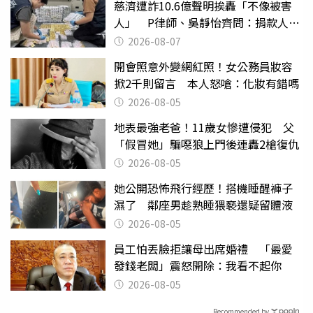
慈濟遭詐10.6億聲明挨轟「不像被害
人」 P律師、吳靜怡齊問：捐款人有
權知道真相
2026-08-07
開會照意外變網紅照！女公務員妝容
掀2千則留言 本人怒嗆：化妝有錯嗎
2026-08-05
地表最強老爸！11歲女慘遭侵犯 父
「假冒她」騙噁狼上門後連轟2槍復仇
2026-08-05
她公開恐怖飛行經歷！搭機睡醒褲子
濕了 鄰座男趁熟睡猥褻還疑留體液
2026-08-05
員工怕丟臉拒讓母出席婚禮 「最愛
發錢老闆」震怒開除：我看不起你
2026-08-05
Recommended by