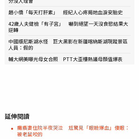
分沒人理會
趙小僑「每天打肝素」 經紀人心疼揭她血淚安胎史
42歲人夫健檢「有子宮」 嚇到絕望一天沒食慾結果大
逆轉
中國版尼斯湖水怪 巨大黑影在新疆喀納斯湖現蹤景區
人員：假的
輔大網美曝光母女合照 PTT大歪樓熱議母顏值爆表
延伸閱讀
癱瘓妻住院半夜哭泣 尪驚見「眼瞼爆血」傻眼：
被老鼠咬的