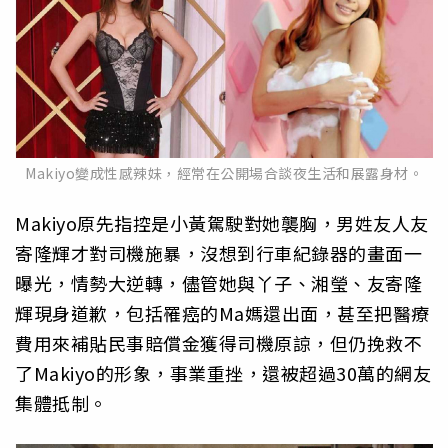
Makiyo變成性感辣妹，經常在公開場合談夜生活和展露身材。
Makiyo原先指控是小黃駕駛對她襲胸，男姓友人友
寄隆輝才對司機施暴，沒想到行車紀錄器的畫面一
曝光，情勢大逆轉，儘管她與丫子、湘瑩、友寄隆
輝現身道歉，包括罹癌的Ma媽還出面，甚至把醫療
費用來補貼民事賠償金獲得司機原諒，但仍挽救不
了Makiyo的形象，事業重挫，還被超過30萬的網友
集體抵制。