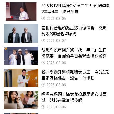
台大教授性騷擾2女研究生！不服解聘
2年爭4年 結局出爐
2026-08-05
包租代管龍頭兆基爆百億債務 檢調
約談2高層名單曝光
2026-08-07
胡瓜靠股市回升買「獨一無二」生日
禮寵妻 自爆偷拿百萬現金搞砸驚喜
2026-08-06
獨／學霸牙醫槓離職女員工 為3萬元
筆電互控侵占、誣告！他慘勝
2026-08-06
媽媽急過頭！瞞女兒投履歷還安排面
試 她接來電當場傻眼
2026-08-06