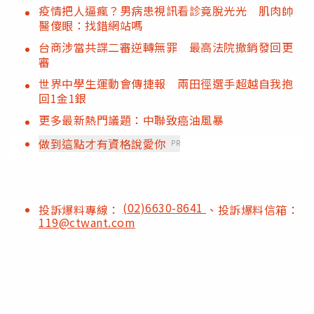
疫情把人逼瘋？男病患視訊看診竟脫光光 肌肉帥
醫傻眼：找錯網站嗎
台商涉當共諜二審逆轉無罪 最高法院撤銷發回更
審
世界中學生運動會傳捷報 兩田徑選手超越自我抱
回1金1銀
更多最新熱門議題：中聯致癌油風暴
做到這點才有資格說愛你
PR
(02)6630-8641
投訴爆料專線：
、投訴爆料信箱：
119@ctwant.com