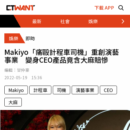
跳至主要內容區塊
下載 APP
最新
社會
娛樂
財經
娛樂
即時
Makiyo「痛毆計程車司機」重創演藝
事業 變身CEO產品竟含大麻賠慘
編輯：
甘仲豪
2022-05-19 15:36
Makiyo
計程車
司機
演藝事業
CEO
大麻