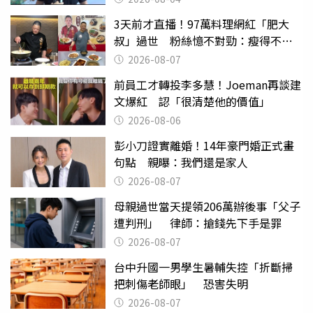
3天前才直播！97萬料理網紅「肥大
叔」過世 粉絲憶不對勁：瘦得不合
理
2026-08-07
前員工才轉投李多慧！Joeman再談建
文爆紅 認「很清楚他的價值」
2026-08-06
彭小刀證實離婚！14年豪門婚正式畫
句點 親曝：我們還是家人
2026-08-07
母親過世當天提領206萬辦後事「父子
遭判刑」 律師：搶錢先下手是罪
2026-08-07
台中升國一男學生暑輔失控「折斷掃
把刺傷老師眼」 恐害失明
2026-08-07