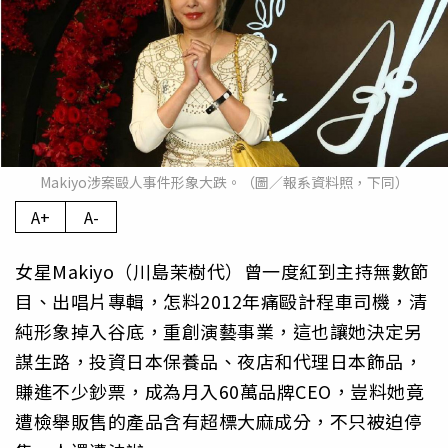
Makiyo涉案毆人事件形象大跌。（圖／報系資料照，下同）
A+
A-
女星Makiyo（川島茉樹代）曾一度紅到主持無數節
目、出唱片專輯，怎料2012年痛毆計程車司機，清
純形象掉入谷底，重創演藝事業，這也讓她決定另
謀生路，投資日本保養品、夜店和代理日本飾品，
賺進不少鈔票，成為月入60萬品牌CEO，豈料她竟
遭檢舉販售的產品含有超標大麻成分，不只被迫停