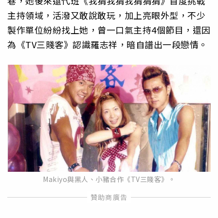
巷，她後來還代班《我猜我猜我猜猜猜》首度挑戰
主持領域，活潑又敢說敢玩，加上亮眼外型，不少
製作單位紛紛找上她，曾一口氣主持4個節目，還因
為《TV三賤客》認識羅志祥，暗自譜出一段戀情。
Makiyo與黑人、小豬合作《TV三賤客》。