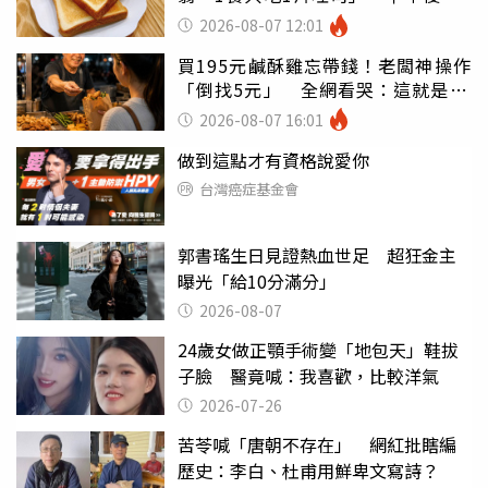
瘦嚇壞女兒
2026-08-07 12:01
買195元鹹酥雞忘帶錢！老闆神操作
「倒找5元」 全網看哭：這就是台
灣
2026-08-07 16:01
做到這點才有資格說愛你
台灣癌症基金會
郭書瑤生日見證熱血世足 超狂金主
曝光「給10分滿分」
2026-08-07
24歲女做正顎手術變「地包天」鞋拔
子臉 醫竟喊：我喜歡，比較洋氣
2026-07-26
苦苓喊「唐朝不存在」 網紅批瞎編
歷史：李白、杜甫用鮮卑文寫詩？