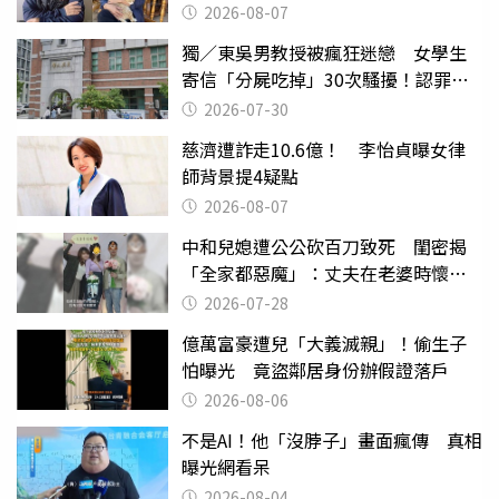
2026-08-07
獨／東吳男教授被瘋狂迷戀 女學生
寄信「分屍吃掉」30次騷擾！認罪免
關
2026-07-30
慈濟遭詐走10.6億！ 李怡貞曝女律
師背景提4疑點
2026-08-07
中和兒媳遭公公砍百刀致死 閨密揭
「全家都惡魔」：丈夫在老婆時懷孕
摔東西
2026-07-28
億萬富豪遭兒「大義滅親」！偷生子
怕曝光 竟盜鄰居身份辦假證落戶
2026-08-06
不是AI！他「沒脖子」畫面瘋傳 真相
曝光網看呆
2026-08-04