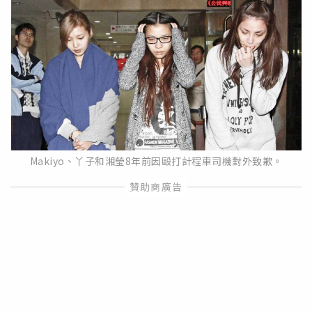
Makiyo、丫子和湘瑩8年前因毆打計程車司機對外致歉。