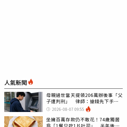
人氣新聞
母親過世當天提領206萬辦後事「父
子遭判刑」 律師：搶錢先下手是
罪
2026-08-07 09:55
坐擁百萬存款仍不敢花！74歲獨居
翁「1餐只吃1片吐司」 半年後暴