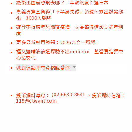
疫後出國最想飛去哪？ 半數網友首選日本
嘉義男穿三角褲「下半身失蹤」領錢…露出黝黑腿
根 3000人朝聖
確診不得應考恐隱匿疫情 立委籲儘速設立補考制
度
更多最新熱門議題：2026九合一選舉
福又達唾液篩遭爆驗不出omicron 藍營要指揮中
心給交代
做到這點才有資格說愛你
PR
(02)6630-8641
投訴爆料專線：
、投訴爆料信箱：
119@ctwant.com