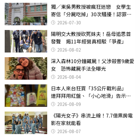
獨／東吳男教授被瘋狂迷戀 女學生
寄信「分屍吃掉」30次騷擾！認罪免
關
2026-07-30
陽明交大教授砍死妹夫！岳母追思首
發聲 揭11年經營真相駁「爭產」
2026-08-02
深入森林10分鐘藏屍！父涉殺害9歲愛
女 恐怖藏屍手法全曝光
2026-08-04
日本人來台狂買「35公斤戰利品」
連拜拜用紅盤、「小心地滑」告示牌
也帶回家
2026-08-09
《陽光女子》串流上線！7.7億票房電
影在家就能看
2026-08-07