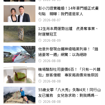
彭小刀證實離婚！14年豪門婚正式畫
句點 親曝：我們還是家人
2026-08-07
12生肖本周運勢出爐 虎勇奪事業、
財運雙冠王
2026-08-09
他意外發現台鐵神級暗黑列車！「錯
過要等一週」網驚：以為絕跡
2026-08-08
機場酪梨吐司要價6百！「只有一片麵
包」旅客傻眼 專家揭高價背後原因
2026-08-08
55歲女攀「八大秀」失聯4天！同行山
友已獲救 女兒急求助：剩我媽媽還
沒找到
2026-08-08