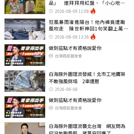
品」 連拜拜用紅盤、「小心地
滑」告示牌也帶回家
2026-08-09 11:08
狂風暴雨灌進陽台！他內褲竟遭颱
風吹走 陳世軒神回1句笑翻上萬網
友
2026-08-09 13:26
做到這點才有資格說愛你
台灣癌症基金會
白海豚外圍環流發威！北市工地鷹架
不敵強風倒塌 2車遭壓
2026-08-08
做到這點才有資格說愛你
台灣癌症基金會
白海豚外圍環流襲北台灣 網友問為
何沒放颱風假 蔣萬安回應了