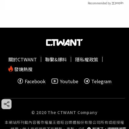
Recommended by
關於CTWANT
聯繫&爆料
隱私權政策
發燒熱搜
Facebook
Youtube
Telegram
© 2020 The CTWANT Company
本網站所刊載內容著作權屬王道旺台媒體股份有限公司所有或經授權
知道了，請關閉視窗
使用，他人非經授權不許轉載、重製、公開播送或公開傳輸。