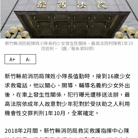
新竹縣消防局陳姓小隊長約少女發生性關係，最高法院判陳男1年10
月徒刑。（圖／報系資料照）
A+
A-
新竹縣前消防局陳姓小隊長值勤時，接到16歲少女
求救電話，他以關心、開導、輔導名義約少女外出
後，在車上發生性關係，犯行曝光遭移送法辦，最
高法院依成年人故意對少年犯對於受扶助之人利用
機會性交罪判刑1年10月，全案確定。
2018年2月間，新竹縣消防局救災救護指揮中心陳