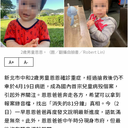
2歲男童恩恩。（圖／翻攝自臉書／Robert Lin）
A+
A-
新北市中和2歲男童恩恩確診重症，經過搶救後仍不
幸於4月19日病逝，成為國內首宗兒童病歿個案，
引起外界關注。恩恩爸爸奔走各方，希望可以拿到
報案錄音檔，找出「消失的81分鐘」真相。今（2
日）一早恩恩爸爸再度發文說明最新進度，語氣滿
是無奈。此外，恩恩爸爸中午時分現身市府，但最