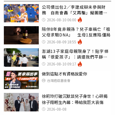
公司債出包2／李建成辯未參與財
務 自救會轟「又再騙」擬團體訴
訟
2026-08-10 06:00
陪伴8年竟非親孫？兒子車禍亡「祖
父母求驗DNA」 生母1反應陷僵局
2026-08-09 18:55
澎湖13子家庭母親現身了！貼字條
稱「很愛孩子」：請還我們平靜生
活
2026-08-10 09:17
做到這點才有資格說愛你
台灣癌症基金會
徐莉玲打破沉默談兒子身世！心碎揭
徐子翔輕生內幕：帶給我巨大哀傷
2026-08-08