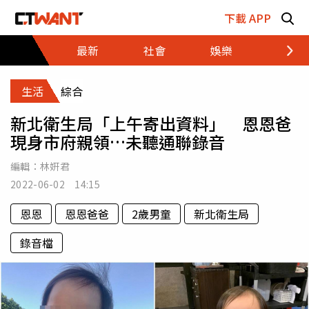
跳至主要內容區塊
下載 APP
最新
社會
娛樂
財經
生活
綜合
新北衛生局「上午寄出資料」 恩恩爸
現身市府親領…未聽通聯錄音
編輯：
林姸君
2022-06-02 14:15
恩恩
恩恩爸爸
2歲男童
新北衛生局
錄音檔