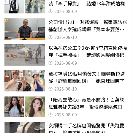
裝「牽手掃貨」 結婚13年甜成這樣
2026-08-09
公司債出包1／財務爆雷 獨家專訪兆
基創辦人李建成親曝「我本來要落
跑」
2026-08-10
以為在搭公車？2女拖行李箱直闖停機
坪「揮手攔機」 荒謬影片曝網傻眼
2026-08-09
蘿拉神隱19個月悄發文！曬特斯拉遭
酸「詐騙集團回歸」 她直球回應了
2026-08-10
「陪我去散心」竟是不歸路！百萬網
紅雅典娜失蹤3年 驚傳遭綁架滅口
2026-08-09
女網購二手名牌包開箱驚見「失蹤愛
包」 追查才知小偷是閨密