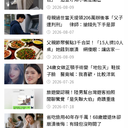
2026-08-09
母親過世當天提領206萬辦後事「父子
遭判刑」 律師：搶錢先下手是罪
2026-08-07
父親節聚餐點3千合菜！「15人擠10人
桌」她餓到崩潰 網傻眼：讓店家看
笑話
2026-08-09
24歲女做正顎手術變「地包天」鞋拔
子臉 醫竟喊：我喜歡，比較洋氣
2026-07-26
旅遊變認親！陸男幫台灣遊客拍照
閒聊驚覺「是失聯大伯」奇蹟重逢
2026-07-18
省吃儉用40年存千萬！68歲嬤退休卻
崩潰後悔：有錢但沒時間了