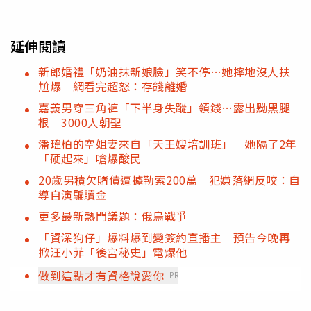
延伸閱讀
新郎婚禮「奶油抹新娘臉」笑不停…她摔地沒人扶
尬爆 網看完超怒：存錢離婚
嘉義男穿三角褲「下半身失蹤」領錢…露出黝黑腿
根 3000人朝聖
潘瑋柏的空姐妻來自「天王嫂培訓班」 她隔了2年
「硬起來」嗆爆酸民
20歲男積欠賭債遭擄勒索200萬 犯嫌落網反咬：自
導自演騙贖金
更多最新熱門議題：俄烏戰爭
「資深狗仔」爆料爆到變簽約直播主 預告今晚再
掀汪小菲「後宮秘史」電爆他
做到這點才有資格說愛你
PR