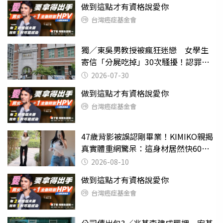
做到這點才有資格說愛你
台灣癌症基金會
獨／東吳男教授被瘋狂迷戀 女學生
寄信「分屍吃掉」30次騷擾！認罪免
關
2026-07-30
做到這點才有資格說愛你
台灣癌症基金會
47歲背影被誤認剛畢業！KIMIKO親揭
真實體重網驚呆：這身材居然快60公
斤？
2026-08-10
做到這點才有資格說愛你
台灣癌症基金會
公司債出包3／兆基李建成羈押 宏碁