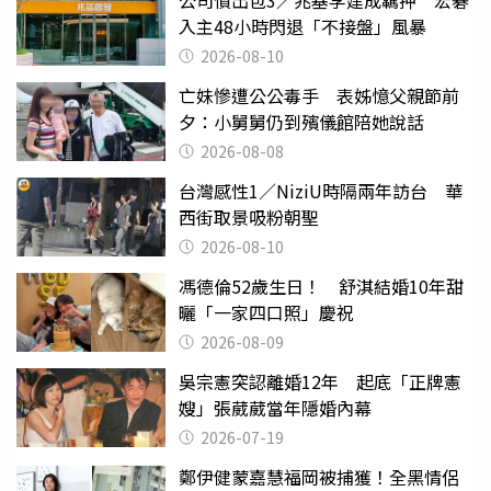
入主48小時閃退「不接盤」風暴
2026-08-10
亡妹慘遭公公毒手 表姊憶父親節前
夕：小舅舅仍到殯儀館陪她說話
2026-08-08
台灣感性1／NiziU時隔兩年訪台 華
西街取景吸粉朝聖
2026-08-10
馮德倫52歲生日！ 舒淇結婚10年甜
曬「一家四口照」慶祝
2026-08-09
吳宗憲突認離婚12年 起底「正牌憲
嫂」張葳葳當年隱婚內幕
2026-07-19
鄭伊健蒙嘉慧福岡被捕獲！全黑情侶