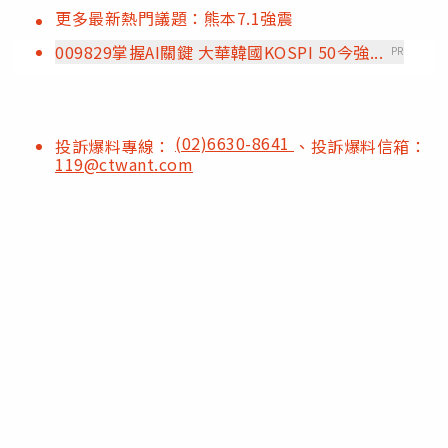
更多最新熱門議題：熊本7.1強震
009829掌握AI關鍵 大華韓國KOSPI 50今強...
PR
(02)6630-8641
投訴爆料專線：
、投訴爆料信箱：
119@ctwant.com