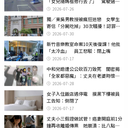
「女兒隨媽祖修行去了」 駕駛過失
致死判9月
2026-07-26
獨／東吳男教授被瘋狂迷戀 女學生
寄信「分屍吃掉」30次騷擾！認罪免
關
2026-07-30
新竹音樂教室命案10天後復課！他批
「太冷血」 員工怒駁：閉上嘴
2026-07-17
中和兒媳遭公公砍百刀致死 閨密揭
「全家都惡魔」：丈夫在老婆時懷孕
摔東西
2026-07-28
女子入住飯店遇停電 摸黑下樓被員
工告知：倒閉了
2026-07-17
丈夫小三假證做試管！癌妻開庭前1分
鐘再收離婚傳票 她崩潰：比八點檔