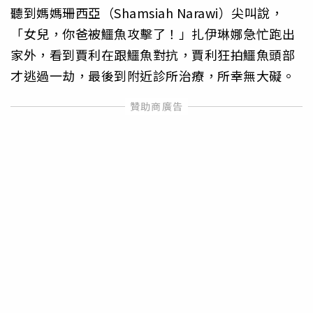
聽到媽媽珊西亞（Shamsiah Narawi）尖叫說，
「女兒，你爸被鱷魚攻擊了！」扎伊琳娜急忙跑出
家外，看到賈利在跟鱷魚對抗，賈利狂拍鱷魚頭部
才逃過一劫，最後到附近診所治療，所幸無大礙。