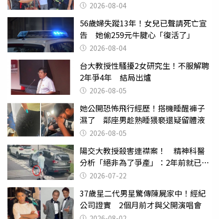
2026-08-04
56歲婦失蹤13年！女兒已聲請死亡宣
告 她偷259元牛腱心「復活了」
2026-08-04
台大教授性騷擾2女研究生！不服解聘
2年爭4年 結局出爐
2026-08-05
她公開恐怖飛行經歷！搭機睡醒褲子
濕了 鄰座男趁熟睡猥褻還疑留體液
2026-08-05
陽交大教授殺害連襟案！ 精神科醫
分析「絕非為了爭產」：2年前就已言
行詭異
2026-07-22
37歲星二代男星驚傳陳屍家中！經紀
公司證實 2個月前才與父開演唱會
2026-08-02