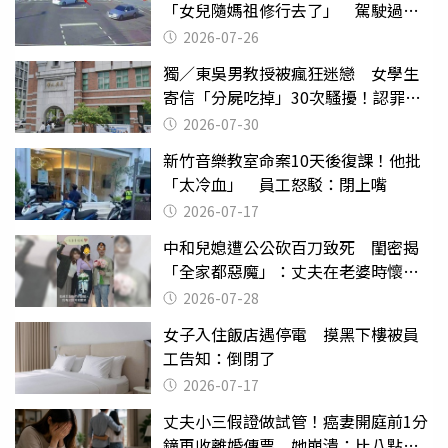
「女兒隨媽祖修行去了」 駕駛過失
致死判9月
2026-07-26
獨／東吳男教授被瘋狂迷戀 女學生
寄信「分屍吃掉」30次騷擾！認罪免
關
2026-07-30
新竹音樂教室命案10天後復課！他批
「太冷血」 員工怒駁：閉上嘴
2026-07-17
中和兒媳遭公公砍百刀致死 閨密揭
「全家都惡魔」：丈夫在老婆時懷孕
摔東西
2026-07-28
女子入住飯店遇停電 摸黑下樓被員
工告知：倒閉了
2026-07-17
丈夫小三假證做試管！癌妻開庭前1分
鐘再收離婚傳票 她崩潰：比八點檔