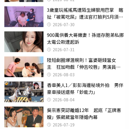
3歲童玩搖搖馬遭陌生婦狠甩巴掌 瞎
扯「被罵吃屎」遭法官打臉判5月須入
監
2026-07-30
900萬供養大哥嫩妻！孫道存胞弟私挪
太電公款遭起訴
2026-07-31
陸短劇圈爆潛規則！富婆砸錢當女
主 狂加吻戲「伸舌咬唇」男演員崩
潰
2026-08-03
香車美人1／彭彭海邊秘境外拍 男伴
豪車接送還祭「鈔能力」
2026-08-04
吳宗憲突認離婚12年 起底「正牌憲
嫂」張葳葳當年隱婚內幕
2026-07-19