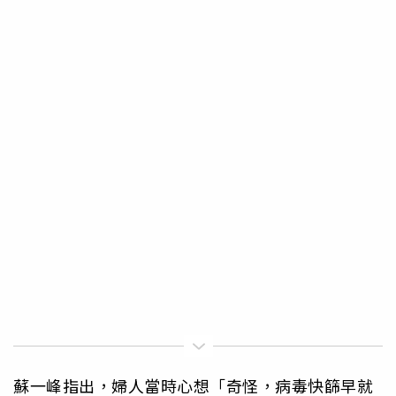
蘇一峰指出，婦人當時心想「奇怪，病毒快篩早就