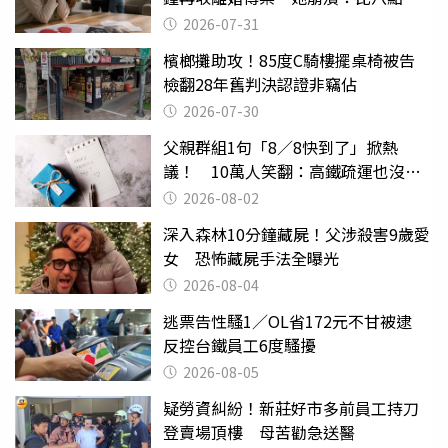
還扯
2026-07-31
檳榔攤助攻！85度C騎樓擺桌椅被告
檢翻28年舊判決認證非竊佔
2026-07-30
父親群組1句「8／8快到了」掀熱
議！ 10萬人笑翻：高鐵疏運也沒列
父親節
2026-08-02
深入森林10分鐘藏屍！父涉殺害9歲愛
女 恐怖藏屍手法全曝光
2026-08-04
逃票告性騷1／OL省172元不甘被逮
反控台鐵員工6度騷擾
2026-08-05
疑勞資糾紛！新莊好市多前員工持刀
登賣場頂樓 母苦勸急送醫