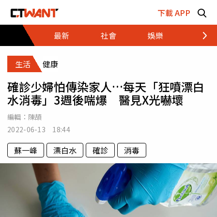
跳至主要內容區塊
下載 APP
最新
社會
娛樂
財經
生活
健康
確診少婦怕傳染家人…每天「狂噴漂白
水消毒」3週後喘爆 醫見X光嚇壞
編輯：
陳頡
2022-06-13 18:44
蘇一峰
漂白水
確診
消毒