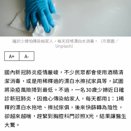
確診少婦怕傳染給家人，每天狂噴漂白水消毒。（示意圖／
Unplash）
A+
A-
國內新冠肺炎疫情嚴峻，不少民眾都會使用酒精清
潔消毒，或是用稀釋過的漂白水擦拭家具等，試圖
將染疫風險降到最低。不過，一名30歲少婦近日確
診新冠肺炎，因擔心傳染給家人，每天都用1：1稀
釋的漂白水拖地、擦拭傢俱，後來快篩轉為陰性，
卻越來越喘，趕緊到胸腔科門診照X光，結果讓醫生
大驚。