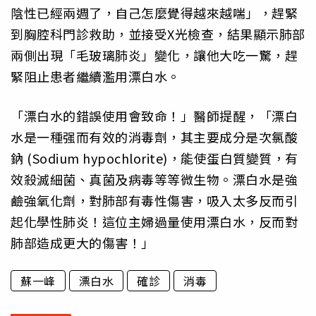
陰性已經兩週了，自己怎麼覺得越來越喘」，趕緊
到胸腔科門診救助，並接受X光檢查，結果顯示肺部
兩側出現「毛玻璃肺炎」變化，讓他大吃一驚，趕
緊阻止患者繼續濫用漂白水。
「漂白水的錯誤使用會致命！」醫師提醒，「漂白
水是一種强而有效的消毒劑，其主要成分是次氯酸
鈉 (Sodium hypochlorite)，能使蛋白質變質，有
效殺滅細菌、真菌及病毒等等微生物。漂白水是強
鹼強氧化劑，對肺部有毒性傷害，吸入太多反而引
起化學性肺炎！這位主婦過量使用漂白水，反而對
肺部造成更大的傷害！」
蘇一峰
漂白水
確診
消毒