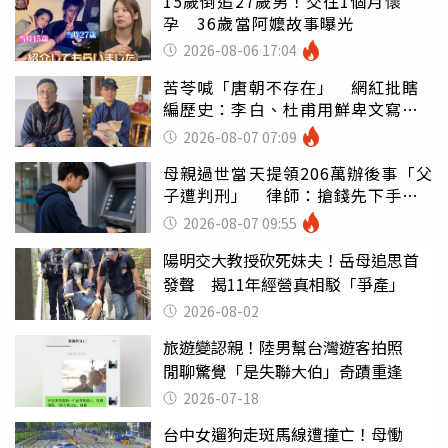
15歲倒追27歲男！交往1個月懷
孕 36歲當阿嬤故事曝光
2026-08-06 17:04
苦苓喊「唐朝不存在」 網紅批瞎
編歷史：李白、杜甫用鮮卑文寫
詩？
2026-08-07 07:09
母親過世當天提領206萬辦後事「父
子遭判刑」 律師：搶錢先下手是
罪
2026-08-07 09:55
陽明交大教授砍死妹夫！岳母追思首
發聲 揭11年經營真相駁「爭產」
2026-08-02
旅遊變認親！陸男幫台灣遊客拍照
閒聊驚覺「是失聯大伯」奇蹟重逢
2026-07-18
台中女遛狗走斑馬線遭撞亡！母慟