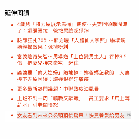
延伸閱讀
4歲兒「特力屋展示馬桶」便便…夫妻回頭瞬間涼
了：還繼續拉 爸撿屎臉超猙獰
臉部狂扎70針…郁方曬「人體仙人掌照」嚇壞網
她親揭效果：像擠粉刺
富婆離奇失智…男導遊「上位變男主人」吞掉8.5
億 把妻兒接來豪宅一起住
婆婆要「傭人媳婦」跪地擦：妳爸媽怎教的 人妻
撐下去原因曝：讓妳恨得牙癢癢
更多最新熱門議題：中聯致癌油風暴
上班不到一周「曠職又辭職」 員工要求「馬上轉
薪水」引老闆憤怒
女友看到未來公公頭頂後驚呆！快買養髮給男友
PR