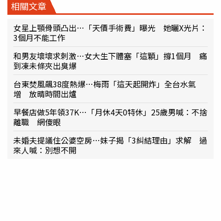
相關文章
女星上顎骨頭凸出…「天價手術費」曝光 她曬X光片：
3個月不能工作
和男友壞壞求刺激…女大生下體塞「這顆」撐1個月 痛
到凍未條夾出臭爆
台東焚風飆38度熱爆…梅雨「這天起開炸」全台水氣
增 放晴時間出爐
早餐店做5年領37K…「月休4天0特休」25歲男喊：不捨
離職 網傻眼
未婚夫提議住公婆空房…妹子揭「3糾結理由」求解 過
來人喊：別想不開