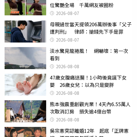
位驚艷全場 千萬網友被圈粉
2026-08-07
母親過世當天提領206萬辦後事「父子
遭判刑」 律師：搶錢先下手是罪
2026-08-07
淡水驚見龍捲風！ 網嚇壞：第一次
看到
2026-08-08
47歲女腹痛送醫！1小時後竟誕下女
嬰 26歲女兒：以為只是變胖
2026-08-08
熊本強震重創觀光業！4天內6.55萬人
次取消訂房 損失逾4億台幣
2026-08-08
吳宗憲突認離婚12年 起底「正牌憲