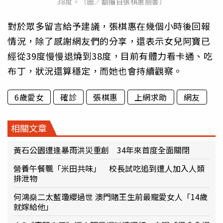
38度。（圖／翻攝自張棋惠臉書）
對於眾多留言給予建議，張棋惠在幾個小時後回報
情況，除了感謝網友們的分享，還表示女兒阿寶已
經從39度慢慢退燒到38度，目前有體力看卡通、吃
布丁，狀況還算穩定，而她也會持續觀察。
6歲愛女
確診
張棋惠
上網求助
網友
相關文章
黃石公園遭逢暴雨洪災重創 34年來首度全面關閉
營養午餐飄「米田共味」 校長試吃追到遭人加入人類
排泄物
何鴻燊二太藍瓊纓過世 澳門賭王生前最寵愛女人「14歲
就嫁給他」