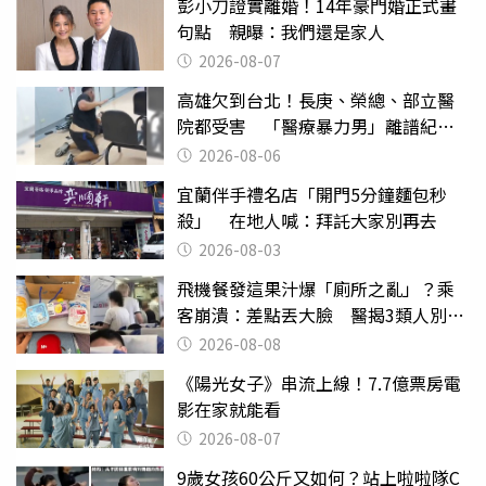
彭小刀證實離婚！14年豪門婚正式畫
句點 親曝：我們還是家人
2026-08-07
高雄欠到台北！長庚、榮總、部立醫
院都受害 「醫療暴力男」離譜紀錄
曝光
2026-08-06
宜蘭伴手禮名店「開門5分鐘麵包秒
殺」 在地人喊：拜託大家別再去
2026-08-03
飛機餐發這果汁爆「廁所之亂」？乘
客崩潰：差點丟大臉 醫揭3類人別亂
喝
2026-08-08
《陽光女子》串流上線！7.7億票房電
影在家就能看
2026-08-07
9歲女孩60公斤又如何？站上啦啦隊C