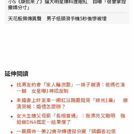
小S《康熙來了》逼大明星爆料遭眼紅 自曝「很會拿捏
撒嬌分寸」
天花板頻傳異聲 男子低頭滑手機5秒後慘被埋
延伸閱讀
找男友約會「家人輪流跟」…妹子崩潰：爸媽也湊
一腳 女星曝1神招反制
未婚妻上好友車…網紅沿路跟蹤見「綠光1幕」 崩
潰哭喊：婚禮怎麼辦？
女大生嫌父母窮「長相普通」：我漂亮又聰明 強
迫做DNA鑑定…結果傻了
一屍兩命…美22歲孕婦遭殺分屍「頭顱丟垃圾