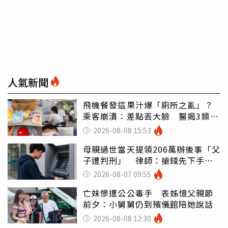
人氣新聞
飛機餐發這果汁爆「廁所之亂」？
乘客崩潰：差點丟大臉 醫揭3類人
別亂喝
2026-08-08 15:53
母親過世當天提領206萬辦後事「父
子遭判刑」 律師：搶錢先下手是
罪
2026-08-07 09:55
亡妹慘遭公公毒手 表姊憶父親節
前夕：小舅舅仍到殯儀館陪她說話
2026-08-08 12:30