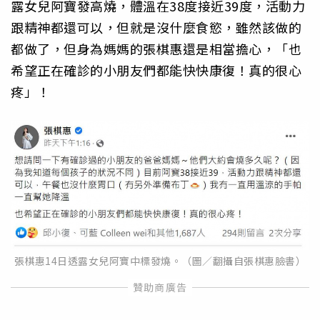
露女兒阿寶發高燒，體溫在38度接近39度，活動力
跟精神都還可以，但就是沒什麼食慾，雖然該做的
都做了，但身為媽媽的張棋惠還是相當擔心，「也
希望正在確診的小朋友們都能快快康復！真的很心
疼」！
張棋惠14日透露女兒阿寶中標發燒。（圖／翻攝自張棋惠臉書）