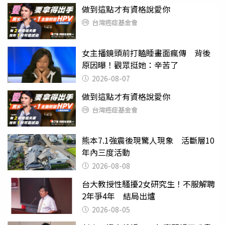
做到這點才有資格說愛你
台灣癌症基金會
女主播鏡頭前打瞌睡畫面瘋傳 背後
原因曝！觀眾挺她：辛苦了
2026-08-07
做到這點才有資格說愛你
台灣癌症基金會
熊本7.1強震後現驚人現象 活斷層10
年內三度活動
2026-08-08
台大教授性騷擾2女研究生！不服解聘
2年爭4年 結局出爐
2026-08-05