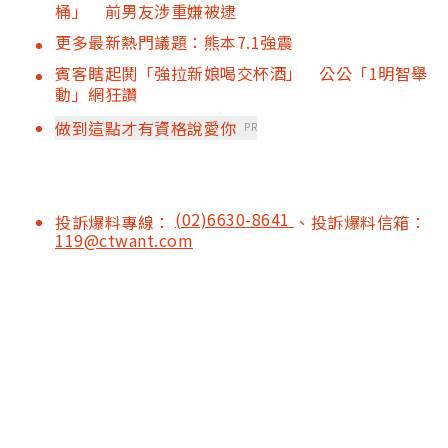
桶」 前男友涉重嫌被逮
更多最新熱門議題：熊本7.1強震
賓客瞎起鬨「強拉新娘喝交杯酒」 公公「1明智舉
動」網狂讚
做到這點才有資格說愛你
PR
(02)6630-8641
投訴爆料專線：
、投訴爆料信箱：
119@ctwant.com