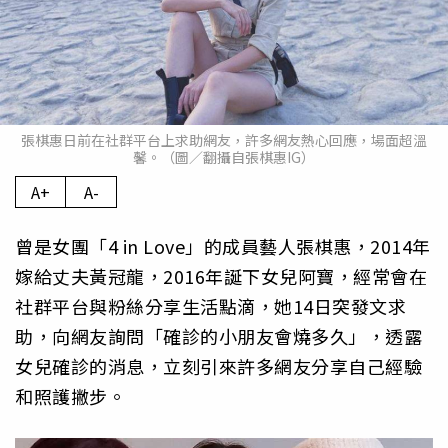
張棋惠日前在社群平台上求助網友，許多網友熱心回應，場面超溫
馨。（圖／翻攝自張棋惠IG）
A+
A-
曾是女團「4 in Love」的成員藝人張棋惠，2014年
嫁給丈夫黃冠龍，2016年誕下女兒阿寶，經常會在
社群平台與粉絲分享生活點滴，她14日突發文求
助，向網友詢問「確診的小朋友會燒多久」，透露
女兒確診的消息，立刻引來許多網友分享自己經驗
和照護撇步。