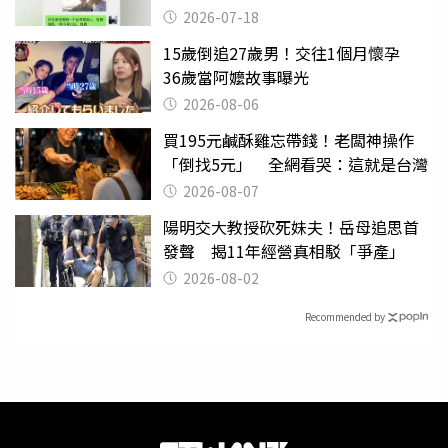
2026-07-18
15歲倒追27歲男！交往1個月懷孕
36歲當阿嬤故事曝光
2026-08-06
買195元鹹酥雞忘帶錢！老闆神操作
「倒找5元」 全網看哭：這就是台灣
2026-08-07
陽明交大教授砍死妹夫！岳母追思首
發聲 揭11年經營真相駁「爭產」
2026-08-02
Recommended by