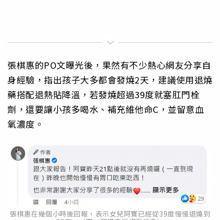
張棋惠的PO文曝光後，果然有不少熱心網友分享自
身經驗，指出孩子大多都會發燒2天，建議使用退燒
藥搭配退熱貼降溫，若發燒超過39度就塞肛門栓
劑，還要讓小孩多喝水、補充維他命C，並留意血
氧濃度。
張棋惠在幾個小時後回報，表示女兒阿寶已經從39度慢慢退燒到