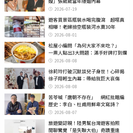
嫂」張葳葳當年隱婚內幕
2026-07-19
遊客買景區瓶裝水喝完腹瀉 超噁真
相曝！老婦撿空瓶裝河水賣30年
2026-08-01
松屋小編問「為何大家不來吃？」
一票人點出3大問題：滿手好牌打到爛
2026-08-08
徐莉玲打破沉默談兒子身世！心碎揭
徐子翔輕生內幕：帶給我巨大哀傷
2026-08-08
苦苓喊「唐朝不存在」 網紅批瞎編
歷史：李白、杜甫用鮮卑文寫詩？
2026-08-07
旅遊變認親！陸男幫台灣遊客拍照
閒聊驚覺「是失聯大伯」奇蹟重逢