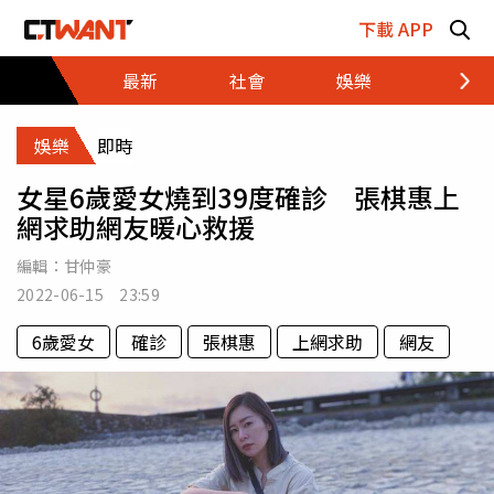
跳至主要內容區塊
下載 APP
最新
社會
娛樂
財經
娛樂
即時
女星6歲愛女燒到39度確診 張棋惠上
網求助網友暖心救援
編輯：
甘仲豪
2022-06-15 23:59
6歲愛女
確診
張棋惠
上網求助
網友