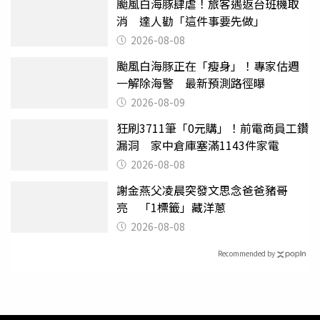
颱風白海豚肆虐！旅客遇返台班機取
消 達人勸「這件事要先做」
2026-08-08
颱風白海豚正在「瘦身」！專家估週
一解除海警 最新預測路徑曝
2026-08-09
狂刷3711筆「0元購」！前電商員工鑽
漏洞 家中倉庫塞滿1143件家電
2026-08-08
謝金燕父凌晨突發文思念爸爸豬哥
亮 「1標籤」藏洋蔥
2026-08-08
Recommended by