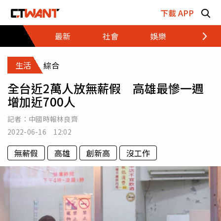
跳至主要內容區塊
下載 APP
最新
社會
娛樂
財經
生活
綜合
全台近2萬人放無薪假 高雄最慘一週
增加近700人
記者：
中國時報林良齊
2022-06-16 12:02
無薪假
高雄
創新高
沒工作