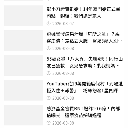
彭小刀證實離婚！14年豪門婚正式畫
句點 親曝：我們還是家人
2026-08-07
飛機餐發這果汁爆「廁所之亂」？乘
客崩潰：差點丟大臉 醫揭3類人別亂
喝
2026-08-08
55歲女攀「八大秀」失聯4天！同行山
友已獲救 女兒急求助：剩我媽媽還
沒找到
2026-08-08
YouTuber花19萬開箱度假村「到場遭
拒入住＋報警」 粉絲怒灌1星負評
2026-08-08
慈濟基金會買BNT遭詐10.6億！內部
信曝光 還原疫苗採購過程
2026-08-08