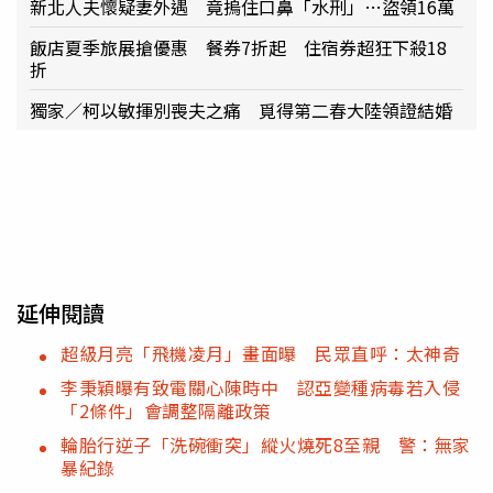
新北人夫懷疑妻外遇 竟摀住口鼻「水刑」…盜領16萬
飯店夏季旅展搶優惠 餐券7折起 住宿券超狂下殺18
折
獨家／柯以敏揮別喪夫之痛 覓得第二春大陸領證結婚
延伸閱讀
超級月亮「飛機凌月」畫面曝 民眾直呼：太神奇
李秉穎曝有致電關心陳時中 認亞變種病毒若入侵
「2條件」會調整隔離政策
輪胎行逆子「洗碗衝突」縱火燒死8至親 警：無家
暴紀錄