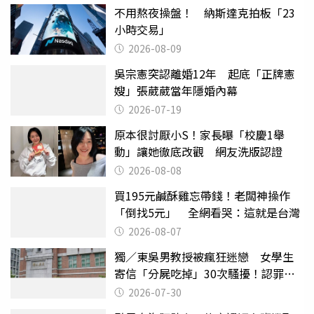
不用熬夜操盤！ 納斯達克拍板「23
小時交易」
2026-08-09
吳宗憲突認離婚12年 起底「正牌憲
嫂」張葳葳當年隱婚內幕
2026-07-19
原本很討厭小S！家長曝「校慶1舉
動」讓她徹底改觀 網友洗版認證
2026-08-08
買195元鹹酥雞忘帶錢！老闆神操作
「倒找5元」 全網看哭：這就是台灣
2026-08-07
獨／東吳男教授被瘋狂迷戀 女學生
寄信「分屍吃掉」30次騷擾！認罪免
關
2026-07-30