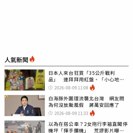
人氣新聞
日本人來台狂買「35公斤戰利
品」 連拜拜用紅盤、「小心地
滑」告示牌也帶回家
2026-08-09 11:08
白海豚外圍環流襲北台灣 網友問
為何沒放颱風假 蔣萬安回應了
2026-08-09 11:33
以為在搭公車？2女拖行李箱直闖停
機坪「揮手攔機」 荒謬影片曝網