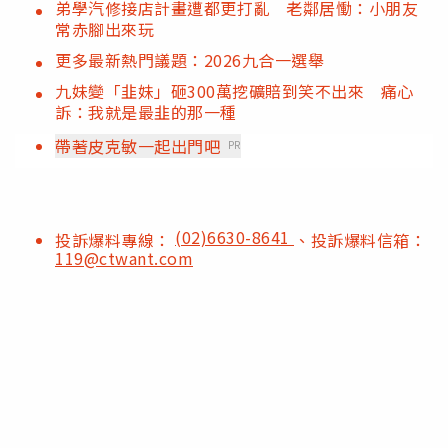
弟學汽修接店計畫遭都更打亂 老鄰居慟：小朋友
常赤腳出來玩
更多最新熱門議題：2026九合一選舉
九妹變「韭妹」砸300萬挖礦賠到笑不出來 痛心
訴：我就是最韭的那一種
帶著皮克敏一起出門吧
PR
(02)6630-8641
投訴爆料專線：
、投訴爆料信箱：
119@ctwant.com