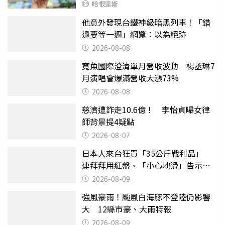
哈根達斯
他意外發現台鐵神級暗黑列車！「錯
過要等一週」網驚：以為絕跡
2026-08-08
寬魚國際澄清單月營收波動 楊丞琳7
月演唱會爆滿營收大漲73%
2026-08-08
慈濟遭詐走10.6億！ 李怡貞曝女律
師背景提4疑點
2026-08-07
日本人來台狂買「35公斤戰利品」
連拜拜用紅盤、「小心地滑」告示牌
也帶回家
2026-08-09
強風豪雨！颱風白海豚不登陸仍影響
大 12縣市豪、大雨特報
2026-08-09