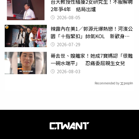
台大教授性騷擾2女研究生！不服解聘
2年爭4年 結局出爐
2026-08-05
辣露內在美1／郭源元爆熱戀！河濱公
園「十指緊扣」帥氣KOL 新歡身份
曝光
2026-07-29
哥去世、嫂離家！她成7寶媽認「很難
一碗水端平」 忍痛委屈親生女兒
2026-08-03
Recommended by