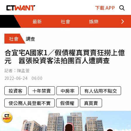
跳至主要內容區塊
下載 APP
最新
社會
娛樂
財經
社會
調查
合宜宅A國家1／假債權真買賣狂撈上億
元 囂張投資客法拍團百人遭調查
記者：
陳孟萱
2022-06-24 06:00
投資客
十年禁賣
中房率
有人佔用不點交
使公務人員登載不實
假債權
真買賣