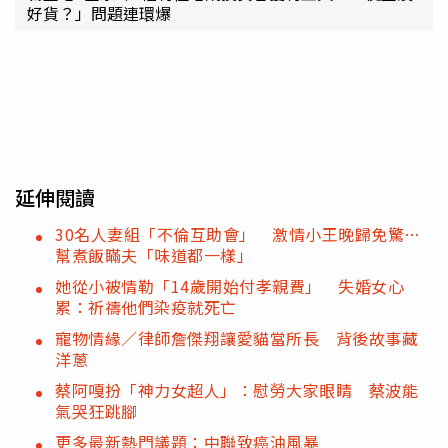
好貨？」問題連環爆
延伸閱讀
30名人妻組「不倫互助會」 激情小王晚歸免驚…
幫煮飯瞞夫「味道都一樣」
她從小被情勒「14歲開始付孝親費」 失婚女心
累：祈禱他們染疫就死亡
寵物情緣／律師詹傑翔讓愛貓當所長 背後故事藏
洋蔥
蔡阿嘎扮「神力女超人」：慰勞大家眼睛 蔡波能
氣哭狂跳腳
更多最新熱門議題：中聯致癌油風暴