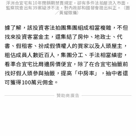
浮洲合宜宅有10年閉鎖期禁賣規定，卻有多件法拍屋流入市面，
監察院查出有39案疑涉不法，對內政部和國發會提出糾正。（圖
／黃耀徵攝）
據了解，該投資客法拍團集團組成相當複雜，不但
找來投資客當金主，還集結了房仲、地政士、代
書、假租客、扮成假債權人的買家以及人頭屋主，
粗估成員人數近百人，集團分工、手法相當縝密，
看準合宜宅比周邊房價便宜，除了在合宜宅抽籤前
找好假人頭參與抽籤，提高「中房率」，抽中者還
可獲得100萬元佣金。