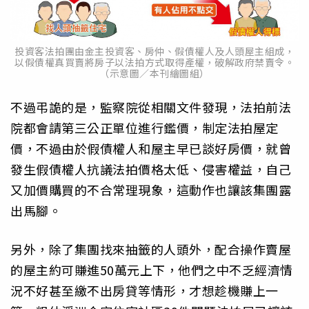
投資客法拍團由金主投資客、房仲、假債權人及人頭屋主組成，
以假債權真買賣將房子以法拍方式取得產權，破解政府禁賣令。
（示意圖／本刊繪圖組）
不過弔詭的是，監察院從相關文件發現，法拍前法
院都會請第三公正單位進行鑑價，制定法拍屋定
價，不過由於假債權人和屋主早已談好房價，就曾
發生假債權人抗議法拍價格太低、侵害權益，自己
又加價購買的不合常理現象，這動作也讓該集團露
出馬腳。
另外，除了集團找來抽籤的人頭外，配合操作賣屋
的屋主約可賺進50萬元上下，他們之中不乏經濟情
況不好甚至繳不出房貸等情形，才想趁機賺上一