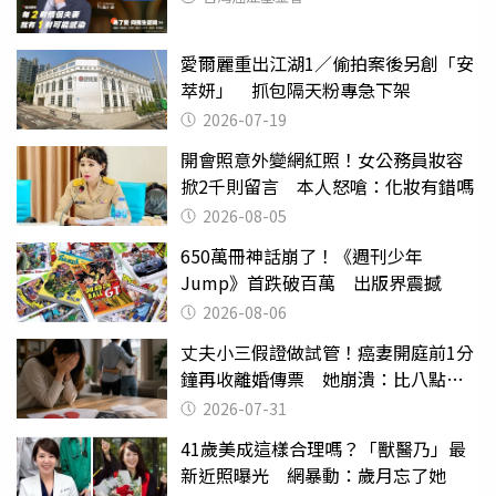
愛爾麗重出江湖1／偷拍案後另創「安
萃妍」 抓包隔天粉專急下架
2026-07-19
開會照意外變網紅照！女公務員妝容
掀2千則留言 本人怒嗆：化妝有錯嗎
2026-08-05
650萬冊神話崩了！《週刊少年
Jump》首跌破百萬 出版界震撼
2026-08-06
丈夫小三假證做試管！癌妻開庭前1分
鐘再收離婚傳票 她崩潰：比八點檔
還扯
2026-07-31
41歲美成這樣合理嗎？「獸醫乃」最
新近照曝光 網暴動：歲月忘了她