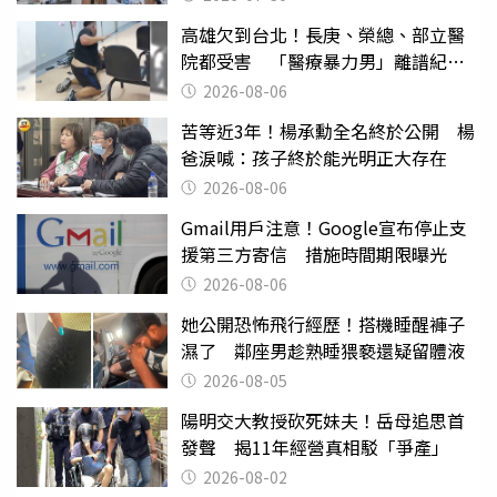
高雄欠到台北！長庚、榮總、部立醫
院都受害 「醫療暴力男」離譜紀錄
曝光
2026-08-06
苦等近3年！楊承勳全名終於公開 楊
爸淚喊：孩子終於能光明正大存在
2026-08-06
Gmail用戶注意！Google宣布停止支
援第三方寄信 措施時間期限曝光
2026-08-06
她公開恐怖飛行經歷！搭機睡醒褲子
濕了 鄰座男趁熟睡猥褻還疑留體液
2026-08-05
陽明交大教授砍死妹夫！岳母追思首
發聲 揭11年經營真相駁「爭產」
2026-08-02