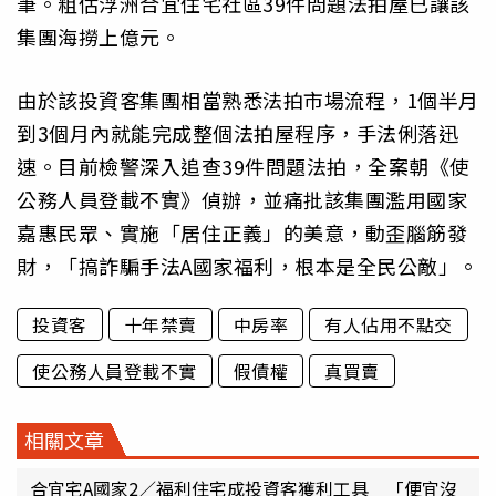
筆。粗估浮洲合宜住宅社區39件問題法拍屋已讓該
集團海撈上億元。
由於該投資客集團相當熟悉法拍市場流程，1個半月
到3個月內就能完成整個法拍屋程序，手法俐落迅
速。目前檢警深入追查39件問題法拍，全案朝《使
公務人員登載不實》偵辦，並痛批該集團濫用國家
嘉惠民眾、實施「居住正義」的美意，動歪腦筋發
財，「搞詐騙手法A國家福利，根本是全民公敵」。
投資客
十年禁賣
中房率
有人佔用不點交
使公務人員登載不實
假債權
真買賣
相關文章
合宜宅A國家2／福利住宅成投資客獲利工具 「便宜沒