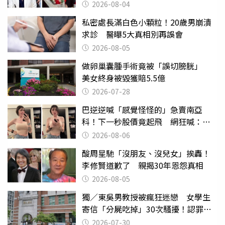
2026-08-04
私密處長滿白色小顆粒！20歲男崩潰
求診 醫曝5大真相別再誤會
2026-08-05
做卵巢囊腫手術竟被「誤切膀胱」
美女終身被毀獲賠5.5億
2026-07-28
巴逆逆喊「感覺怪怪的」急賣南亞
科！下一秒股價竟起飛 網狂喊：大V
天龍
2026-08-06
酸周星馳「沒朋友、沒兒女」挨轟！
李修賢道歉了 親揭30年恩怨真相
2026-08-05
獨／東吳男教授被瘋狂迷戀 女學生
寄信「分屍吃掉」30次騷擾！認罪免
關
2026-07-30