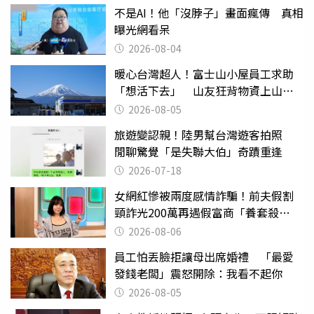
不是AI！他「沒脖子」畫面瘋傳 真相
曝光網看呆
2026-08-04
暖心台灣超人！富士山小屋員工求助
「想活下去」 山友狂背物資上山：
台灣真的是寶島
2026-08-05
旅遊變認親！陸男幫台灣遊客拍照
閒聊驚覺「是失聯大伯」奇蹟重逢
2026-07-18
女網紅慘被兩度感情詐騙！前夫假割
頸詐光200萬再遇假富商「養套殺
2000萬」
2026-08-06
員工怕丟臉拒讓母出席婚禮 「最愛
發錢老闆」震怒開除：我看不起你
2026-08-05