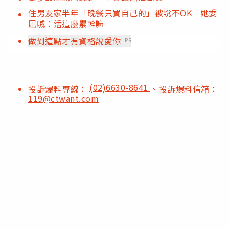
住男友家半年「晚餐只買自己的」被說不OK 她委
屈喊：活這麼累幹嘛
做到這點才有資格說愛你
PR
(02)6630-8641
投訴爆料專線：
、投訴爆料信箱：
119@ctwant.com