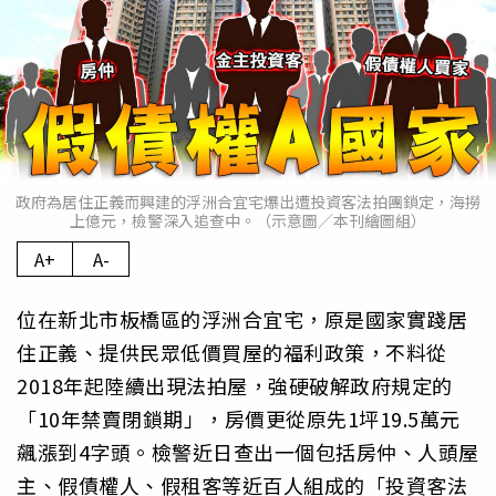
政府為居住正義而興建的浮洲合宜宅爆出遭投資客法拍團鎖定，海撈
上億元，檢警深入追查中。（示意圖／本刊繪圖組）
A+
A-
位在新北市板橋區的浮洲合宜宅，原是國家實踐居
住正義、提供民眾低價買屋的福利政策，不料從
2018年起陸續出現法拍屋，強硬破解政府規定的
「10年禁賣閉鎖期」，房價更從原先1坪19.5萬元
飆漲到4字頭。檢警近日查出一個包括房仲、人頭屋
主、假債權人、假租客等近百人組成的「投資客法