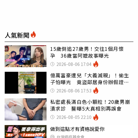
人氣新聞
15歲倒追27歲男！交往1個月懷
孕 36歲當阿嬤故事曝光
2026-08-06 17:04
億萬富豪遭兒「大義滅親」！偷生
子怕曝光 竟盜鄰居身份辦假證落
戶
2026-08-06 17:53
私密處長滿白色小顆粒！20歲男崩
潰求診 醫曝5大真相別再誤會
2026-08-05 22:10
做到這點才有資格說愛你
台灣癌症基金會