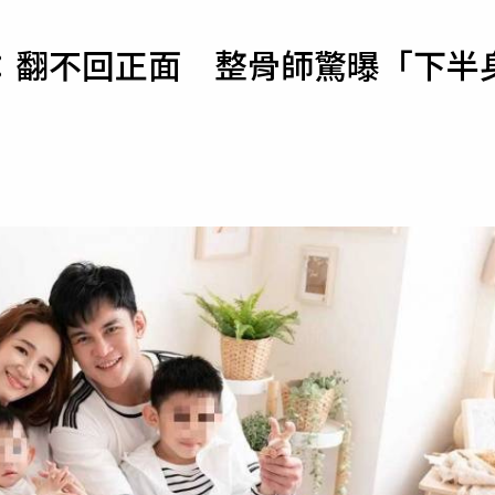
寵物
：翻不回正面 整骨師驚曝「下半
運勢
運動
梅酒