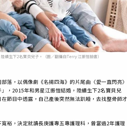
陸續生下2名寶貝兒子。（圖／翻攝自Terry 江振愷臉書）
田部落，以偶像劇《名揚四海》的片尾曲〈愛一直閃亮
」，2015年和男星江振愷結婚，陸續生下2名寶貝兒
日在節目中透露，自己產後突然無法趴睡，去找整骨師
不寬裕，決定就讀長庚護專五專護理科，曾當過2年護理