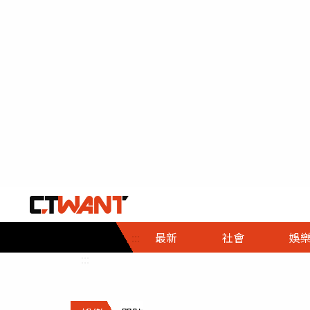
社會首頁
娛樂首頁
財經首頁
政
:::
最新
社會
娛
時事
即時
熱線
:::
直擊
大條
人物
調查
專題
３Ｃ