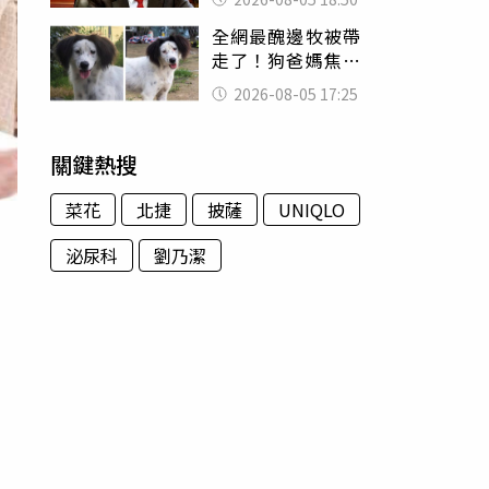
除：我看不起你
全網最醜邊牧被帶
走了！狗爸媽焦慮
到送醫 農場急喊
2026-08-05 17:25
一句話
關鍵熱搜
菜花
北捷
披薩
UNIQLO
泌尿科
劉乃潔
〉
才