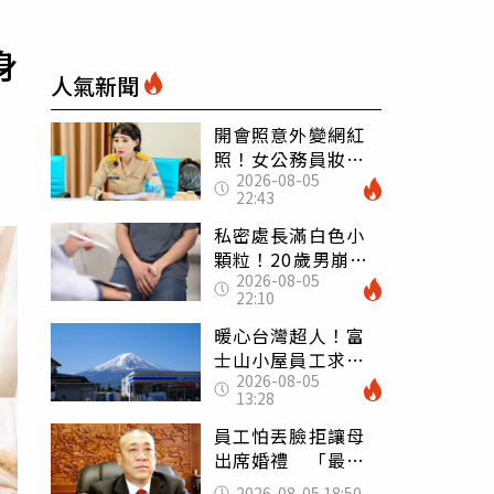
身
人氣新聞
開會照意外變網紅
照！女公務員妝容
2026-08-05
掀2千則留言 本人
22:43
怒嗆：化妝有錯嗎
私密處長滿白色小
顆粒！20歲男崩潰
2026-08-05
求診 醫曝5大真相
22:10
別再誤會
暖心台灣超人！富
士山小屋員工求助
2026-08-05
「想活下去」 山
13:28
友狂背物資上山：
台灣真的是寶島
員工怕丟臉拒讓母
出席婚禮 「最愛
發錢老闆」震怒開
2026-08-05 18:50