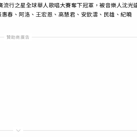
中廣流行之星全球華人歌唱大賽奪下冠軍，被音樂人沈光
張惠春、阿洛、王宏恩、高慧君、安欽澐、民雄、紀曉