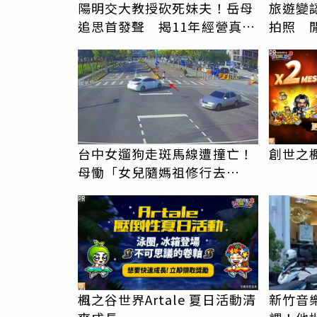
陽明交大教授砍死妹夫！岳母
旅遊變
追思首發聲 揭11年經營真相
拍照 
駁「爭產」
伯」奇
PR
台中女遛狗走斑馬線遭撞亡！
創世之
母慟「女兒隨媽祖修行去
了」 駕駛過失致死判9月
PR
楓之谷世界Artale 夏日活動清
新竹音