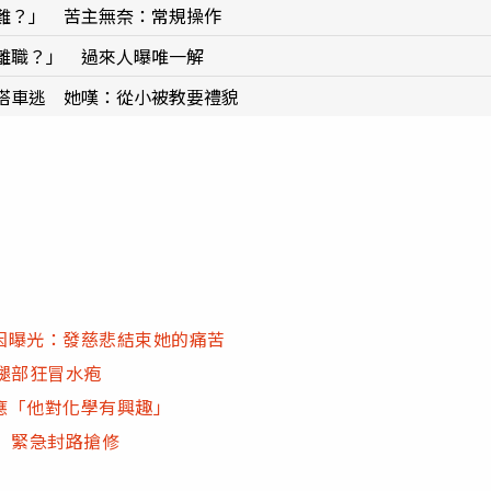
難？」 苦主無奈：常規操作
離職？」 過來人曝唯一解
搭車逃 她嘆：從小被教要禮貌
因曝光：發慈悲結束她的痛苦
腿部狂冒水疱
應「他對化學有興趣」
 緊急封路搶修