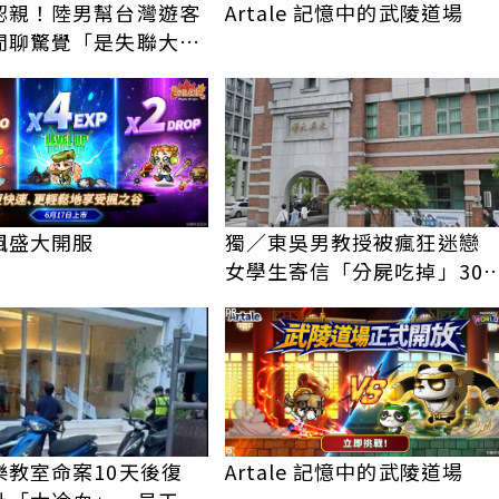
認親！陸男幫台灣遊客
Artale 記憶中的武陵道場
閒聊驚覺「是失聯大
蹟重逢
楓盛大開服
獨／東吳男教授被瘋狂迷
女學生寄信「分屍吃掉」30
騷擾！認罪免關
PR
樂教室命案10天後復
Artale 記憶中的武陵道場