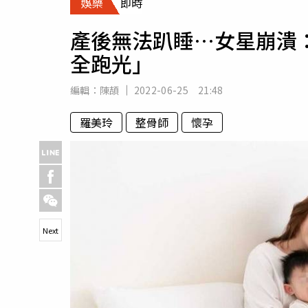
娛樂
即時
人物
汽車
產後無法趴睡…女星崩潰
專欄
全跑光」
房產新勢力
編輯：
陳頡
2022-06-25 21:48
羅美玲
整骨師
懷孕
Next