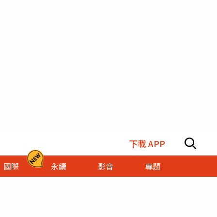
下載 APP
國際
永續
影音
專題