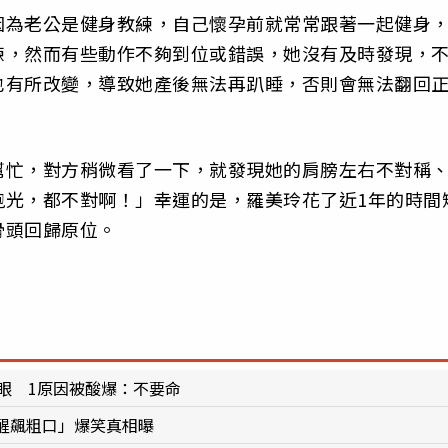
因為老公是健身教練，自己懷孕前就常常跟著一起健身
練，然而有些動作不夠到位或錯誤，她沒有及時發現，
也有所改變，導致她產後無法再趴睡，否則會無法翻回
幫忙，對方稍微看了一下，就發現她的肩膀左右不對稱
跑光，都不對啊！」幸運的是，羅美玲花了近1年的時間
骨頭回歸原位。
眼 1原因被酸爆：不要命
醒飆粗口」爆笑真相曝