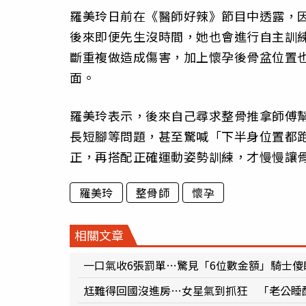
羅美玲日前在《醫師好辣》節目中透露，
後來即便先生沒時間，她也會進行自主訓
斷重複做造成傷害，加上懷孕後骨盆位置
面。
羅美玲表示，後來自己尋求整骨推拿師傅
長短腳等問題，甚至驚喊「下半身位置都
正，再搭配正確運動姿勢訓練，才慢慢讓
羅美玲
整骨師
懷孕
相關文章
一口氣收6張罰單…驚見「6位數金額」騎士傻
尪難得回國沒進房…女星氣到抓狂 「老公睡