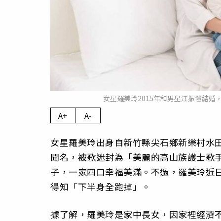
女星羅美玲2015年和男星江振愷結婚，
A+
A-
女星羅美玲出身自新竹縣尖石鄉新樂村水
聞名，被歌迷封為「美麗的高山族護士歌手
子，一家四口幸福美滿。不過，羅美玲近
得知「下半身全跑掉」。
據了解，羅美玲是家中長女，因家裡經濟