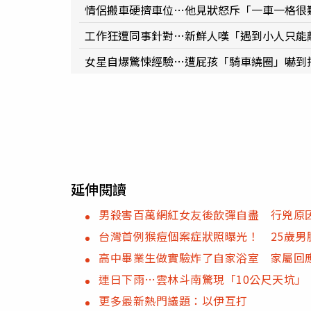
情侶搬車硬擠車位…他見狀怒斥「一車一格很
工作狂遭同事針對…新鮮人嘆「遇到小人只能
女星自爆驚悚經驗…遭屁孩「騎車繞圈」嚇到
延伸閱讀
男殺害百萬網紅女友後飲彈自盡 行兇原
台灣首例猴痘個案症狀照曝光！ 25歲男
高中畢業生做實驗炸了自家浴室 家屬回
連日下雨…雲林斗南驚現「10公尺天坑」
更多最新熱門議題：以伊互打