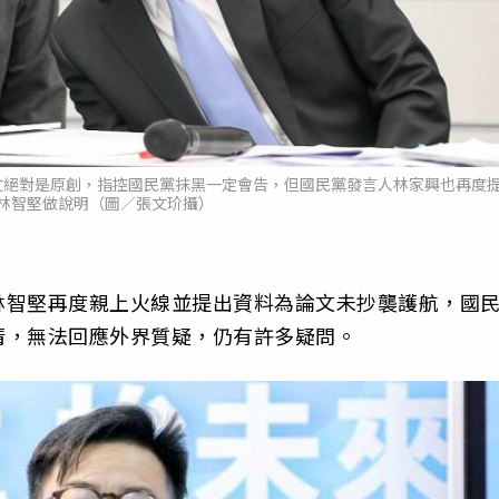
文絕對是原創，指控國民黨抹黑一定會告，但國民黨發言人林家興也再度
林智堅做說明（圖／張文玠攝）
林智堅再度親上火線並提出資料為論文未抄襲護航，國
清，無法回應外界質疑，仍有許多疑問。