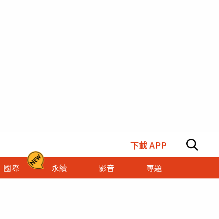
下載 APP
國際
永續
影音
專題