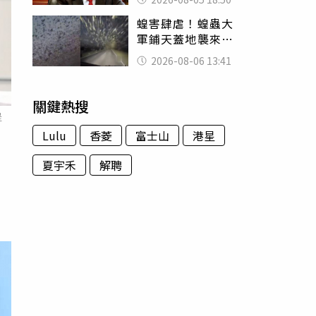
除：我看不起你
蝗害肆虐！蝗蟲大
軍鋪天蓋地襲來宛
如末日 網驚：聖
2026-08-06 13:41
經十災
關鍵熱搜
提
Lulu
香菱
富士山
港星
夏宇禾
解聘
民