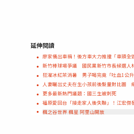
延伸閱讀
廖家儀出車禍！後方車大力推撞「車頭全毀
新竹棒球場爭議 國民黨新竹市長候選人
狂灌冰紅茶消暑 男子喝完竟「吐血1公
人妻曬出丈夫在生小孩前後髮量對比圖 
更多最新熱門議題：國三生被刺死
福原愛回台「接走家人後失聯」！江宏傑
楓之谷世界 楓星 阿里山開放