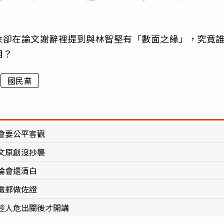
余卻在論文謝辭裡提到與林智堅有「數面之緣」，究竟
明？
國民黨
會要公平客觀
文原創沒抄襲
倫會還清白
電郵做佐證
趁人危出關後才開講