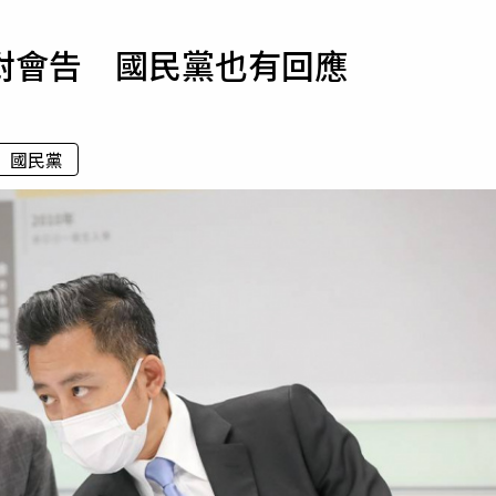
寵物
對會告 國民黨也有回應
運勢
運動
梅酒
國民黨