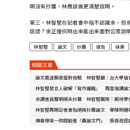
明沒有抄襲，林應該做更清楚說明。
第三，林智堅在記者會中指不認識余，但
說謊？余正煌何時出來能出來面對公眾說
林智堅
論文
抄襲
提告
抹黑
相關文章
論文風波願意面對檢驗 林智堅籲：台大學倫
林智堅發言人破解「寫作邏輯」 再度強調論
余調查員聲明絕未抄襲 林智堅團隊：期待學
林智堅再開記者會指絕無抄襲論文 舉陳明通
傳幕僚第一時間勸進「轟論文門」 張善政拒