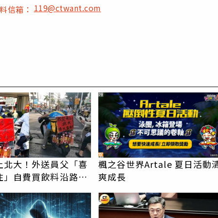
119@ctwant.com
爆料信箱：
PR
上北大！外送員父「喜
楓之谷世界Artale 夏日活動
住」自費買飲料沿路送
爽成長
台霸氣幫付學費