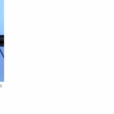
度
畫
曾