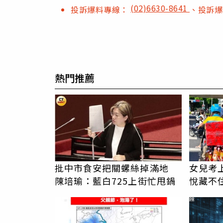
(02)6630-8641
投訴爆料專線：
、投訴
熱門推薦
批中市食安把關螺絲掉滿地
女兒考
陳培瑜：藍白725上街忙甩鍋
悅藏不
人 平
PR