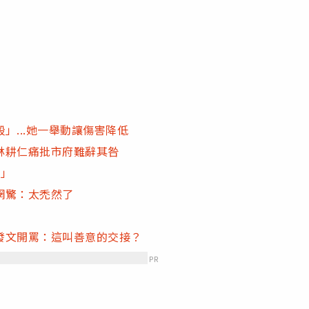
」...她一舉動讓傷害降低
林耕仁痛批市府難辭其咎
升」
網驚：太禿然了
發文開罵：這叫善意的交接？
PR