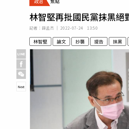
政治
焦點
人物
汽車
林智堅再批國民黨抹黑絕
專欄
房產新勢力
記者：
薛孟杰
2022-07-24 13:50
林智堅
論文
抄襲
提告
抹黑
Next