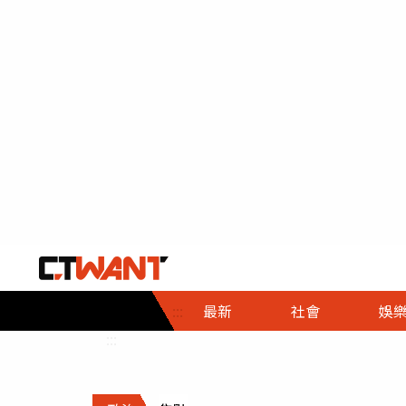
社會首頁
娛樂首頁
財經首頁
政
:::
最新
社會
娛
時事
即時
熱線
:::
直擊
大條
人物
調查
專題
３Ｃ