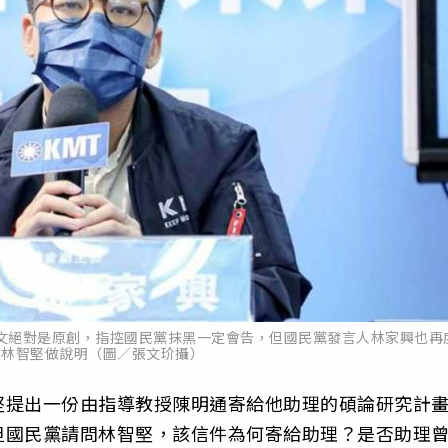
文絕對是原創，指控國民黨抹黑一定會告，但國民黨發言人林家興也再
籲林智堅做說明（圖／張文玠攝）
堅提出一份由指導教授陳明通寄給他助理的碩論研究計
但國民黨請問林智堅，該信件為何寄給助理？是否助理