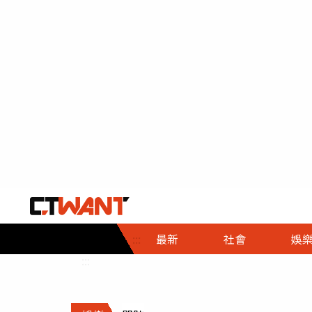
社會首頁
娛樂首頁
財經首頁
政
:::
最新
社會
娛
時事
即時
熱線
:::
直擊
大條
人物
調查
專題
３Ｃ