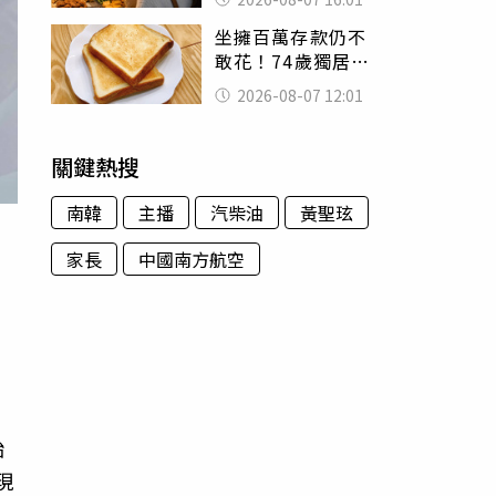
看哭：這就是台灣
坐擁百萬存款仍不
敢花！74歲獨居翁
「1餐只吃1片吐
2026-08-07 12:01
司」 半年後暴瘦
嚇壞女兒
關鍵熱搜
南韓
主播
汽柴油
黃聖玹
家長
中國南方航空
，
始
現