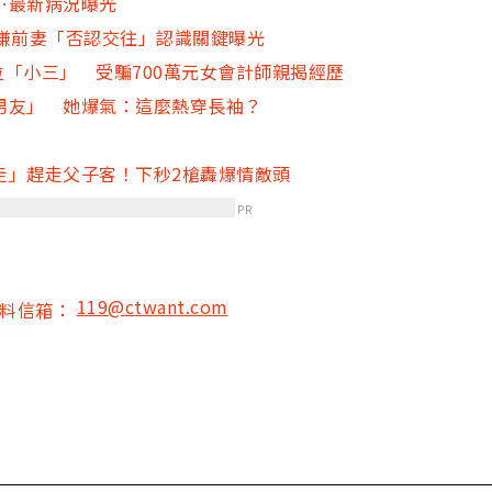
…最新病況曝光
嫌前妻「否認交往」認識關鍵曝光
位「小三」 受騙700萬元女會計師親揭經歷
男友」 她爆氣：這麼熱穿長袖？
走」趕走父子客！下秒2槍轟爆情敵頭
PR
119@ctwant.com
爆料信箱：