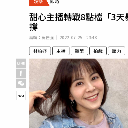
娛樂
即時
人物
汽車
甜心主播轉戰8點檔「3天
專欄
撐
房產新勢力
編輯：
黃任強
2022-07-25 23:48
林柏妤
主播
轉型
拍戲
壓力
Next