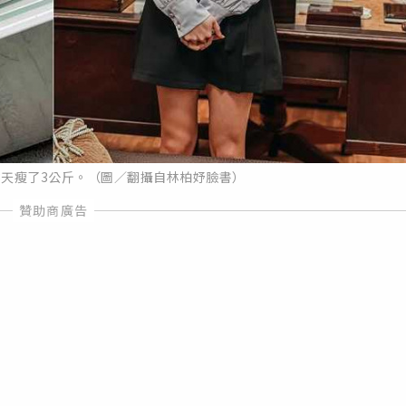
3天瘦了3公斤。（圖／翻攝自林柏妤臉書）