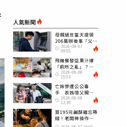
苦
人氣新聞
母親過世當天提領
206萬辦後事「父子
2026-08-07
遭判刑」 律師：
09:55
搶錢先下手是罪
飛機餐發這果汁爆
「廁所之亂」？乘
2026-08-08
客崩潰：差點丟大
15:53
臉 醫揭3類人別亂
喝
亡妹慘遭公公毒
手 表姊憶父親節
2026-08-08
前夕：小舅舅仍到
12:30
殯儀館陪她說話
買195元鹹酥雞忘帶
錢！老闆神操作
「倒找5元」 全網
2026-08-07 16:01