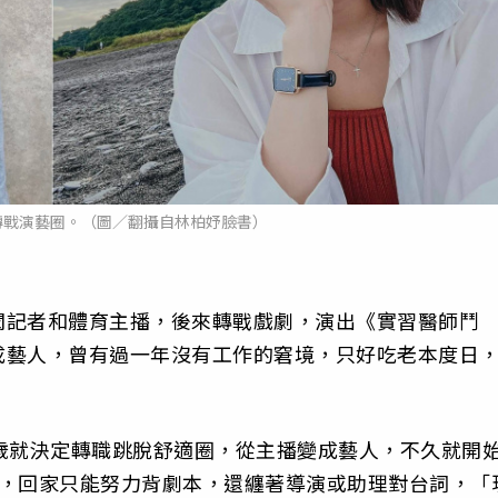
轉戰演藝圈。（圖／翻攝自林柏妤臉書）
聞記者和體育主播，後來轉戰戲劇，演出《實習醫師鬥
成藝人，曾有過一年沒有工作的窘境，只好吃老本度日
歲就決定轉職跳脫舒適圈，從主播變成藝人，不久就開
大，回家只能努力背劇本，還纏著導演或助理對台詞，「