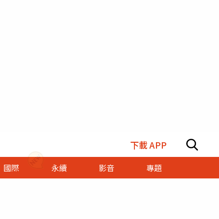
下載 APP
國際
永續
影音
專題