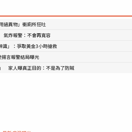
包用過異物」衝廁所狂吐
」 氣炸報警：不會再寬容
訣辨識」：爭取黃金3小時搶救
駛揚言報警結局曝光
人」 家人曝真正目的：不是為了防賊