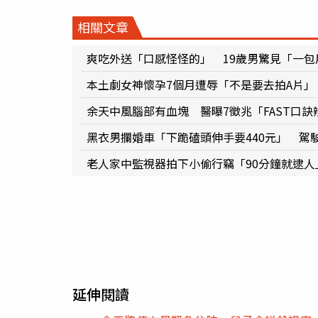
相關文章
爽吃外送「口感怪怪的」 19歲男驚見「一
本土劇女神懷孕7個月遭辱「不是要去拍A片
余天中風腦部有血塊 醫曝7徵兆「FAST口
黑衣男攔婚車「下跪磕頭伸手要440元」 駕
老人家中監視器拍下小偷行竊「90分鐘就逮
延伸閱讀