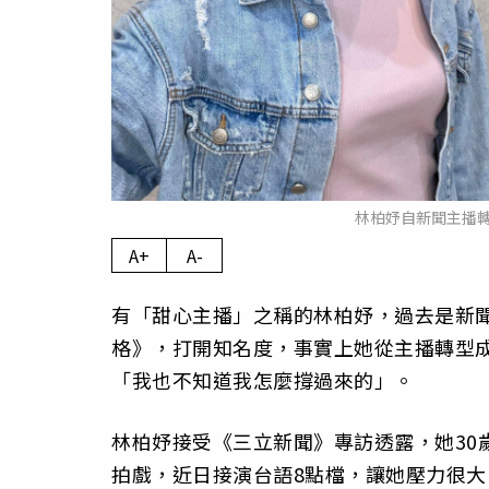
林柏妤自新聞主播
A+
A-
有「甜心主播」之稱的林柏妤，過去是新
格》，打開知名度，事實上她從主播轉型
「我也不知道我怎麼撐過來的」。
林柏妤接受《三立新聞》專訪透露，她30
拍戲，近日接演台語8點檔，讓她壓力很