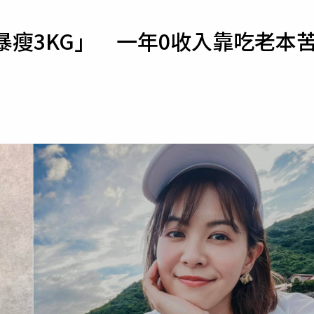
寵物
暴瘦3KG」 一年0收入靠吃老本
運勢
運動
梅酒