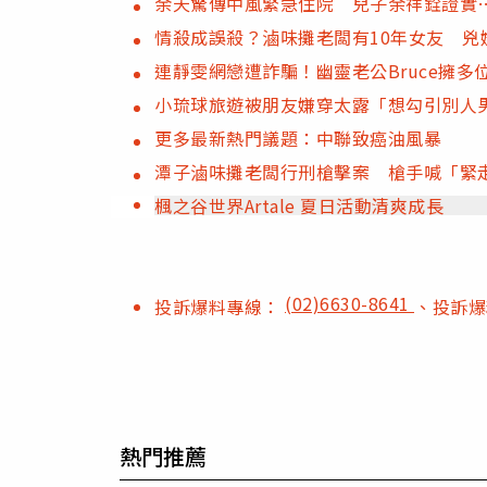
余天驚傳中風緊急住院 兒子余祥銓證實
情殺成誤殺？滷味攤老闆有10年女友 兇
連靜雯網戀遭詐騙！幽靈老公Bruce擁多
小琉球旅遊被朋友嫌穿太露「想勾引別人
更多最新熱門議題：中聯致癌油風暴
潭子滷味攤老闆行刑槍擊案 槍手喊「緊
楓之谷世界Artale 夏日活動清爽成長
(02)6630-8641
投訴爆料專線：
、投訴
熱門推薦