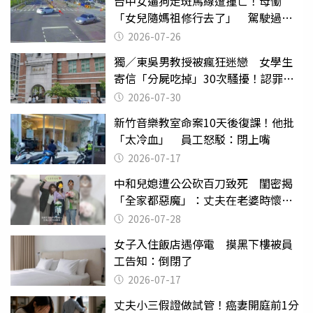
台中女遛狗走斑馬線遭撞亡！母慟
「女兒隨媽祖修行去了」 駕駛過失
致死判9月
2026-07-26
獨／東吳男教授被瘋狂迷戀 女學生
寄信「分屍吃掉」30次騷擾！認罪免
關
2026-07-30
新竹音樂教室命案10天後復課！他批
「太冷血」 員工怒駁：閉上嘴
2026-07-17
中和兒媳遭公公砍百刀致死 閨密揭
「全家都惡魔」：丈夫在老婆時懷孕
摔東西
2026-07-28
女子入住飯店遇停電 摸黑下樓被員
工告知：倒閉了
2026-07-17
丈夫小三假證做試管！癌妻開庭前1分