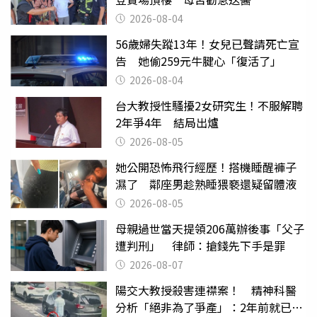
2026-08-04
56歲婦失蹤13年！女兒已聲請死亡宣
告 她偷259元牛腱心「復活了」
2026-08-04
台大教授性騷擾2女研究生！不服解聘
2年爭4年 結局出爐
2026-08-05
她公開恐怖飛行經歷！搭機睡醒褲子
濕了 鄰座男趁熟睡猥褻還疑留體液
2026-08-05
母親過世當天提領206萬辦後事「父子
遭判刑」 律師：搶錢先下手是罪
2026-08-07
陽交大教授殺害連襟案！ 精神科醫
分析「絕非為了爭產」：2年前就已言