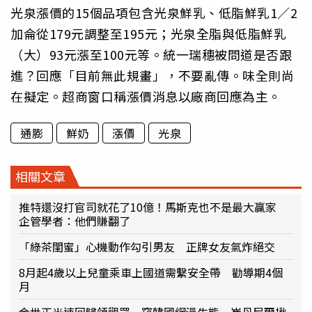
光泉漲價的15個品項包含光泉鮮乳、低脂鮮乳1／2
加侖從179元調整至195元；光泉全脂與低脂鮮乳
（大）93元漲至100元等。統一瑞穗被問道是否跟
進？回應「目前無此規畫」，不要亂傳。味全則尚
在擬定。超商窗口稱漲價消息以廠商回應為主。
通膨
鮮奶
漲價
光泉
相關文章
推特還沒打官司就花了10億！馬斯克也不是最大贏家
企管學者：他們賺翻了
「綠茶閨蜜」心機動作勾引男友 正牌女友氣炸絕交
8月起4歲以上兒童乘車上國道需繫安全帶 勸導期4個
月
金世正光速回歸領觀眾一窺韓國網漫生態 崔丹尼爾揪