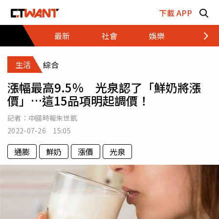
跳至主要內容區塊
下載 APP
最新
社會
娛樂
財經
生活
綜合
漲幅最高9.5％ 光泉認了「鮮奶將漲
價」…這15品項明起調價！
記者：
中國時報朱世凱
2022-07-26 15:05
通膨
鮮奶
漲價
光泉