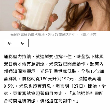
光泉證實鮮奶價格調漲，將從超商通路開始。（圖／達志）
A+
A-
通膨壓力持續，就連鮮奶也撐不住，味全旗下林鳳
營日前才傳有意調漲，光泉就已開始動作。超商內
部通知圖表顯示，光是乳香世家低脂、全脂1／2加
侖鮮乳，價格就從180元升到197元，漲幅最高達
9.5％，光泉也證實消息，坦言明（27日）開始，全
家、萊爾富就會照著價目表走，「其他通路則需配
合時間陸續調漲，價格還在商討中。」