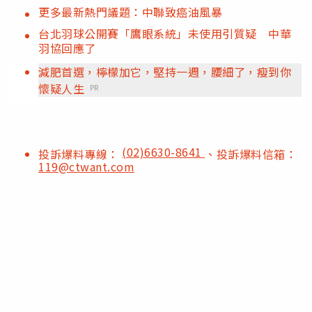
更多最新熱門議題：中聯致癌油風暴
台北羽球公開賽「鷹眼系統」未使用引質疑 中華
羽協回應了
減肥首選，檸檬加它，堅持一週，腰細了，瘦到你
懷疑人生
PR
(02)6630-8641
投訴爆料專線：
、投訴爆料信箱：
119@ctwant.com