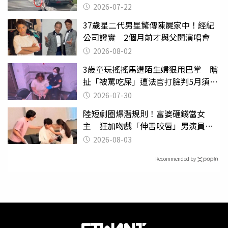
行詭異
2026-07-22
37歲星二代男星驚傳陳屍家中！經紀
公司證實 2個月前才與父開演唱會
2026-08-02
3歲童玩搖搖馬遭陌生婦狠甩巴掌 瞎
扯「被罵吃屎」遭法官打臉判5月須入
監
2026-07-30
陸短劇圈爆潛規則！富婆砸錢當女
主 狂加吻戲「伸舌咬唇」男演員崩
潰
2026-08-03
Recommended by