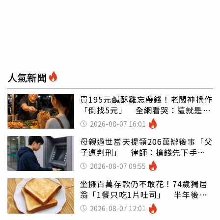
人氣新聞
買195元鹹酥雞忘帶錢！老闆神操作
「倒找5元」 全網看哭：這就是台
灣
2026-08-07 16:01
母親過世當天提領206萬辦後事「父
子遭判刑」 律師：搶錢先下手是
罪
2026-08-07 09:55
坐擁百萬存款仍不敢花！74歲獨居
翁「1餐只吃1片吐司」 半年後暴
瘦嚇壞女兒
2026-08-07 12:01