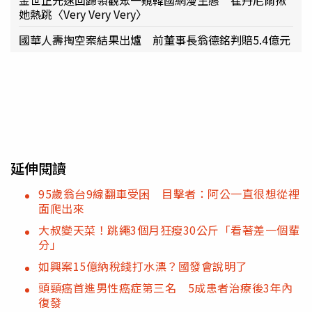
她熱跳〈Very Very Very〉
國華人壽掏空案結果出爐 前董事長翁德銘判賠5.4億元
延伸閱讀
95歲翁台9線翻車受困 目擊者：阿公一直很想從裡
面爬出來
大叔變天菜！跳繩3個月狂瘦30公斤「看著差一個輩
分」
如興案15億納稅錢打水漂？國發會說明了
頭頸癌首進男性癌症第三名 5成患者治療後3年內
復發