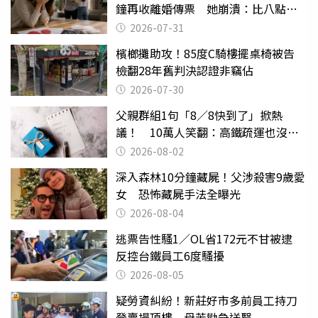
鐘再收離婚傳票 她崩潰：比八點檔
還扯
2026-07-31
檳榔攤助攻！85度C騎樓擺桌椅被告
檢翻28年舊判決認證非竊佔
2026-07-30
父親群組1句「8／8快到了」掀熱
議！ 10萬人笑翻：高鐵疏運也沒列
父親節
2026-08-02
深入森林10分鐘藏屍！父涉殺害9歲愛
女 恐怖藏屍手法全曝光
2026-08-04
逃票告性騷1／OL省172元不甘被逮
反控台鐵員工6度騷擾
2026-08-05
疑勞資糾紛！新莊好市多前員工持刀
登賣場頂樓 母苦勸急送醫