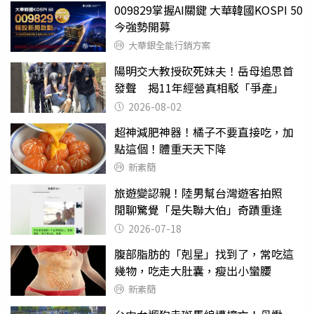
009829掌握AI關鍵 大華韓國KOSPI 50
今強勢開募
大華銀全能行銷方案
陽明交大教授砍死妹夫！岳母追思首
發聲 揭11年經營真相駁「爭產」
2026-08-02
超神減肥神器！橘子不要直接吃，加
點這個！體重天天下降
新素簡
旅遊變認親！陸男幫台灣遊客拍照
閒聊驚覺「是失聯大伯」奇蹟重逢
2026-07-18
腹部脂肪的「剋星」找到了，常吃這
幾物，吃走大肚囊，瘦出小蠻腰
新素簡