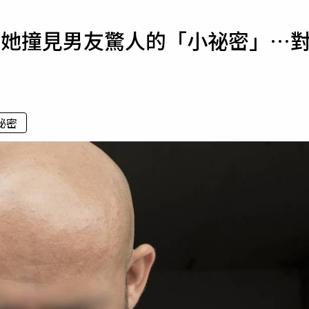
寵物
 她撞見男友驚人的「小祕密」…
運勢
運動
梅酒
秘密