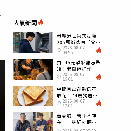
對
人氣新聞
母親過世當天提領
206萬辦後事「父子
2026-08-07
遭判刑」 律師：
09:55
搶錢先下手是罪
買195元鹹酥雞忘帶
錢！老闆神操作
2026-08-07
「倒找5元」 全網
16:01
看哭：這就是台灣
坐擁百萬存款仍不
敢花！74歲獨居翁
2026-08-07
「1餐只吃1片吐
12:01
司」 半年後暴瘦
嚇壞女兒
苦苓喊「唐朝不存
在」 網紅批瞎編
歷史：李白、杜甫
2026-08-07 07:09