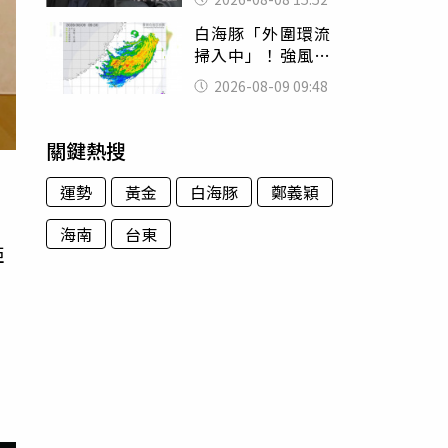
的好累
白海豚「外圍環流
掃入中」！強風雨
彈襲北台灣 網哀
2026-08-09 09:48
號：風雨這麼大還
不放假
關鍵熱搜
運勢
黃金
白海豚
鄭義穎
海南
台東
亞
得
肯
」