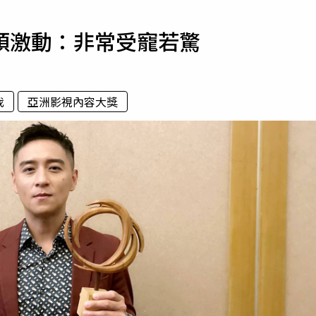
寵物
碩激動：非常受寵若驚
運勢
運動
梅酒
我
亞洲影視內容大獎