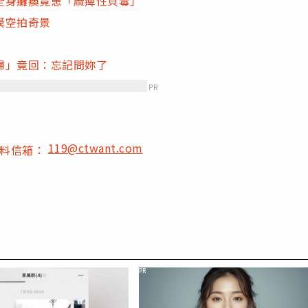
全身癱瘓竟患「麻痺性貝毒」
漠空拍奇景
婦」竟回：忘記問妳了
PR
119@ctwant.com
爆料信箱：
PR