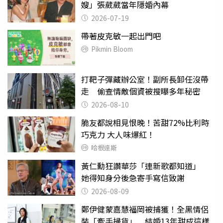
嫂」張葳葳當年隱婚內幕
2026-07-19
帶著皮克敏一起出門吧
Pikmin Bloom
打靶子彈藏辦公室！副所長卸任沒帶
走 偷查情敵個資被搜曝多年秘密
2026-08-10
脆友都說相見恨晚！苦甜72%比利時
巧克力 大人味爆紅！
哈根達斯
黃仁勳狂讚華莎「連新歌都知道」
她得知身分後急寄手寫信致謝
2026-08-09
鄭伊健蒙嘉慧福岡被捕獲！全黑情侶
裝「牽手掃貨」 結婚13年甜成這樣