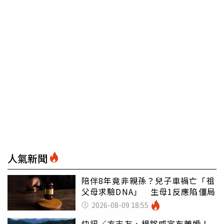
人氣新聞
陪伴8年竟非親孫？兒子車禍亡「祖
父母求驗DNA」 生母1反應陷僵局
2026-08-09 18:55
快訊／方志友、楊銘威宣布離婚！