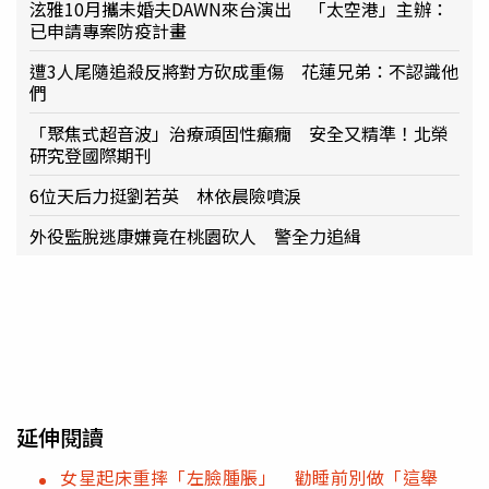
泫雅10月攜未婚夫DAWN來台演出 「太空港」主辦：
已申請專案防疫計畫
遭3人尾隨追殺反將對方砍成重傷 花蓮兄弟：不認識他
們
「聚焦式超音波」治療頑固性癲癇 安全又精準！北榮
研究登國際期刊
6位天后力挺劉若英 林依晨險噴淚
外役監脫逃康嫌竟在桃園砍人 警全力追緝
延伸閱讀
女星起床重摔「左臉腫脹」 勸睡前別做「這舉