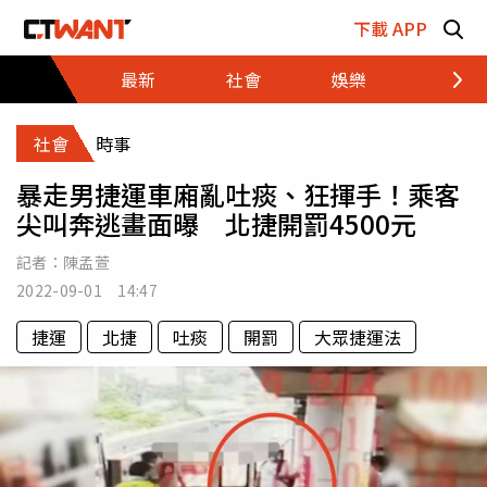
跳至主要內容區塊
下載 APP
最新
社會
娛樂
財經
社會
時事
暴走男捷運車廂亂吐痰、狂揮手！乘客
尖叫奔逃畫面曝 北捷開罰4500元
記者：
陳孟萱
2022-09-01 14:47
捷運
北捷
吐痰
開罰
大眾捷運法