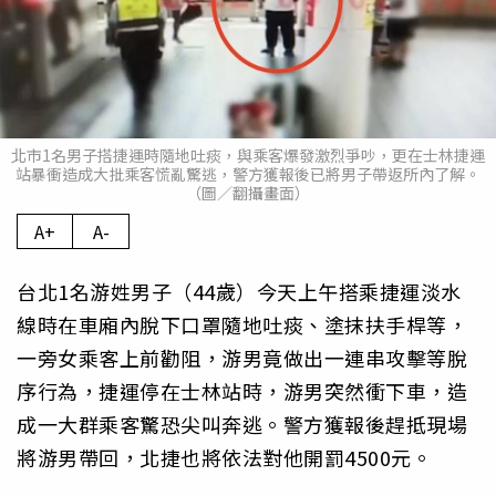
北市1名男子搭捷運時隨地吐痰，與乘客爆發激烈爭吵，更在士林捷運
站暴衝造成大批乘客慌亂驚逃，警方獲報後已將男子帶返所內了解。
（圖／翻攝畫面）
A+
A-
台北1名游姓男子（44歲）今天上午搭乘捷運淡水
線時在車廂內脫下口罩隨地吐痰、塗抹扶手桿等，
一旁女乘客上前勸阻，游男竟做出一連串攻擊等脫
序行為，捷運停在士林站時，游男突然衝下車，造
成一大群乘客驚恐尖叫奔逃。警方獲報後趕抵現場
將游男帶回，北捷也將依法對他開罰4500元。