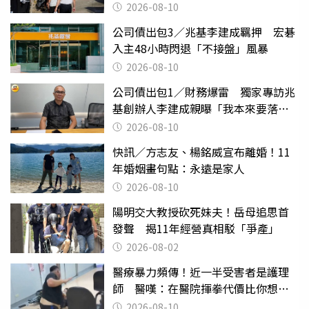
2026-08-10
公司債出包3／兆基李建成羈押 宏碁
入主48小時閃退「不接盤」風暴
2026-08-10
公司債出包1／財務爆雷 獨家專訪兆
基創辦人李建成親曝「我本來要落
跑」
2026-08-10
快訊／方志友、楊銘威宣布離婚！11
年婚姻畫句點：永遠是家人
2026-08-10
陽明交大教授砍死妹夫！岳母追思首
發聲 揭11年經營真相駁「爭產」
2026-08-02
醫療暴力頻傳！近一半受害者是護理
師 醫嘆：在醫院揮拳代價比你想像
的還要大
2026-08-10