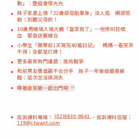
動」：整組會壞光光
妹子家產上億「22歲卻母胎單身」沒人追 網卻苦
勸：別聽父母的！
30歲男機場入境大廳「當眾剪了」…他慘叫狂噴
血 緊急送醫縫合
小學生「開學前1天寫完40篇日記」 媽媽一看哭笑
不得：全都是打牌！
更多最新熱門議題：俄烏戰爭
和前男友價值觀不合分手 妹子一年後結婚竟被
酸：這次怎沒搞消失
帶著皮克敏一起出門吧
PR
(02)6630-8641
投訴爆料專線：
、投訴爆料信箱：
119@ctwant.com