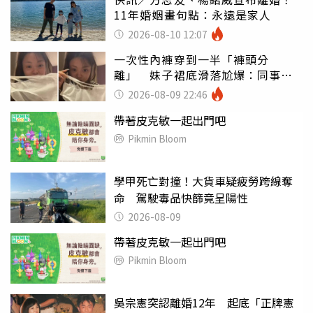
11年婚姻畫句點：永遠是家人
2026-08-10 12:07
一次性內褲穿到一半「褲頭分
離」 妹子裙底滑落尬爆：同事全
看光
2026-08-09 22:46
帶著皮克敏一起出門吧
Pikmin Bloom
學甲死亡對撞！大貨車疑疲勞跨線奪
命 駕駛毒品快篩竟呈陽性
2026-08-09
帶著皮克敏一起出門吧
Pikmin Bloom
吳宗憲突認離婚12年 起底「正牌憲