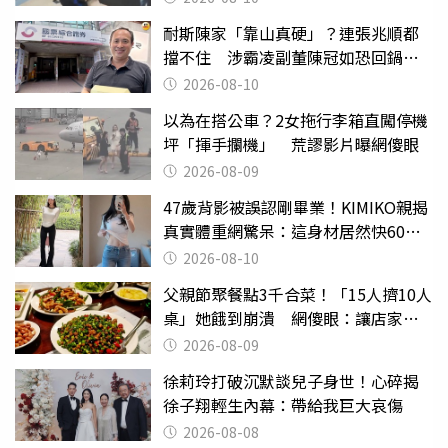
耐斯陳家「靠山真硬」？連張兆順都
擋不住 涉霸凌副董陳冠如恐回鍋國
票證
2026-08-10
以為在搭公車？2女拖行李箱直闖停機
坪「揮手攔機」 荒謬影片曝網傻眼
2026-08-09
47歲背影被誤認剛畢業！KIMIKO親揭
真實體重網驚呆：這身材居然快60公
斤？
2026-08-10
父親節聚餐點3千合菜！「15人擠10人
桌」她餓到崩潰 網傻眼：讓店家看
笑話
2026-08-09
徐莉玲打破沉默談兒子身世！心碎揭
徐子翔輕生內幕：帶給我巨大哀傷
2026-08-08