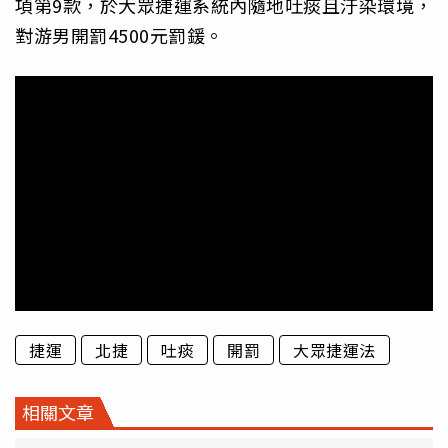
項第9款，於大眾捷運系統內隨地吐痰且汙染環境，
對游男開罰4500元罰鍰。
捷運
北捷
吐痰
開罰
大眾捷運法
相關文章