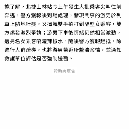
據了解，北捷士林站今上午發生大批乘客尖叫往前
奔逃，警方獲報後到場處理，發現鬧事的游男於列
車上隨地吐痰，又揮舞雙手拍打到隔壁女乘客，雙
方爆發激烈爭執；游男下車後情緒仍然相當激動，
遭另名女乘客噴灑辣椒水，隨後警方獲報趕抵，除
進行人群疏導，也將游男帶返所釐清案情，並通知
救護單位評估是否強制送醫。