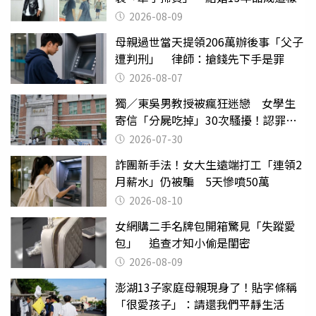
2026-08-09
母親過世當天提領206萬辦後事「父子
遭判刑」 律師：搶錢先下手是罪
2026-08-07
獨／東吳男教授被瘋狂迷戀 女學生
寄信「分屍吃掉」30次騷擾！認罪免
關
2026-07-30
詐團新手法！女大生遠端打工「連領2
月薪水」仍被騙 5天慘噴50萬
2026-08-10
女網購二手名牌包開箱驚見「失蹤愛
包」 追查才知小偷是閨密
2026-08-09
澎湖13子家庭母親現身了！貼字條稱
「很愛孩子」：請還我們平靜生活