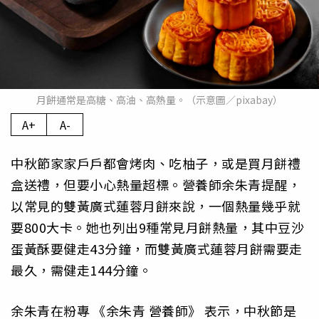
月餅通常是高糖、高油、高熱量。（示意圖／pixabay）
A+
A-
中秋節家家戶戶都會烤肉、吃柚子，或是買月餅禮
盒送禮，但要小心熱量超標。營養師余朱青提醒，
以常見的雙黃廣式蓮蓉月餅來說，一個熱量幾乎就
要800大卡。她也列出9種常見月餅熱量，其中豆沙
蛋黃酥要健走43分鐘，而雙黃廣式蓮蓉月餅需要走
最久，需健走144分鐘。
余朱青在粉專
《余朱青 營養師》
表示，中秋節是