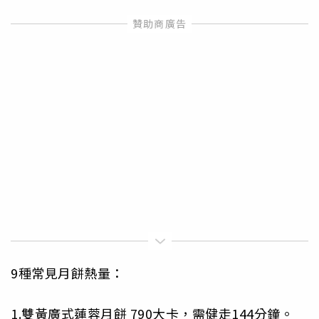
9種常見月餅熱量：
1.雙黃廣式蓮蓉月餅 790大卡，需健走144分鐘。