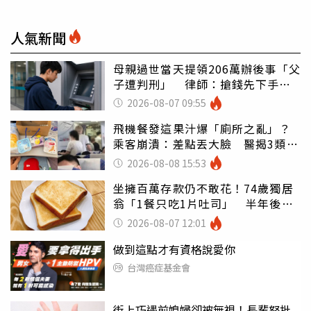
人氣新聞
母親過世當天提領206萬辦後事「父
子遭判刑」 律師：搶錢先下手是
罪
2026-08-07 09:55
飛機餐發這果汁爆「廁所之亂」？
乘客崩潰：差點丟大臉 醫揭3類人
別亂喝
2026-08-08 15:53
坐擁百萬存款仍不敢花！74歲獨居
翁「1餐只吃1片吐司」 半年後暴
瘦嚇壞女兒
2026-08-07 12:01
做到這點才有資格說愛你
台灣癌症基金會
街上巧遇前媳婦卻被無視！長輩怒批