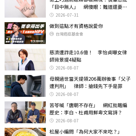
「目中無人」 網傻眼：難道還要奉
茶嗎
2026-07-31
做到這點才有資格說愛你
台灣癌症基金會
慈濟遭詐走10.6億！ 李怡貞曝女律
師背景提4疑點
2026-08-07
母親過世當天提領206萬辦後事「父子
遭判刑」 律師：搶錢先下手是罪
2026-08-07
苦苓喊「唐朝不存在」 網紅批瞎編
歷史：李白、杜甫用鮮卑文寫詩？
2026-08-07
松屋小編問「為何大家不來吃？」