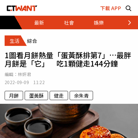
跳至主要內容區塊
下載 APP
最新
社會
娛樂
財經
生活
綜合
1圖看月餅熱量「蛋黃酥排第7」…最胖
月餅是「它」 吃1顆健走144分鐘
編輯：
林姸君
2022-09-09 11:22
月餅
蛋黃酥
健走
余朱青