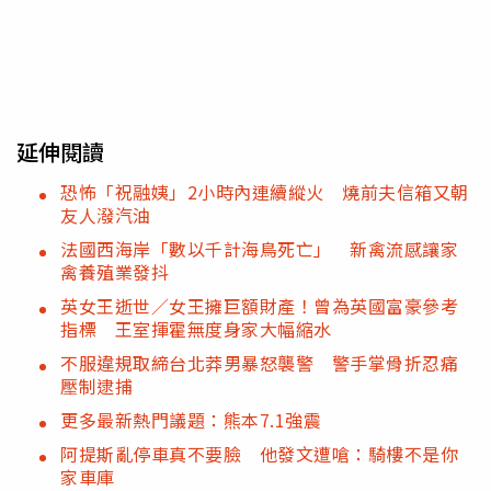
延伸閱讀
恐怖「祝融姨」2小時內連續縱火 燒前夫信箱又朝
友人潑汽油
法國西海岸「數以千計海鳥死亡」 新禽流感讓家
禽養殖業發抖
英女王逝世／女王擁巨額財產！曾為英國富豪參考
指標 王室揮霍無度身家大幅縮水
不服違規取締台北莽男暴怒襲警 警手掌骨折忍痛
壓制逮捕
更多最新熱門議題：熊本7.1強震
阿提斯亂停車真不要臉 他發文遭嗆：騎樓不是你
家車庫