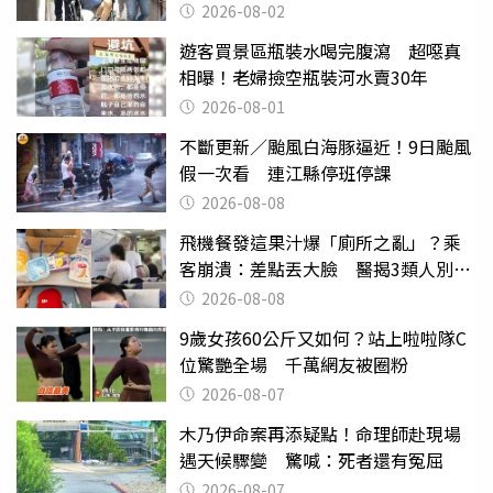
2026-08-02
遊客買景區瓶裝水喝完腹瀉 超噁真
相曝！老婦撿空瓶裝河水賣30年
2026-08-01
不斷更新／颱風白海豚逼近！9日颱風
假一次看 連江縣停班停課
2026-08-08
飛機餐發這果汁爆「廁所之亂」？乘
客崩潰：差點丟大臉 醫揭3類人別亂
喝
2026-08-08
9歲女孩60公斤又如何？站上啦啦隊C
位驚艷全場 千萬網友被圈粉
2026-08-07
木乃伊命案再添疑點！命理師赴現場
遇天候驟變 驚喊：死者還有冤屈
2026-08-07