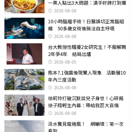
一票人點出3大問題：滿手好牌打到爛
2026-08-08
10小時腦瘤手術！日醫誤切正常腦組
織 50多歲女術後無法自主呼吸
2026-08-08
台大教授性騷擾2女研究生！不服解聘
2年爭4年 結局出爐
2026-08-05
熊本7.1強震後現驚人現象 活斷層10
年內三度活動
2026-08-08
徐莉玲打破沉默談兒子身世！心碎揭
徐子翔輕生內幕：帶給我巨大哀傷
2026-08-08
淡水驚見龍捲風！ 網嚇壞：第一次
看到