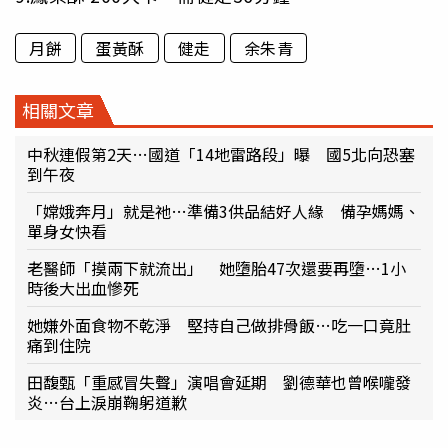
月餅
蛋黃酥
健走
余朱青
相關文章
中秋連假第2天…國道「14地雷路段」曝 國5北向恐塞
到午夜
「嫦娥奔月」就是祂…準備3供品結好人緣 備孕媽媽、
單身女快看
老醫師「摸兩下就流出」 她墮胎47次還要再墮…1小
時後大出血慘死
她嫌外面食物不乾淨 堅持自己做排骨飯…吃一口竟肚
痛到住院
田馥甄「重感冒失聲」演唱會延期 劉德華也曾喉嚨發
炎…台上淚崩鞠躬道歉