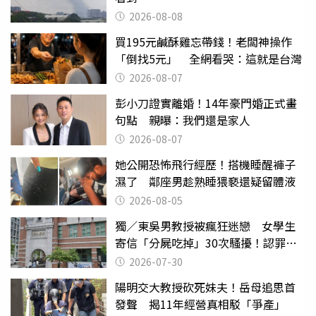
2026-08-08
買195元鹹酥雞忘帶錢！老闆神操作
「倒找5元」 全網看哭：這就是台灣
2026-08-07
彭小刀證實離婚！14年豪門婚正式畫
句點 親曝：我們還是家人
2026-08-07
她公開恐怖飛行經歷！搭機睡醒褲子
濕了 鄰座男趁熟睡猥褻還疑留體液
2026-08-05
獨／東吳男教授被瘋狂迷戀 女學生
寄信「分屍吃掉」30次騷擾！認罪免
關
2026-07-30
陽明交大教授砍死妹夫！岳母追思首
發聲 揭11年經營真相駁「爭產」