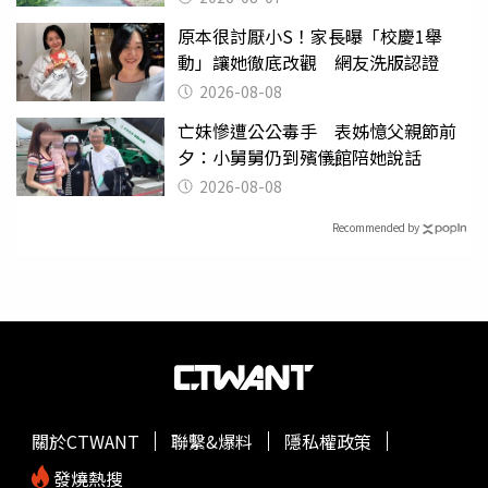
原本很討厭小S！家長曝「校慶1舉
動」讓她徹底改觀 網友洗版認證
2026-08-08
亡妹慘遭公公毒手 表姊憶父親節前
夕：小舅舅仍到殯儀館陪她說話
2026-08-08
Recommended by
關於CTWANT
聯繫&爆料
隱私權政策
發燒熱搜