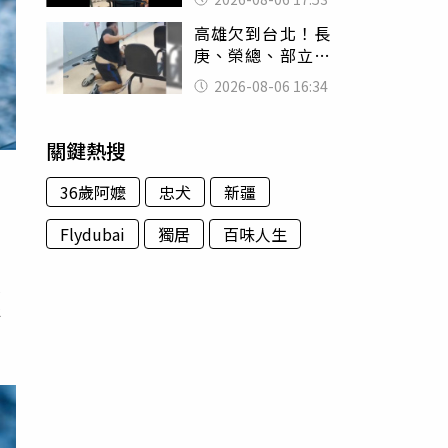
身份辦假證落戶
高雄欠到台北！長
庚、榮總、部立醫
院都受害 「醫療
2026-08-06 16:34
暴力男」離譜紀錄
曝光
關鍵熱搜
36歲阿嬤
忠犬
新疆
Flydubai
獨居
百味人生
中
人
海