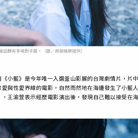
葉廷麒有多場對手戲。（圖／奇葩娛樂提供）
演《小藍》是今年唯一入選釜山影展的台灣劇情片，片
索愛與性愛界線的電影，自然而然地在海邊發生了小藍
」，王渝萱表示經歷電影演出後，發現自己難以接受在