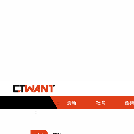
社會首頁
娛樂首頁
財經首頁
政
:::
最新
社會
娛
時事
即時
熱線
:::
直擊
大條
人物
調查
專題
３Ｃ