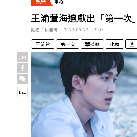
娛樂
即時
人物
汽車
王渝萱海邊獻出「第一次
專欄
房產新勢力
記者：
粘湘婉
2022-09-22 09:06
王渝萱
第一次
葉廷麒
小藍
釜
Next