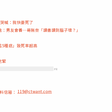
播哭喊：我快要死了
嗆：男友會養…哥無奈「讀書讀到腦子壞？」
這5種痣」致死率超高
吃緊
PR
119@ctwant.com
爆料信箱：