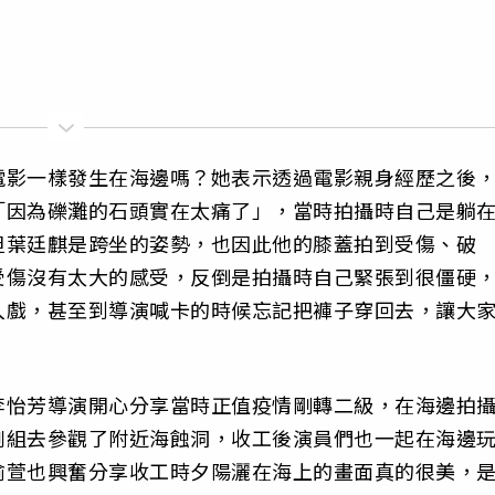
電影一樣發生在海邊嗎？她表示透過電影親身經歷之後
「因為礫灘的石頭實在太痛了」，當時拍攝時自己是躺
但葉廷麒是跨坐的姿勢，也因此他的膝蓋拍到受傷、破
受傷沒有太大的感受，反倒是拍攝時自己緊張到很僵硬
入戲，甚至到導演喊卡的時候忘記把褲子穿回去，讓大
李怡芳導演開心分享當時正值疫情剛轉二級，在海邊拍
劇組去參觀了附近海蝕洞，收工後演員們也一起在海邊
渝萱也興奮分享收工時夕陽灑在海上的畫面真的很美，