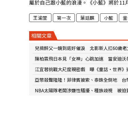
屬於自己跟小藍的浪漫。《小藍》將於11
王渝萱
第一次
葉廷麒
小藍
釜
相關文章
兒揹醉父一鏡到底好催淚 北影新人扛60歲老
陳柏霖飛日本見「女神」心跳加速 當安迪沃
江宜蓉挑戰大尺度親密戲 曝《童話・世界》
亞幣殺聲隆隆！菲律賓披索、泰銖全倒地 台
NBA太陽隊老闆涉嫌性騷擾、種族歧視 被迫賣