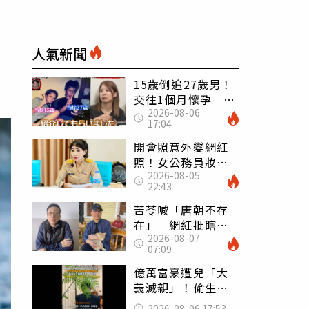
人氣新聞
15歲倒追27歲男！
交往1個月懷孕 36
2026-08-06
歲當阿嬤故事曝光
17:04
開會照意外變網紅
照！女公務員妝容
2026-08-05
掀2千則留言 本人
22:43
怒嗆：化妝有錯嗎
苦苓喊「唐朝不存
在」 網紅批瞎編
2026-08-07
歷史：李白、杜甫
07:09
用鮮卑文寫詩？
億萬富豪遭兒「大
義滅親」！偷生子
怕曝光 竟盜鄰居
2026-08-06 17:53