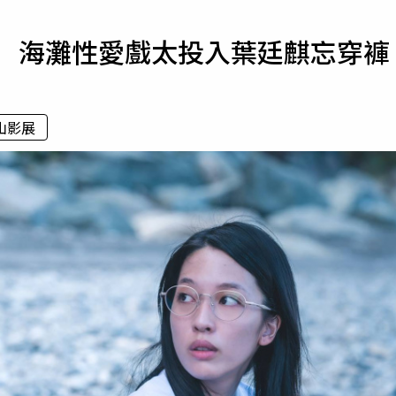
寵物
」 海灘性愛戲太投入葉廷麒忘穿褲
運勢
運動
梅酒
山影展