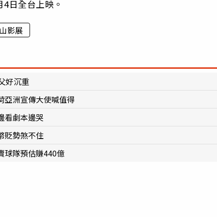
月4日全台上映。
山影展
父好沉重
荷亞洲宣傳大使喊值得
邊看劇本邊哭
幣貶勢煞不住
球隊預估賺440億