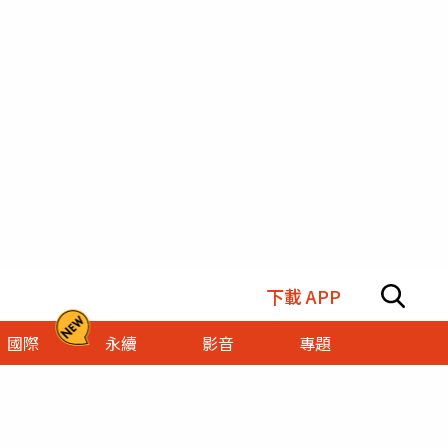
下載 APP
國際
永續
影音
專題