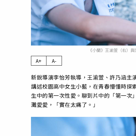
《小蘭》王渝萱（右）與
A+
A-
新銳導演李怡芳執導，王渝萱、許乃涵主
講述校園高中女生小藍，在青春懵懂時探
生中的第一次性愛。聊到片中的「第一次
灘愛愛，「實在太痛了。」