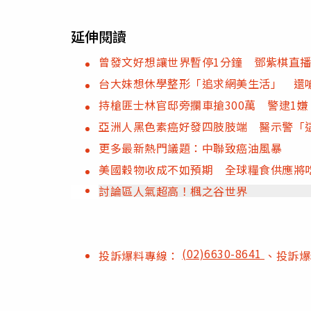
延伸閱讀
曾發文好想讓世界暫停1分鐘 鄧紫棋直
台大妹想休學整形「追求網美生活」 還
持槍匪士林官邸旁攔車搶300萬 警逮1嫌
亞洲人黑色素癌好發四肢肢端 醫示警「
更多最新熱門議題：中聯致癌油風暴
美國穀物收成不如預期 全球糧食供應將
討論區人氣超高！楓之谷世界
(02)6630-8641
投訴爆料專線：
、投訴