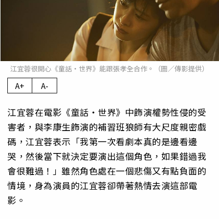
江宜蓉很開心《童話・世界》能跟張孝全合作。（圖／傳影提供）
A+
A-
江宜蓉在電影《童話・世界》中飾演權勢性侵的受
害者，與李康生飾演的補習班狼師有大尺度親密戲
碼，江宜蓉表示「我第一次看劇本真的是邊看邊
哭，然後當下就決定要演出這個角色，如果錯過我
會很難過！」雖然角色處在一個悲傷又有點負面的
情境，身為演員的江宜蓉卻帶著熱情去演這部電
影。