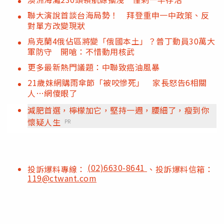
聯大演說首談台海局勢！ 拜登重申一中政策、反
對單方改變現狀
烏克蘭4俄佔區將變「俄國本土」？普丁動員30萬大
軍防守 開嗆：不惜動用核武
更多最新熱門議題：中聯致癌油風暴
21歲妹網購雨傘節「被咬慘死」 家長怒告6相關
人…網傻眼了
減肥首選，檸檬加它，堅持一週，腰細了，瘦到你
懷疑人生
PR
(02)6630-8641
投訴爆料專線：
、投訴爆料信箱：
119@ctwant.com