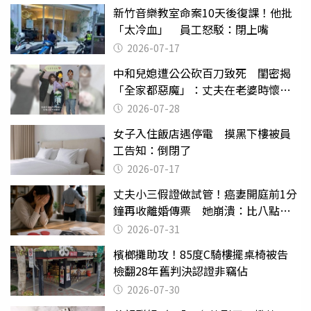
新竹音樂教室命案10天後復課！他批
「太冷血」 員工怒駁：閉上嘴
2026-07-17
中和兒媳遭公公砍百刀致死 閨密揭
「全家都惡魔」：丈夫在老婆時懷孕
摔東西
2026-07-28
女子入住飯店遇停電 摸黑下樓被員
工告知：倒閉了
2026-07-17
丈夫小三假證做試管！癌妻開庭前1分
鐘再收離婚傳票 她崩潰：比八點檔
還扯
2026-07-31
檳榔攤助攻！85度C騎樓擺桌椅被告
檢翻28年舊判決認證非竊佔
2026-07-30