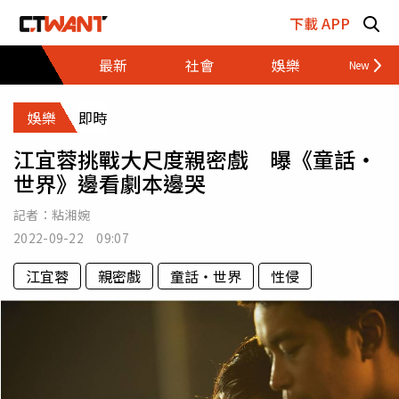
跳至主要內容區塊
下載 APP
最新
社會
娛樂
財經
娛樂
即時
江宜蓉挑戰大尺度親密戲 曝《童話・
世界》邊看劇本邊哭
記者：
粘湘婉
2022-09-22 09:07
江宜蓉
親密戲
童話・世界
性侵