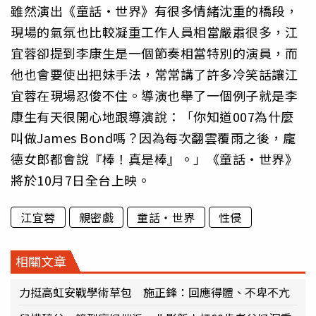
雖然演出《童話・世界》有很多情緒沈重的橋段，
現場的氣氛也比較凝重工作人員相當嚴肅很多，江
宜蓉卻提到李康生是一個節奏相當特別的演員，而
他也會要使出把妹手法，常常講了許多冷笑話讓江
宜蓉在現場忍俊不住。導演也舉了一個例子就是李
康生有天很開心地跟導演說：「你知道007為什麼
叫做James Bond嗎？因為每次翻雲覆雨之後，龐
德女郎都會說『棒！真是棒』。」《童話・世界》
將於10月7日全台上映。
江宜蓉
親密戲
童話・世界
性侵
相關文章
力挺高虹安戰學術草包 施正鋒：回應得體、不卑不亢