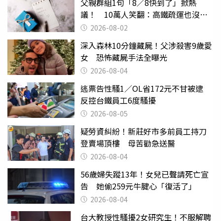
父親群組1句「8／8快到了」掀熱
議！ 10萬人笑翻：高鐵疏運也沒列
父親節
2026-08-02
深入森林10分鐘藏屍！父涉殺害9歲愛
女 恐怖藏屍手法全曝光
2026-08-04
逃票告性騷1／OL省172元不甘被逮
反控台鐵員工6度騷擾
2026-08-05
疑勞資糾紛！新莊好市多前員工持刀
登賣場頂樓 母苦勸急送醫
2026-08-04
56歲婦失蹤13年！女兒已聲請死亡宣
告 她偷259元牛腱心「復活了」
2026-08-04
台大教授性騷擾2女研究生！不服解聘