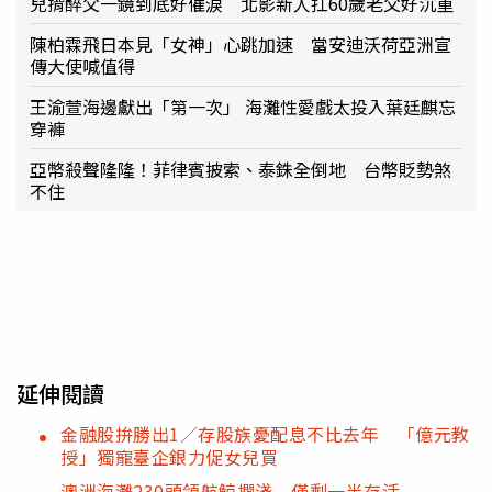
兒揹醉父一鏡到底好催淚 北影新人扛60歲老父好沉重
陳柏霖飛日本見「女神」心跳加速 當安迪沃荷亞洲宣
傳大使喊值得
王渝萱海邊獻出「第一次」 海灘性愛戲太投入葉廷麒忘
穿褲
亞幣殺聲隆隆！菲律賓披索、泰銖全倒地 台幣貶勢煞
不住
延伸閱讀
金融股拚勝出1／存股族憂配息不比去年 「億元教
授」獨寵臺企銀力促女兒買
澳洲海灘230頭領航鯨擱淺 僅剩一半存活