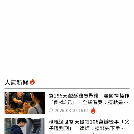
人氣新聞
買195元鹹酥雞忘帶錢！老闆神操作
「倒找5元」 全網看哭：這就是台
灣
2026-08-07 16:01
母親過世當天提領206萬辦後事「父
子遭判刑」 律師：搶錢先下手是