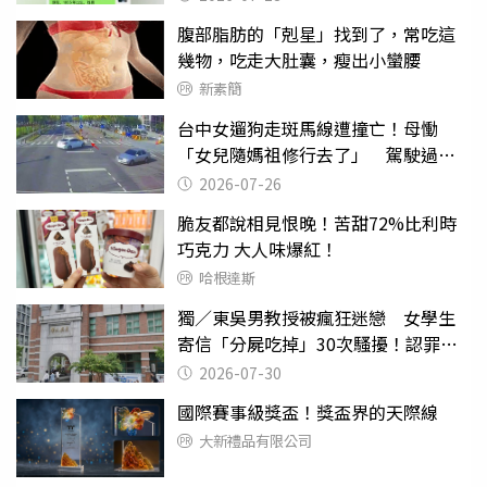
腹部脂肪的「剋星」找到了，常吃這
幾物，吃走大肚囊，瘦出小蠻腰
新素簡
台中女遛狗走斑馬線遭撞亡！母慟
「女兒隨媽祖修行去了」 駕駛過失
致死判9月
2026-07-26
脆友都說相見恨晚！苦甜72%比利時
巧克力 大人味爆紅！
哈根達斯
獨／東吳男教授被瘋狂迷戀 女學生
寄信「分屍吃掉」30次騷擾！認罪免
關
2026-07-30
國際賽事級獎盃！獎盃界的天際線
大新禮品有限公司