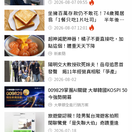
罪
2026-08-07 09:55
坐擁百萬存款仍不敢花！74歲獨居
翁「1餐只吃1片吐司」 半年後暴
瘦嚇壞女兒
2026-08-07 12:01
超神減肥神器！橘子不要直接吃，加
點這個！體重天天下降
新素簡
陽明交大教授砍死妹夫！岳母追思首
發聲 揭11年經營真相駁「爭產」
2026-08-02
009829掌握AI關鍵 大華韓國KOSPI 50
今強勢開募
大華銀全能行銷方案
旅遊變認親！陸男幫台灣遊客拍照
閒聊驚覺「是失聯大伯」奇蹟重逢
2026-07-18