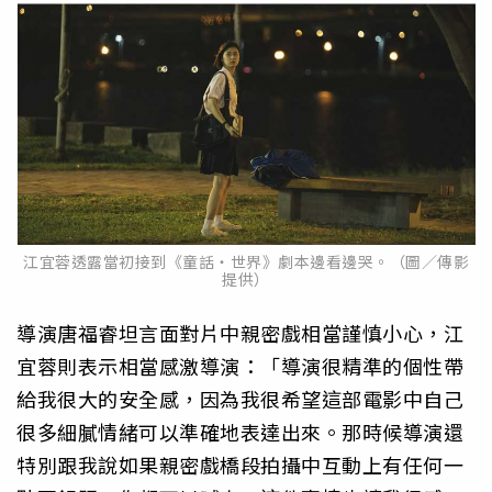
江宜蓉透露當初接到《童話・世界》劇本邊看邊哭。（圖／傳影
提供）
導演唐福睿坦言面對片中親密戲相當謹慎小心，江
宜蓉則表示相當感激導演：「導演很精準的個性帶
給我很大的安全感，因為我很希望這部電影中自己
很多細膩情緒可以準確地表達出來。那時候導演還
特別跟我說如果親密戲橋段拍攝中互動上有任何一