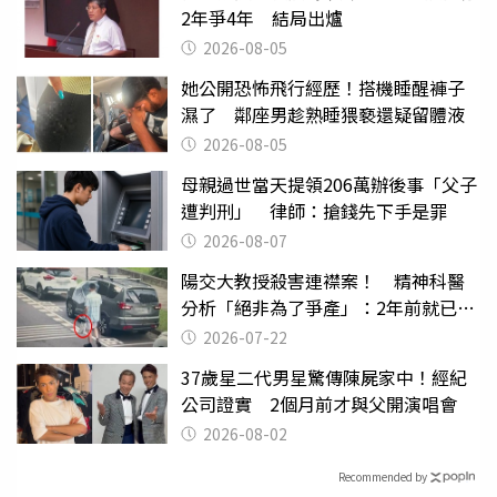
2年爭4年 結局出爐
2026-08-05
她公開恐怖飛行經歷！搭機睡醒褲子
濕了 鄰座男趁熟睡猥褻還疑留體液
2026-08-05
母親過世當天提領206萬辦後事「父子
遭判刑」 律師：搶錢先下手是罪
2026-08-07
陽交大教授殺害連襟案！ 精神科醫
分析「絕非為了爭產」：2年前就已言
行詭異
2026-07-22
37歲星二代男星驚傳陳屍家中！經紀
公司證實 2個月前才與父開演唱會
2026-08-02
Recommended by