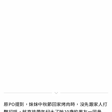
原PO提到，妹妹中秋節回家烤肉時，沒先跟家人打
聲招呼，就直接帶年紀大了她10歲的男友一同參