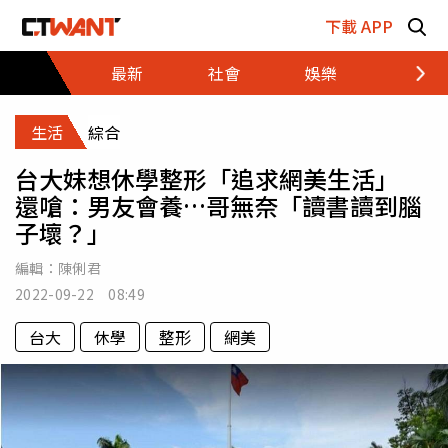
跳至主要內容區塊
下載 APP
最新
社會
娛樂
財經
生活
綜合
台大妹想休學整形「追求網美生活」
還嗆：男友會養…哥無奈「讀書讀到腦
子壞？」
編輯：
陳俐君
2022-09-22 08:49
台大
休學
整形
網美