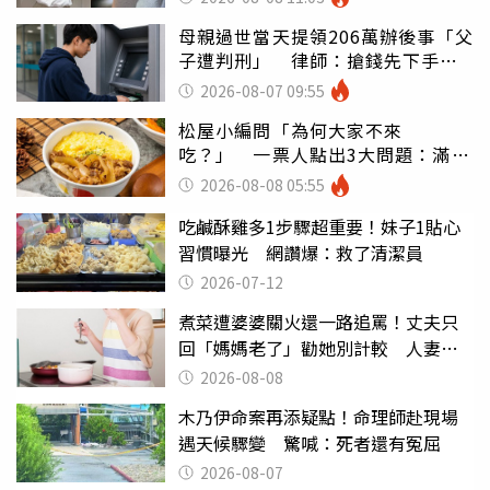
母親過世當天提領206萬辦後事「父
子遭判刑」 律師：搶錢先下手是
罪
2026-08-07 09:55
松屋小編問「為何大家不來
吃？」 一票人點出3大問題：滿手
好牌打到爛
2026-08-08 05:55
吃鹹酥雞多1步驟超重要！妹子1貼心
習慣曝光 網讚爆：救了清潔員
2026-07-12
煮菜遭婆婆關火還一路追罵！丈夫只
回「媽媽老了」勸她別計較 人妻超
崩潰：我像台傭
2026-08-08
木乃伊命案再添疑點！命理師赴現場
遇天候驟變 驚喊：死者還有冤屈
2026-08-07