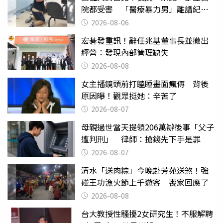
院都受害 「醫療暴力男」離譜紀錄
曝光
2026-08-06
宏碁發重訊！辭任兆基董事長並撤出
經營：發現內部管理缺失
2026-08-08
女主播鏡頭前打瞌睡畫面瘋傳 背後
原因曝！觀眾挺她：辛苦了
2026-08-07
母親過世當天提領206萬辦後事「父子
遭判刑」 律師：搶錢先下手是罪
2026-08-07
清水「送肉粽」今晚赴芳苑送煞！強
碰王功漁火節上千遊客 喪家回應了
2026-08-08
台大教授性騷擾2女研究生！不服解聘