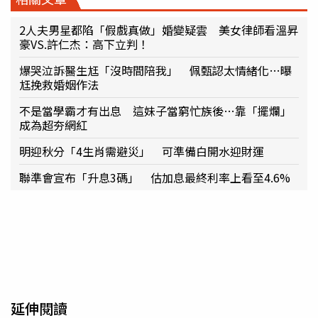
2人夫男星都陷「假戲真做」婚變疑雲 美女律師看溫昇
豪VS.許仁杰：高下立判！
爆哭泣訴醫生尪「沒時間陪我」 佩甄認太情緒化…曝
尪挽救婚姻作法
不是當學霸才有出息 這妹子當窮忙族後…靠「擺爛」
成為超夯網紅
明迎秋分「4生肖需避災」 可準備白開水迎財運
聯準會宣布「升息3碼」 估加息最終利率上看至4.6%
延伸閱讀