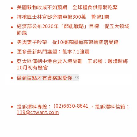
美國穀物收成不如預期 全球糧食供應將吃緊
持槍匪士林官邸旁攔車搶300萬 警逮1嫌
經濟部公布2030年「節能戰略」目標 促五大領域
節能
男與妻子吵架 從10樓高國道高架橋墜落受傷
更多最新熱門議題：熊本7.1強震
亞太區僅剩中港台要入境隔離 王必勝：邊境鬆綁
10月初有機會
做到這點才有資格說愛你
PR
(02)6630-8641
投訴爆料專線：
、投訴爆料信箱：
119@ctwant.com