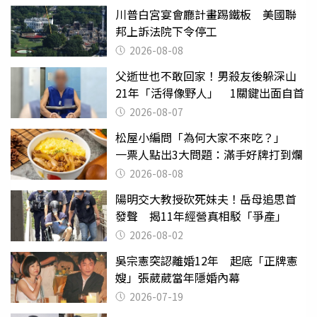
川普白宮宴會廳計畫踢鐵板 美國聯
邦上訴法院下令停工
2026-08-08
父逝世也不敢回家！男殺友後躲深山
21年「活得像野人」 1關鍵出面自首
2026-08-07
松屋小編問「為何大家不來吃？」
一票人點出3大問題：滿手好牌打到爛
2026-08-08
陽明交大教授砍死妹夫！岳母追思首
發聲 揭11年經營真相駁「爭產」
2026-08-02
吳宗憲突認離婚12年 起底「正牌憲
嫂」張葳葳當年隱婚內幕
2026-07-19