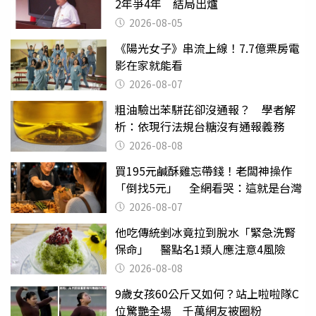
2年爭4年 結局出爐
2026-08-05
《陽光女子》串流上線！7.7億票房電
影在家就能看
2026-08-07
粗油驗出苯駢芘卻沒通報？ 學者解
析：依現行法規台糖沒有通報義務
2026-08-08
買195元鹹酥雞忘帶錢！老闆神操作
「倒找5元」 全網看哭：這就是台灣
2026-08-07
他吃傳統剉冰竟拉到脫水「緊急洗腎
保命」 醫點名1類人應注意4風險
2026-08-08
9歲女孩60公斤又如何？站上啦啦隊C
位驚艷全場 千萬網友被圈粉