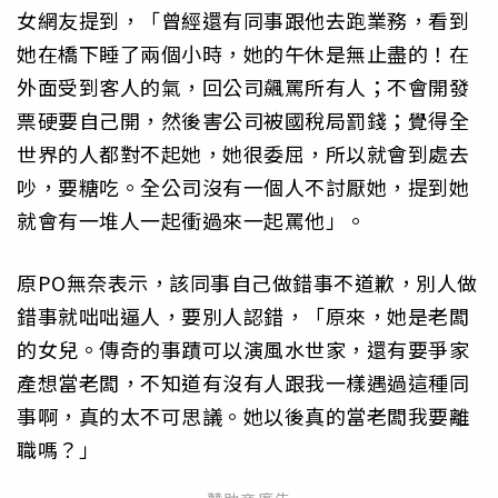
女網友提到，「曾經還有同事跟他去跑業務，看到
她在橋下睡了兩個小時，她的午休是無止盡的！在
外面受到客人的氣，回公司飆罵所有人；不會開發
票硬要自己開，然後害公司被國稅局罰錢；覺得全
世界的人都對不起她，她很委屈，所以就會到處去
吵，要糖吃。全公司沒有一個人不討厭她，提到她
就會有一堆人一起衝過來一起罵他」。
原PO無奈表示，該同事自己做錯事不道歉，別人做
錯事就咄咄逼人，要別人認錯，「原來，她是老闆
的女兒。傳奇的事蹟可以演風水世家，還有要爭家
產想當老闆，不知道有沒有人跟我一樣遇過這種同
事啊，真的太不可思議。她以後真的當老闆我要離
職嗎？」