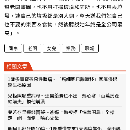
幫老闆畫圖，也不用打掃環境和廁所，也不用丟垃
圾，連自己的垃圾都是別人倒，整天送我們她自己
也不要的東西＆食物，然後聽說她年終是全公司最
高」。
同事
老闆
女兒
業務
職場
相關文章
1歲多寶寶罹惡性腫瘤…「癌細胞已腦轉移」家屬傻眼
醫生揭原因
兒拒照顧重病母…連醫藥費也不出 媽心寒「百萬房產
給前夫」換他崩潰
兒苦存早餐錢圓夢…爸逼上繳被拒「惱羞開扁」全搶
走 網一面倒：噁心父母
明早北部狂降10度…1圖看懂未來7天溫度變化 降雨熱