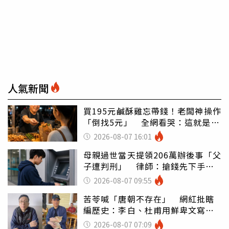
人氣新聞
買195元鹹酥雞忘帶錢！老闆神操作
「倒找5元」 全網看哭：這就是台
灣
2026-08-07 16:01
母親過世當天提領206萬辦後事「父
子遭判刑」 律師：搶錢先下手是
罪
2026-08-07 09:55
苦苓喊「唐朝不存在」 網紅批瞎
編歷史：李白、杜甫用鮮卑文寫
詩？
2026-08-07 07:09