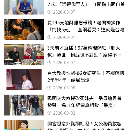
21年「活得像野人」 1關鍵出面自首
2026-08-07
買195元鹹酥雞忘帶錢！老闆神操作
「倒找5元」 全網看哭：這就是台灣
2026-08-07
3天前才直播！97萬料理網紅「肥大
叔」過世 粉絲憶不對勁：瘦得不合
理
2026-08-07
台大教授性騷擾2女研究生！不服解聘
2年爭4年 結局出爐
2026-08-05
陽明交大教授砍死妹夫！岳母追思首
發聲 揭11年經營真相駁「爭產」
2026-08-02
開會照意外變網紅照！女公務員妝容