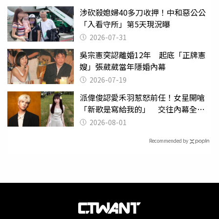
涉砍殺媳婦40多刀收押！中和惡公公
「入看守所」第5天現況曝
2026-07-31
吳宗憲突認離婚12年 起底「正牌憲
嫂」張葳葳當年隱婚內幕
2026-07-19
派偉俊認愛禾羽惹怒前任！女星開嗆
「新歌是寫給我的」 交往內幕全說
了
2026-08-01
Recommended by