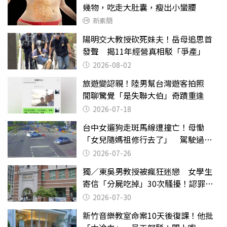
幾物，吃走大肚囊，瘦出小蠻腰
新素簡
陽明交大教授砍死妹夫！岳母追思首
發聲 揭11年經營真相駁「爭產」
2026-08-02
旅遊變認親！陸男幫台灣遊客拍照
閒聊驚覺「是失聯大伯」奇蹟重逢
2026-07-18
台中女遛狗走斑馬線遭撞亡！母慟
「女兒隨媽祖修行去了」 駕駛過失
致死判9月
2026-07-26
獨／東吳男教授被瘋狂迷戀 女學生
寄信「分屍吃掉」30次騷擾！認罪免
關
2026-07-30
新竹音樂教室命案10天後復課！他批