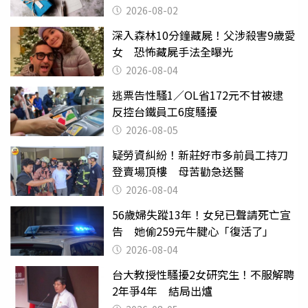
父親節
2026-08-02
深入森林10分鐘藏屍！父涉殺害9歲愛
女 恐怖藏屍手法全曝光
2026-08-04
逃票告性騷1／OL省172元不甘被逮
反控台鐵員工6度騷擾
2026-08-05
疑勞資糾紛！新莊好市多前員工持刀
登賣場頂樓 母苦勸急送醫
2026-08-04
56歲婦失蹤13年！女兒已聲請死亡宣
告 她偷259元牛腱心「復活了」
2026-08-04
台大教授性騷擾2女研究生！不服解聘
2年爭4年 結局出爐