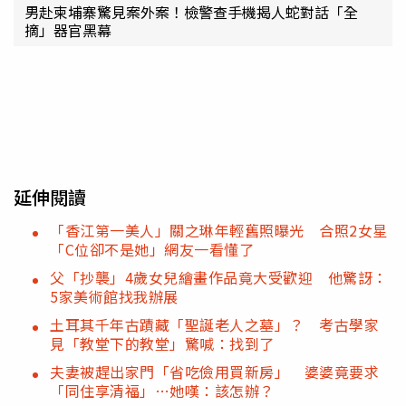
男赴柬埔寨驚見案外案！檢警查手機揭人蛇對話「全
摘」器官黑幕
延伸閱讀
「香江第一美人」關之琳年輕舊照曝光 合照2女星
「C位卻不是她」網友一看懂了
父「抄襲」4歲女兒繪畫作品竟大受歡迎 他驚訝：
5家美術館找我辦展
土耳其千年古蹟藏「聖誕老人之墓」？ 考古學家
見「教堂下的教堂」驚喊：找到了
夫妻被趕出家門「省吃儉用買新房」 婆婆竟要求
「同住享清福」…她嘆：該怎辦？