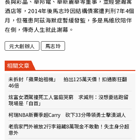
長與彩晶、華邦電、華新麗華等董事，並經營瀚寓
酒店等，2014年後馬志玲因結構債案遭判刑7年4個
月，但罹患阿茲海默症暫緩發監，多是馬維欣陪伴
在側，傳奇人生就此謝幕。
元大創辦人
馬志玲
相關文章
未拆封「蘋果始祖機」 拍出125萬天價！扣通膨狂翻
46倍
炫富女酒駕撞死工人當庭哭窮 求減刑：沒想要逃跑留
現場是「自首」
柯瑞NBA新賽季超Carry 砍下33分帶領勇士擊潰湖人
老翁家門外被放2行李箱藏8萬現金不敢動！失主身分超
意外