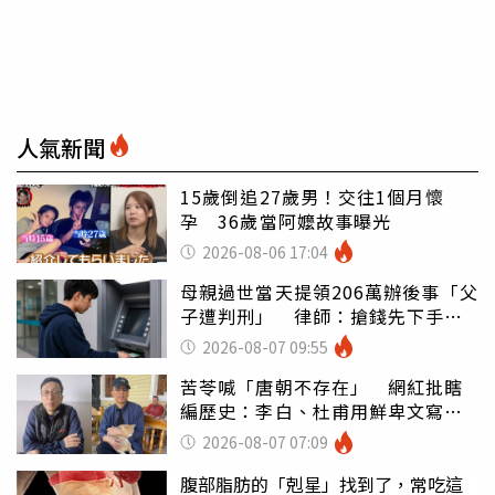
人氣新聞
15歲倒追27歲男！交往1個月懷
孕 36歲當阿嬤故事曝光
2026-08-06 17:04
母親過世當天提領206萬辦後事「父
子遭判刑」 律師：搶錢先下手是
罪
2026-08-07 09:55
苦苓喊「唐朝不存在」 網紅批瞎
編歷史：李白、杜甫用鮮卑文寫
詩？
2026-08-07 07:09
腹部脂肪的「剋星」找到了，常吃這