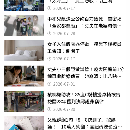
「太冷血」 員工怒駁：閉上嘴
2026-07-17
中和兒媳遭公公砍百刀致死 閨密揭
「全家都惡魔」：丈夫在老婆時懷孕
摔東西
2026-07-28
女子入住飯店遇停電 摸黑下樓被員
工告知：倒閉了
2026-07-17
丈夫小三假證做試管！癌妻開庭前1分
鐘再收離婚傳票 她崩潰：比八點檔
還扯
2026-07-31
檳榔攤助攻！85度C騎樓擺桌椅被告
檢翻28年舊判決認證非竊佔
2026-07-30
父親群組1句「8／8快到了」掀熱
議！ 10萬人笑翻：高鐵疏運也沒列