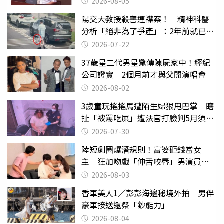
2026-08-05
陽交大教授殺害連襟案！ 精神科醫
分析「絕非為了爭產」：2年前就已言
行詭異
2026-07-22
37歲星二代男星驚傳陳屍家中！經紀
公司證實 2個月前才與父開演唱會
2026-08-02
3歲童玩搖搖馬遭陌生婦狠甩巴掌 瞎
扯「被罵吃屎」遭法官打臉判5月須入
監
2026-07-30
陸短劇圈爆潛規則！富婆砸錢當女
主 狂加吻戲「伸舌咬唇」男演員崩
潰
2026-08-03
香車美人1／彭彭海邊秘境外拍 男伴
豪車接送還祭「鈔能力」
2026-08-04