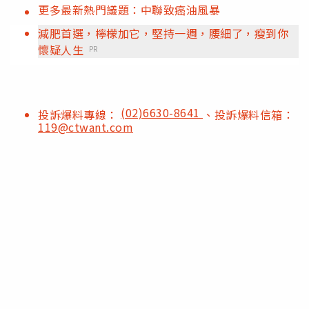
更多最新熱門議題：中聯致癌油風暴
減肥首選，檸檬加它，堅持一週，腰細了，瘦到你
懷疑人生
PR
(02)6630-8641
投訴爆料專線：
、投訴爆料信箱：
119@ctwant.com