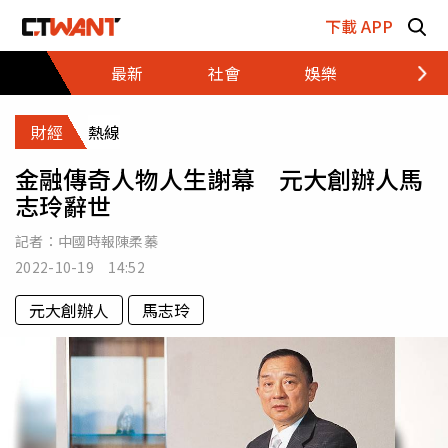
跳至主要內容區塊
下載 APP
最新
社會
娛樂
財經
財經
熱線
金融傳奇人物人生謝幕 元大創辦人馬
志玲辭世
記者：
中國時報陳柔蓁
2022-10-19 14:52
元大創辦人
馬志玲