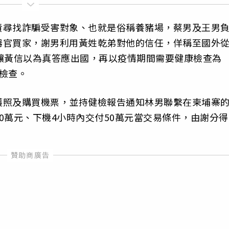
責尋找詐騙受害對象、也就是俗稱養豬場，蔡男及王男
器官買家，謝男利用黃姓乾弟對他的信任，佯稱至國外
讓黃信以為真答應出國，再以疫情期間需要健康檢查為
檢查。
護照及購買機票，並持健檢報告通知林男聯繫在柬埔寨
0萬元、下機4小時內交付50萬元當交易條件，由謝分得