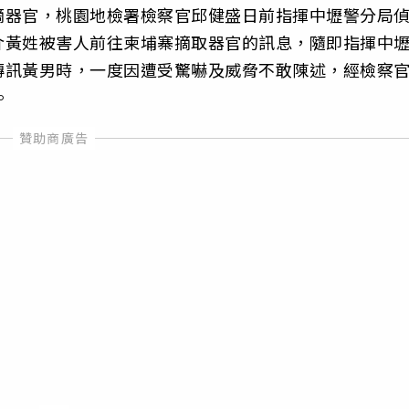
摘器官，桃園地檢署檢察官邱健盛日前指揮中壢警分局
介黃姓被害人前往柬埔寨摘取器官的訊息，隨即指揮中
傳訊黃男時，一度因遭受驚嚇及威脅不敢陳述，經檢察
。