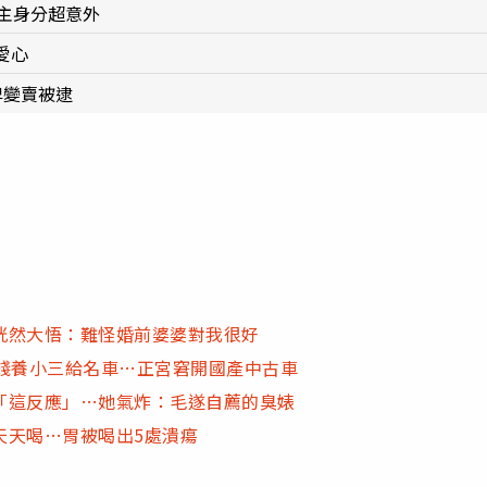
主身分超意外
愛心
牌變賣被逮
恍然大悟：難怪婚前婆婆對我很好
砸錢養小三給名車…正宮窘開國產中古車
「這反應」…她氣炸：毛遂自薦的臭婊
天天喝…胃被喝出5處潰瘍