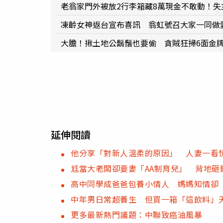
老翁家門外被放2行李箱藏8萬現金不敢動！失
凍齡女神返台宣布喜訊 翁虹號召大家一同做
大膽！揪土地公鬍鬚也要偷 貪賊狂掃6面金
延伸閱讀
他分享「對新人溫柔的原因」 人妻一看
尪當大老闆卻要妻「AA制育兒」 背地
高中同學成爸爸包養小情人 媽媽知情卻
中年男日常超養生 但買一箱「這飲料」
更多最新熱門議題：中聯致癌油風暴