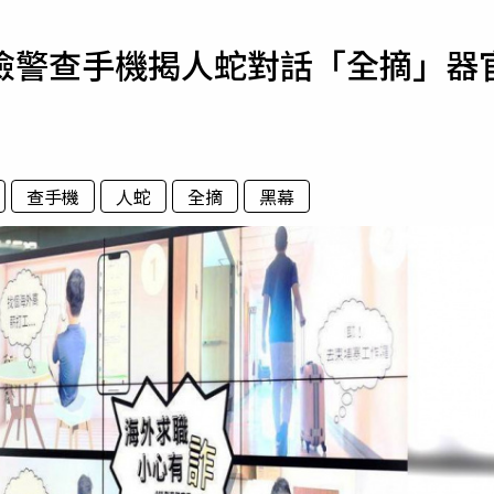
寵物
檢警查手機揭人蛇對話「全摘」器
運勢
運動
梅酒
查手機
人蛇
全摘
黑幕