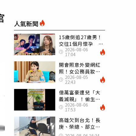
官
人氣新聞
15歲倒追27歲男！
交往1個月懷孕 36
2026-08-06
歲當阿嬤故事曝光
17:04
開會照意外變網紅
照！女公務員妝容
2026-08-05
掀2千則留言 本人
22:43
怒嗆：化妝有錯嗎
億萬富豪遭兒「大
義滅親」！偷生子
2026-08-06
怕曝光 竟盜鄰居
17:53
身份辦假證落戶
高雄欠到台北！長
庚、榮總、部立醫
院都受害 「醫療
2026-08-06 16:34