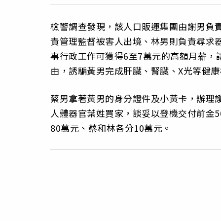
檢警調查發現，該人口販運集團由謝男負
責管理監督被害人出境、林男則負責尋求
事行政工作可獲得6至7萬元的高額月薪，
由，誘騙黃男完成肝臟、腎臟、X光等健康
蔡男拿著黃男的身分證件及小黃卡，辦理
人體器官葉姓買家，談妥以登機交付前金5
80萬元、蔡和林各分10萬元。