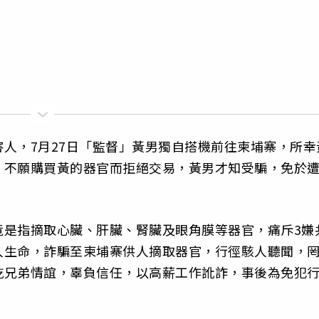
人，7月27日「監督」黃男獨自搭機前往柬埔寨，所幸
，不願購買黃的器官而拒絕交易，黃男才知受騙，免於
竟是指摘取心臟、肝臟、腎臟及眼角膜等器官，痛斥3嫌
人生命，詐騙至柬埔寨供人摘取器官，行徑駭人聽聞，
乾兄弟情誼，辜負信任，以高薪工作訛詐，事後為免犯