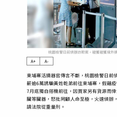
桃園檢警日前偵辦詐欺案，破獲破獲境外
A+
A-
柬埔寨活摘器官傳言不斷，桃園檢警日前
薪逾6萬誘騙黃姓乾弟前往柬埔寨，假藉疫
7月底獨自搭機前往，因買家另有貨源而
臟等臟器，怒批罔顧人命至極，火速偵辦
請法院從重量刑。