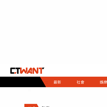
社會首頁
娛樂首頁
財經首頁
政
:::
最新
社會
娛
時事
即時
熱線
:::
直擊
大條
人物
調查
專題
３Ｃ