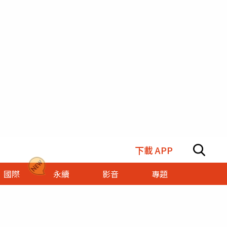
下載 APP
國際
永續
影音
專題