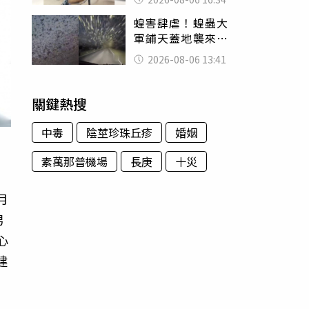
暴力男」離譜紀錄
蝗害肆虐！蝗蟲大
曝光
軍鋪天蓋地襲來宛
如末日 網驚：聖
2026-08-06 13:41
經十災
關鍵熱搜
中毒
陰莖珍珠丘疹
婚姻
素萬那普機場
長庚
十災
月
男
心
建