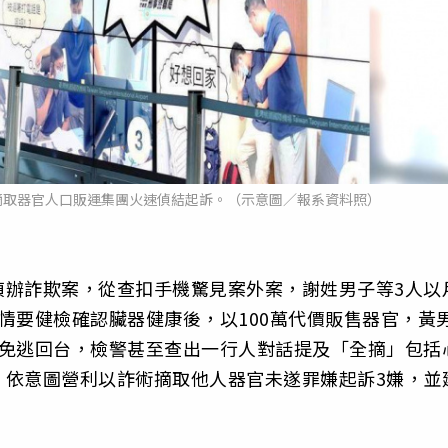
摘取器官人口販運集團火速偵結起訴。（示意圖／報系資料照）
偵辦詐欺案，從查扣手機驚見案外案，謝姓男子等3人以
情要健檢確認臟器健康後，以100萬代價販售器官，黃
倖免逃回台，檢警甚至查出一行人對話提及「全摘」包括
，依意圖營利以詐術摘取他人器官未遂罪嫌起訴3嫌，並