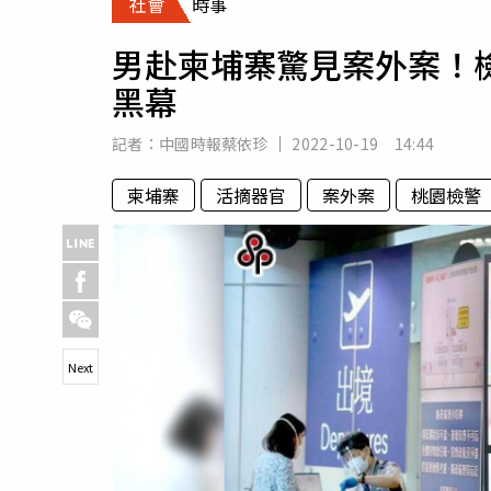
社會
時事
人物
汽車
男赴柬埔寨驚見案外案！
專欄
黑幕
房產新勢力
記者：
中國時報蔡依珍
2022-10-19 14:44
柬埔寨
活摘器官
案外案
桃園檢警
Next