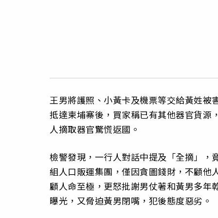
王男將護照、小黃卡及機票等交給黃姓被害
抵達柬埔寨後，買家稱已有其他器官貨源
人摘取器官驚慌返國。
檢警發現，一行人對話中提及「全摘」，
組人口販運集團，僅因貪圖錢財，不顧他
顧人命至極，更怒批謝男仗著和黃男多年
曝光，又脅迫黃男閉嘴，犯後態度惡劣。