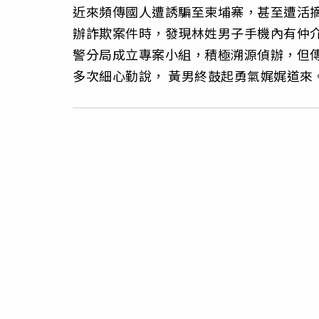
近來頻傳國人遭誘騙至柬埔寨，甚至遭活
辦詐欺案件時，發現林姓男子手機內有仲
警分局成立專案小組，積極溯源偵辦，但
多次細心勤說， 黃男終鼓起勇氣娓娓道來