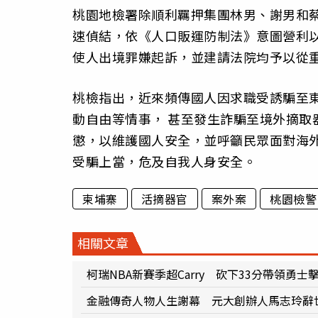
桃園地檢署除順利羈押集團林男、謝男和
速偵結，依《人口販運防制法》意圖營利
使人出境罪嫌起訴，並建請法院均予以從
桃檢指出，近來頻傳國人因求職受誘騙至
動自由等情事， 甚至發生詐騙至境外摘取
懲，以維護國人安全，並呼籲民眾面對海
受騙上當，危及自我人身安全。
柬埔寨
活摘器官
案外案
桃園檢警
相關文章
柯瑞NBA新賽季超Carry 砍下33分帶領勇士
金融傳奇人物人生謝幕 元大創辦人馬志玲辭