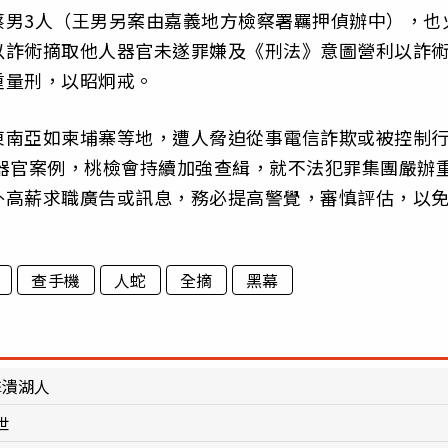
蔡男3人（王男另案由嘉義地方檢察署羈押偵辦中），也
以詐術摘取他人器官未遂罪嫌及《刑法》意圖營利以詐
重量刑，以昭炯戒。
東南亞如柬埔寨等地，遭人脅迫從事電信詐欺或被控制
器官案例，桃檢會持續加強查緝，就不法犯罪集團嚴辦
外高薪求職廣告或訊息，務必提高警覺，審慎評估，以
查手機
人蛇
全摘
黑幕
擊潰湖人
世