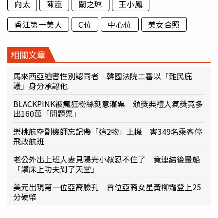
向太
陳嵐
關之琳
王小鳳
香江第一美人
C位
中心位
美女合照
相關文章
馬來西亞迫害性別認同者 韓國法院二審以「難民庇
護」身分承認他
BLACKPINK被瘋狂粉絲刻意灌票 頒獎典禮人氣獎竟多
出160萬「問題票」
樂桃航空副機師忘記帶「這2物」上機 害349名乘客停
飛改航班
老公外出上班人妻見陽光小叔忍不住了 竟連結後暈船
「讚床上功夫到了天堂」
美元出現第一位亞裔臉孔 首位亞裔女星黃柳霜登上25
分硬幣