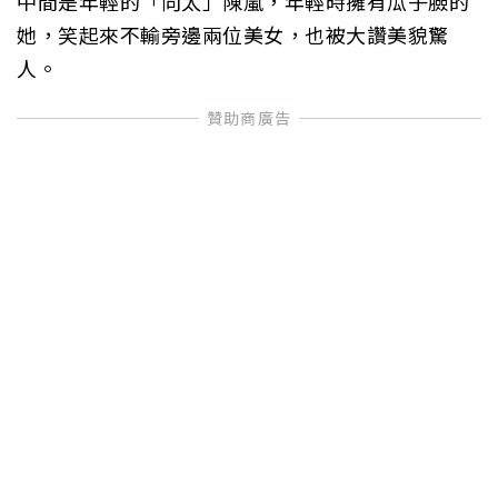
中間是年輕的「向太」陳嵐，年輕時擁有瓜子臉的
她，笑起來不輸旁邊兩位美女，也被大讚美貌驚
人。