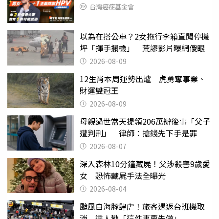
台灣癌症基金會
以為在搭公車？2女拖行李箱直闖停機
坪「揮手攔機」 荒謬影片曝網傻眼
2026-08-09
12生肖本周運勢出爐 虎勇奪事業、
財運雙冠王
2026-08-09
母親過世當天提領206萬辦後事「父子
遭判刑」 律師：搶錢先下手是罪
2026-08-07
深入森林10分鐘藏屍！父涉殺害9歲愛
女 恐怖藏屍手法全曝光
2026-08-04
颱風白海豚肆虐！旅客遇返台班機取
消 達人勸「這件事要先做」