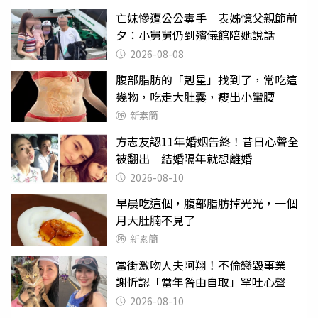
亡妹慘遭公公毒手 表姊憶父親節前
夕：小舅舅仍到殯儀館陪她說話
2026-08-08
腹部脂肪的「剋星」找到了，常吃這
幾物，吃走大肚囊，瘦出小蠻腰
新素簡
方志友認11年婚姻告終！昔日心聲全
被翻出 結婚隔年就想離婚
2026-08-10
早晨吃這個，腹部脂肪掉光光，一個
月大肚腩不見了
新素簡
當街激吻人夫阿翔！不倫戀毀事業
謝忻認「當年咎由自取」罕吐心聲
2026-08-10