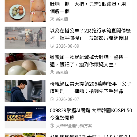
肚腩一抓一大把，只需1個雞蛋，用一
個瘦一個
新素簡
以為在搭公車？2女拖行李箱直闖停機
坪「揮手攔機」 荒謬影片曝網傻眼
2026-08-09
雞蛋加一物就能減掉大肚腩，堅持一
週，腰細了，瘦到你懷疑人生！
新素簡
母親過世當天提領206萬辦後事「父子
遭判刑」 律師：搶錢先下手是罪
2026-08-07
009829掌握AI關鍵 大華韓國KOSPI 50
今強勢開募
大華銀全能行銷方案
父親節聚餐點3千合菜！「15人擠10人