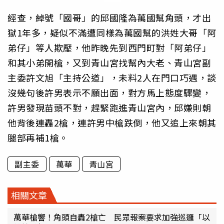
經查，綽號「國哥」的邱國隆為萬國幫角頭，才出
獄1年多，疑似不滿遭同樣為萬國幫的洪姓大哥「阿
弟仔」等人欺壓，他昨晚先到西門町對「阿弟仔」
和其小弟開槍，又到青山宮找幫內大老、青山宮副
主委許文旭「主持公道」，未料2人在門口巧遇，談
沒幾句後許男表示不願出面，對方馬上態度驟變，
許男發現苗頭不對，趕緊跑進青山宮內，邱嫌則朝
他背後連轟2槍，連許男中槍跌倒，他又追上來朝其
腿部再補1槍。
副主委
萬華
青山宮
相關文章
萬華槍響！角頭自轟2槍亡 民眾報案要求加強巡邏「以