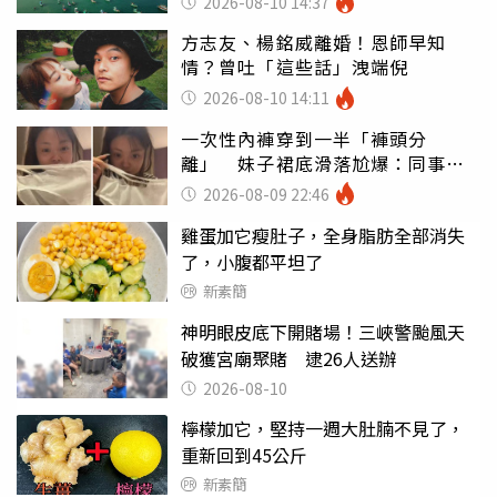
2026-08-10 14:37
方志友、楊銘威離婚！恩師早知
情？曾吐「這些話」洩端倪
2026-08-10 14:11
一次性內褲穿到一半「褲頭分
離」 妹子裙底滑落尬爆：同事全
看光
2026-08-09 22:46
雞蛋加它瘦肚子，全身脂肪全部消失
了，小腹都平坦了
新素簡
神明眼皮底下開賭場！三峽警颱風天
破獲宮廟聚賭 逮26人送辦
2026-08-10
檸檬加它，堅持一週大肚腩不見了，
重新回到45公斤
新素簡