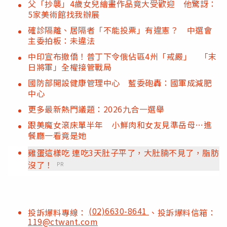
父「抄襲」4歲女兒繪畫作品竟大受歡迎 他驚訝：
5家美術館找我辦展
確診隔離、居隔者「不能投票」有違憲？ 中選會
主委拍板：未違法
中印宣布撤僑！普丁下令俄佔區4州「戒嚴」 「末
日將軍」全權接管戰局
國防部開設健康管理中心 藍委砲轟：國軍成減肥
中心
更多最新熱門議題：2026九合一選舉
跟美魔女滾床單半年 小鮮肉和女友見準岳母…進
餐廳一看竟是她
雞蛋這樣吃 連吃3天肚子平了，大肚腩不見了，脂肪
沒了！
PR
(02)6630-8641
投訴爆料專線：
、投訴爆料信箱：
119@ctwant.com