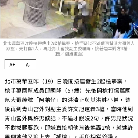
北市萬華區昨晚接連傳出2起槍擊案，槍手疑似不滿遭同幫派大哥等人
欺壓，先打傷2人，再赴青山宮找副主委理論，接著連轟對方3槍。
（圖／翻攝畫面）
A+
A-
北市萬華區昨（19）日晚間接連發生2起槍擊案，
槍手萬國幫成員邱國隆（57歲）先後開槍打傷萬國
幫大哥綽號「阿弟仔」的洪清正與其洪姓小弟，隨
後再到青山宮外對副主委許文旭連轟3槍，當時他到
青山宮外與許男談話，不過才說沒2句，許男見狀況
不對拔腿要跑，邱嫌直接朝他背後連轟2槍，就連許
男倒地他又追上去「補槍」，手段相當兇殘。