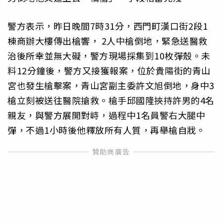
警方表示，昨日晚間7時31分，西門町漢口街2段1
棟商辦大樓傳出槍響， 2人中槍倒地，緊急送醫救
治後所幸並無大礙，警方現場採集到10枚彈殼。未
料12分鐘後，警方又接獲報案，位於貴陽街的青山
宮也發生槍擊案，青山宮副主委許文旭倒地，身中3
槍立刻被送往醫院搶救。槍手邱國隆挾持許男的4名
親友，與警方展開對峙，過程中1名員警右大腿中
彈，不過1小時後他釋放所有人質，再舉槍自戕。