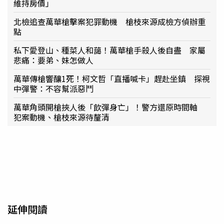
維持房價」
北檢追查萬華槍擊案犯罪動機 槍枝來源成檢方偵辦重
點
私下愛登山、種菜人和藹！萬華槍手殺人後自盡 家屬
悲痛：要弟、妹怎做人
萬華傳槍響釀1死！柯文哲「直播喊卡」趕赴坐鎮 探視
中彈警：不容幫派惡鬥
萬華角頭開槍挾人後「飲彈身亡」！警方還原時間軸
犯案動機、槍枝來源待釐清
延伸閱讀