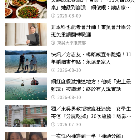
桌」她餓到崩潰 網傻眼：讓店家看
笑話
2026-08-09
非本科也能考會計師！東吳會計學分
班免重讀翻轉職涯
東吳大學推廣部
快訊／方志友、楊銘威宣布離婚！11
年婚姻畫句點：永遠是家人
2026-08-10
網紅度假激推這地方！他喊「史上最
難玩」被讚爆：終於有人說實話
2026-08-10
獨／東吳男教授被瘋狂迷戀 女學生
寄信「分屍吃掉」30次騷擾！認罪免
關
2026-07-30
一次性內褲穿到一半「褲頭分離」