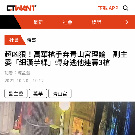
跳至主要內容區塊
下載 APP
最新
社會
娛樂
財經
社會
時事
超凶狠！萬華槍手奔青山宮理論 副主
委「細漢芋粿」轉身逃他連轟3槍
記者：
陳孟萱
2022-10-20 10:12
副主委
萬華
青山宮