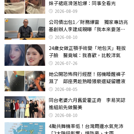
妹子裙底滑落尬爆：同事全看光
2026-08-09
公司債出包1／財務爆雷 獨家專訪兆
基創辦人李建成親曝「我本來要落
跑」
2026-08-10
24歲女做正顎手術變「地包天」鞋拔
子臉 醫竟喊：我喜歡，比較洋氣
2026-07-26
她公開恐怖飛行經歷！搭機睡醒褲子
濕了 鄰座男趁熟睡猥褻還疑留體液
2026-08-05
同台老婆六月舊愛霍正奇 李易笑認
進組前先做醫美
2026-08-10
4颱共舞機率低！台灣周邊水氣充沛
「2大階段影響」慎防豪、大雨