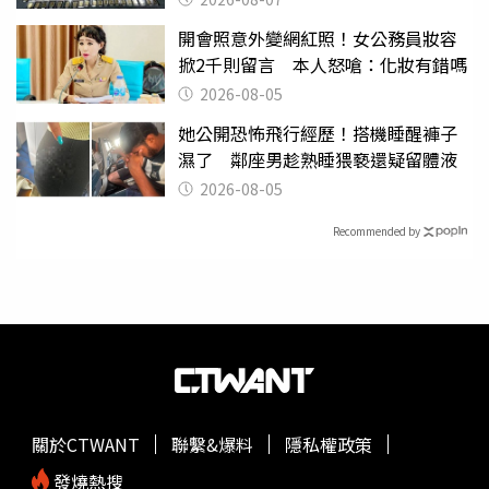
開會照意外變網紅照！女公務員妝容
掀2千則留言 本人怒嗆：化妝有錯嗎
2026-08-05
她公開恐怖飛行經歷！搭機睡醒褲子
濕了 鄰座男趁熟睡猥褻還疑留體液
2026-08-05
Recommended by
關於CTWANT
聯繫&爆料
隱私權政策
發燒熱搜