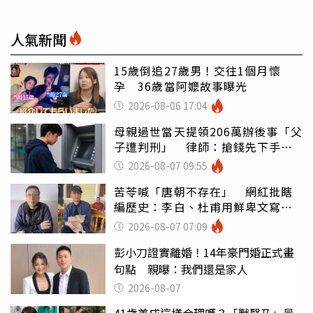
人氣新聞
15歲倒追27歲男！交往1個月懷
孕 36歲當阿嬤故事曝光
2026-08-06 17:04
母親過世當天提領206萬辦後事「父
子遭判刑」 律師：搶錢先下手是
罪
2026-08-07 09:55
苦苓喊「唐朝不存在」 網紅批瞎
編歷史：李白、杜甫用鮮卑文寫
詩？
2026-08-07 07:09
彭小刀證實離婚！14年豪門婚正式畫
句點 親曝：我們還是家人
2026-08-07