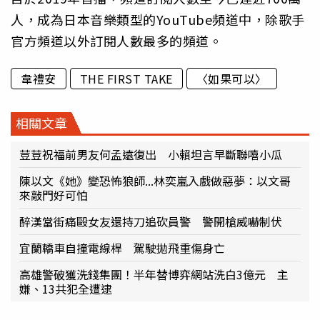
人，成為日本音樂類型的YouTube頻道中，除歌手
官方頻道以外訂閱人數最多的頻道。
韋禮安
THE FIRST TAKE
〈如果可以〉
相關文章
荳荳祝福前男友何孟遠復出 小賴坦言早斷聯嘻小瓜
陳以文《她》變恐怖狼師...林奕嵐入戲做惡夢：以文哥
來敲門好可怕
醉漢當街痛毆女友還持刀追砍員警 警開槍威嚇制伏
宜蘭轎車自撞電線桿 駕駛拋飛重傷身亡
高雄警破獲洗錢集團！半年替博弈網站洗白3億元 主
嫌、13共犯全遭逮