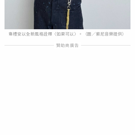
韋禮安以全新風格詮釋〈如果可以〉。（圖／索尼音樂提供）