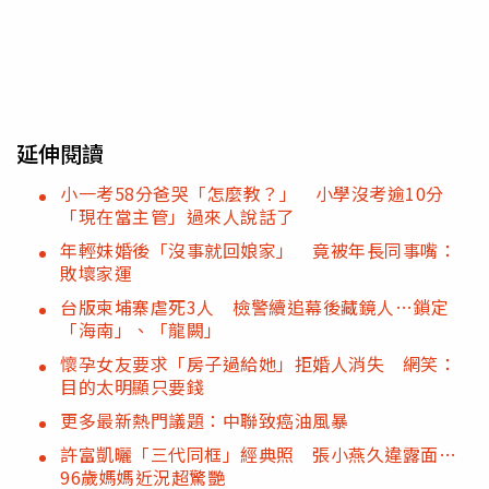
延伸閱讀
小一考58分爸哭「怎麼教？」 小學沒考逾10分
「現在當主管」過來人說話了
年輕妹婚後「沒事就回娘家」 竟被年長同事嘴：
敗壞家運
台版柬埔寨虐死3人 檢警續追幕後藏鏡人…鎖定
「海南」、「龍闕」
懷孕女友要求「房子過給她」拒婚人消失 網笑：
目的太明顯只要錢
更多最新熱門議題：中聯致癌油風暴
許富凱曬「三代同框」經典照 張小燕久違露面…
96歲媽媽近況超驚艷