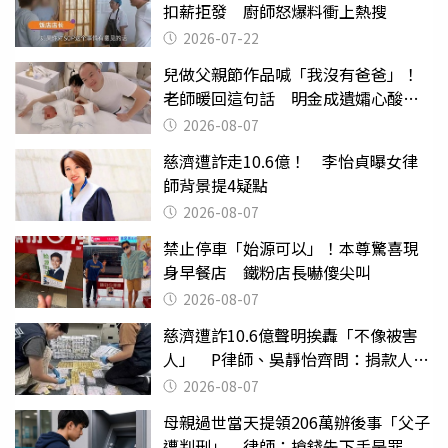
扣薪拒發 廚師怒爆料衝上熱搜
2026-07-22
兒做父親節作品喊「我沒有爸爸」！
老師暖回這句話 明金成遺孀心酸惹
淚
2026-08-07
慈濟遭詐走10.6億！ 李怡貞曝女律
師背景提4疑點
2026-08-07
禁止停車「始源可以」！本尊驚喜現
身早餐店 鐵粉店長嚇傻尖叫
2026-08-07
慈濟遭詐10.6億聲明挨轟「不像被害
人」 P律師、吳靜怡齊問：捐款人有
權知道真相
2026-08-07
母親過世當天提領206萬辦後事「父子
遭判刑」 律師：搶錢先下手是罪