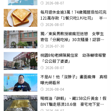
2026-08-07
每月退休金逾3萬！74歲獨居翁怕花完
121萬存款「1餐只吃1片吐司」 半年
後暴瘦嚇壞女兒
2026-08-07
獨／東吳男教授被瘋狂迷戀 女學生
寄信「分屍吃掉」30次騷擾！認罪免
關
2026-07-30
桃園8旬老婦陳屍住家 幼孫嚇壞報警
「公公殺了婆婆」
2026-08-07
不是AI！他「沒脖子」畫面瘋傳 真相
曝光網看呆
2026-08-04
喝精油「辟穀」、藏158公斤黃金！假
BNT騙走慈濟10.6億 豪宅地下室竟
挖出乾鮑金庫
2026-08-07