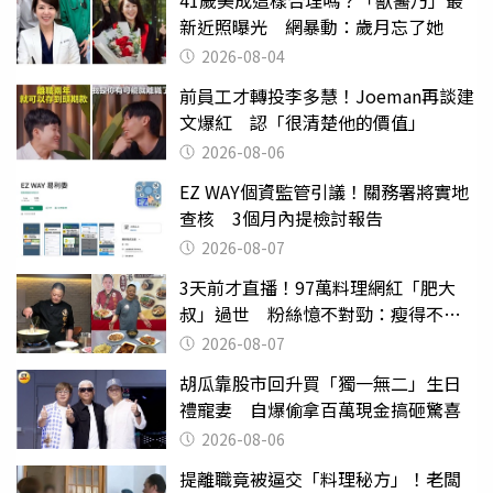
41歲美成這樣合理嗎？「獸醫乃」最
新近照曝光 網暴動：歲月忘了她
2026-08-04
前員工才轉投李多慧！Joeman再談建
文爆紅 認「很清楚他的價值」
2026-08-06
EZ WAY個資監管引議！關務署將實地
查核 3個月內提檢討報告
2026-08-07
3天前才直播！97萬料理網紅「肥大
叔」過世 粉絲憶不對勁：瘦得不合
理
2026-08-07
胡瓜靠股市回升買「獨一無二」生日
禮寵妻 自爆偷拿百萬現金搞砸驚喜
2026-08-06
提離職竟被逼交「料理秘方」！老闆