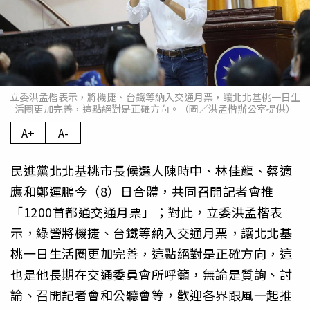
立委洪孟楷表示，將機捷、台鐵等納入交通月票，讓北北基桃一日生
活圈更加完善，這點絕對是正確方向。（圖／洪孟楷辦公室提供）
A+
A-
民進黨北北基桃市長候選人陳時中、林佳龍、蔡適
應和鄭運鵬今（8）日合體，共同召開記者會推
「1200首都通交通月票」；對此，立委洪孟楷表
示，綠營將機捷、台鐵等納入交通月票，讓北北基
桃一日生活圈更加完善，這點絕對是正確方向，這
也是他長期在交通委員會所呼籲，無論是質詢、討
論、召開記者會和公聽會等，歡迎各界跟風一起推