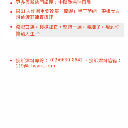
更多最新熱門議題：中聯致癌油風暴
囚61人詐團重要幹部「龍蝦」墾丁落網 帶嫩女友
想偷渡菲律賓遭逮
減肥首選，檸檬加它，堅持一週，腰細了，瘦到你
懷疑人生
PR
(02)6630-8641
投訴爆料專線：
、投訴爆料信箱：
119@ctwant.com