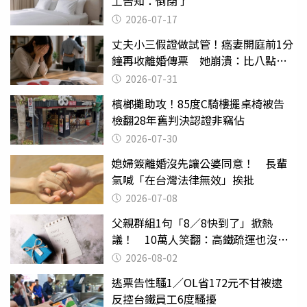
工告知：倒閉了
2026-07-17
丈夫小三假證做試管！癌妻開庭前1分
鐘再收離婚傳票 她崩潰：比八點檔
還扯
2026-07-31
檳榔攤助攻！85度C騎樓擺桌椅被告
檢翻28年舊判決認證非竊佔
2026-07-30
媳婦簽離婚沒先讓公婆同意！ 長輩
氣喊「在台灣法律無效」挨批
2026-07-08
父親群組1句「8／8快到了」掀熱
議！ 10萬人笑翻：高鐵疏運也沒列
父親節
2026-08-02
逃票告性騷1／OL省172元不甘被逮
反控台鐵員工6度騷擾