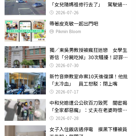
「女兒隨媽祖修行去了」 駕駛過失
致死判9月
2026-07-26
帶著皮克敏一起出門吧
Pikmin Bloom
獨／東吳男教授被瘋狂迷戀 女學生
寄信「分屍吃掉」30次騷擾！認罪免
關
2026-07-30
新竹音樂教室命案10天後復課！他批
「太冷血」 員工怒駁：閉上嘴
2026-07-17
中和兒媳遭公公砍百刀致死 閨密揭
「全家都惡魔」：丈夫在老婆時懷孕
摔東西
2026-07-28
女子入住飯店遇停電 摸黑下樓被員