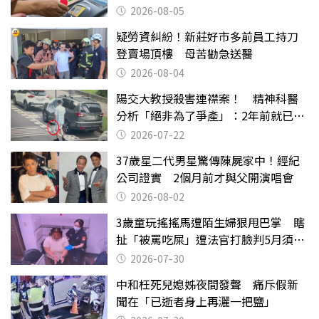
2026-08-05
疑勞資糾紛！新莊好市多前員工持刀
登賣場頂樓 母苦勸急送醫
2026-08-04
陽交大教授殺害連襟案！ 精神科醫
分析「絕非為了爭產」：2年前就已言
行詭異
2026-07-22
37歲星二代男星驚傳陳屍家中！經紀
公司證實 2個月前才與父開演唱會
2026-08-02
3歲童玩搖搖馬遭陌生婦狠甩巴掌 瞎
扯「被罵吃屎」遭法官打臉判5月須入
監
2026-07-30
中和枉死兒媳姊夜間發聲 痛斥假新
聞在「已逝者身上再灑一把鹽」