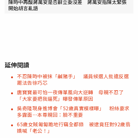
陳時中再酸蔣萬安是否辭立委沒差 蔣萬安指陳太緊張
開始胡言亂語
延伸閱讀
不忍陳時中被抹「鹹豬手」 議員候選人批違反選
罷法告徐巧芯
唐寶寶最可怕一夜傳單風向大逆轉 母親不忍了
「大家要把我逼死」曝發傳單原因
吳奇隆現身進博會「52歲真實模樣曝」 粉絲要求
多露面…本尊親回：臉不重要
65歲女賊匍匐跪地行竊全都錄 被逮竟狂對92歲翁
嬌喊「老公！」