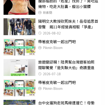
腹部脂肪的「剋星」找到了，常吃這
幾物，吃走大肚囊，瘦出小蠻腰
新素簡
陽明交大教授砍死妹夫！岳母追思首
發聲 揭11年經營真相駁「爭產」
2026-08-02
帶著皮克敏一起出門吧
Pikmin Bloom
旅遊變認親！陸男幫台灣遊客拍照
閒聊驚覺「是失聯大伯」奇蹟重逢
2026-07-18
帶著皮克敏一起出門吧
Pikmin Bloom
台中女遛狗走斑馬線遭撞亡！母慟