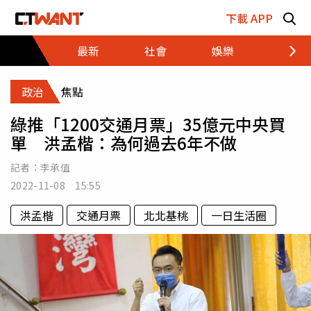
跳至主要內容區塊
下載 APP
最新
社會
娛樂
財經
政治
焦點
綠推「1200交通月票」35億元中央買
單 洪孟楷：為何過去6年不做
記者：
李承值
2022-11-08 15:55
洪孟楷
交通月票
北北基桃
一日生活圈