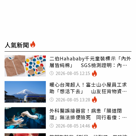
人氣新聞
二伯Hahababy千元童裝標示「內外
層皆純棉」 SGS檢測證明：內裡
100%聚酯纖維
2026-08-05 12:15
暖心台灣超人！富士山小屋員工求
助「想活下去」 山友狂背物資上
山：台灣真的是寶島
2026-08-05 13:28
外科醫誤接器官！病患「腸道閉
環」無法排便險死 同行看傻：糟
糕至極
2026-08-05 14:46