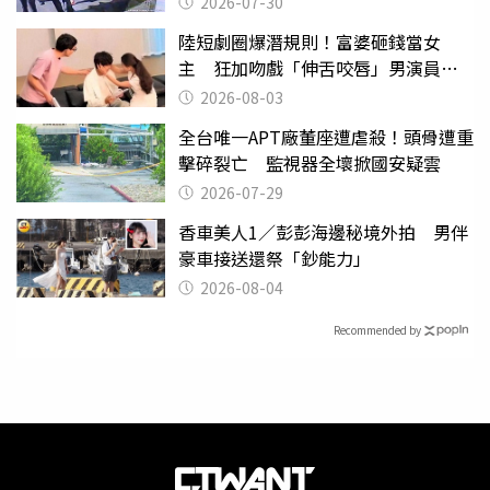
2026-07-30
陸短劇圈爆潛規則！富婆砸錢當女
主 狂加吻戲「伸舌咬唇」男演員崩
潰
2026-08-03
全台唯一APT廠董座遭虐殺！頭骨遭重
擊碎裂亡 監視器全壞掀國安疑雲
2026-07-29
香車美人1／彭彭海邊秘境外拍 男伴
豪車接送還祭「鈔能力」
2026-08-04
Recommended by