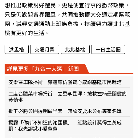
想推出政策討好選民，更是便宜行事的撒幣政策，
只是仍歡迎各界跟風，共同推動擴大交通定期票範
圍，減輕交通通勤上班族負擔，持續努力讓北北基
桃有更好的生活。
洪孟楷
交通月票
北北基桃
一日生活圈
詳見更多「九合一大選」新聞
安樂區車隊掃街 蔡適應伉儷齊心感謝基隆市民栽培
二度合體菜市場掃街 立委李昆澤：搶救左楠最關鍵的
黃偵琳
批王必勝公開透明做半套 蔣萬安要求公布專家名單
揭露「你所不知道的謝國樑」 紅點設計獎得主黃威
凱：我先認識小愛爸爸