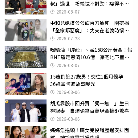
叔」過世 粉絲憶不對勁：瘦得不合
理
2026-08-07
中和兒媳遭公公砍百刀致死 閨密揭
「全家都惡魔」：丈夫在老婆時懷孕
摔東西
2026-07-28
喝精油「辟穀」、藏158公斤黃金！假
BNT騙走慈濟10.6億 豪宅地下室竟
挖出乾鮑金庫
2026-08-07
15歲倒追27歲男！交往1個月懷孕
36歲當阿嬤故事曝光
2026-08-06
胡瓜靠股市回升買「獨一無二」生日
禮寵妻 自爆偷拿百萬現金搞砸驚喜
2026-08-06
媽媽急過頭！瞞女兒投履歷還安排面
試 她接來電當場傻眼