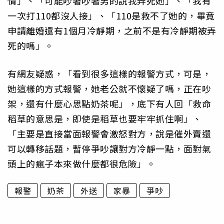
情」、「可能吵著吵著男的說我弄死她」、「我有
一次打110都沒人接」、「110是救不了她的，畢竟
申請離婚還有1個月冷靜期，之前不是有冷靜期被弄
死的嗎」。
有網友疑惑，「看到很多這樣的報警方式，可是，
她這樣的方式報警，她老公就不懷疑了嗎，正在吵
架，還有什麼心思點奶茶呢」，底下有人回「救命
稻草的意思是，即使是稻草也要牢牢抓住啊」、
「主要是直接當面報警會激怒對方，說是催外賣還
可以轉移話題，暫停爭吵讓對方冷靜一點，面對氣
頭上的瘋子本來做什麼都很危險」。
報警
奶茶
外送
家暴
爭吵