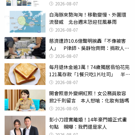
2026-08-07
白海豚來勢洶洶！移動變慢、外圍環
流發威 北台週末恐迎狂風暴雨
2026-08-07
慈濟遭詐10.6億聲明挨轟「不像被害
人」 P律師、吳靜怡齊問：捐款人有
權知道真相
2026-08-07
每月退休金逾3萬！74歲獨居翁怕花完
121萬存款「1餐只吃1片吐司」 半年
後暴瘦嚇壞女兒
2026-08-07
開會照意外變網紅照！女公務員妝容
掀2千則留言 本人怒嗆：化妝有錯嗎
2026-08-05
彭小刀證實離婚！14年豪門婚正式畫
句點 親曝：我們還是家人
2026-08-07