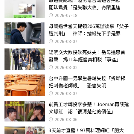
旅遊變認親！陸男幫台灣遊客拍照
閒聊驚覺「是失聯大伯」奇蹟重逢
2026-07-18
母親過世當天提領206萬辦後事「父子
遭判刑」 律師：搶錢先下手是罪
2026-08-07
陽明交大教授砍死妹夫！岳母追思首
發聲 揭11年經營真相駁「爭產」
2026-08-02
台中升國一男學生暑輔失控「折斷掃
把刺傷老師眼」 恐害失明
2026-08-07
前員工才轉投李多慧！Joeman再談建
文爆紅 認「很清楚他的價值」
2026-08-06
3天前才直播！97萬料理網紅「肥大